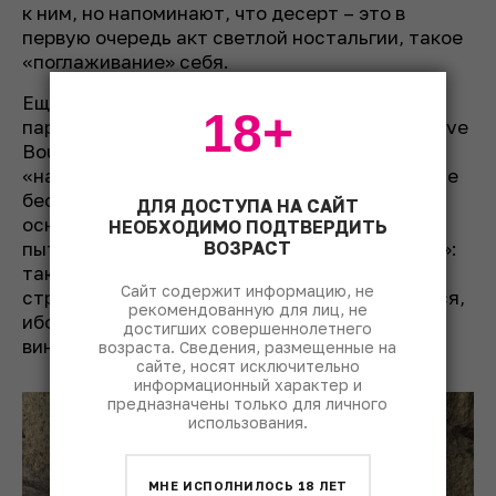
к ним, но напоминают, что десерт – это в
первую очередь акт светлой ностальгии, такое
«поглаживание» себя.
Еще одна ценная добыча – репортаж
18+
парижского редактора Якова Лысенко с La Dive
Bouteille, главной выставки авангарда
«натурального» движения, плюс философские
беседы с семьей Бретон из Бургёй, одних из
ДЛЯ ДОСТУПА НА САЙТ
основателей «Ла Див». Кроме прочего, Яков
НЕОБХОДИМО ПОДТВЕРДИТЬ
ВОЗРАСТ
пытал экспонентов на тему «диких дрожжей»:
так мы узнаем, что даже пьё-де-кюв –
Сайт содержит информацию, не
страшный моветон (но все равно сомневаемся,
рекомендованную для лиц, не
ибо старшие учили нас никогда не верить
достигших совершеннолетнего
виноделам).
возраста. Сведения, размещенные на
сайте, носят исключительно
информационный характер и
предназначены только для личного
использования.
МНЕ ИСПОЛНИЛОСЬ 18 ЛЕТ