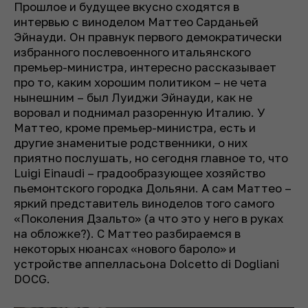
Прошлое и будущее вкусно сходятся в
интервью с виноделом Маттео Сарданьей
Эйнауди. Он правнук первого демократически
избранного послевоенного итальянского
премьер-министра, интересно рассказывает
про то, каким хорошим политиком – не чета
нынешним – был Луиджи Эйнауди, как не
воровал и поднимал разоренную Италию. У
Маттео, кроме премьер-министра, есть и
другие знаменитые родственники, о них
приятно послушать, но сегодня главное то, что
Luigi Einaudi – градообразующее хозяйство
пьемонтского городка Дольяни. А сам Маттео –
яркий представитель виноделов того самого
«Поколения Дзальто» (а что это у него в руках
на обложке?). С Маттео разбираемся в
некоторых нюансах «нового бароло» и
устройстве аппелласьона Dolcetto di Dogliani
DOCG.