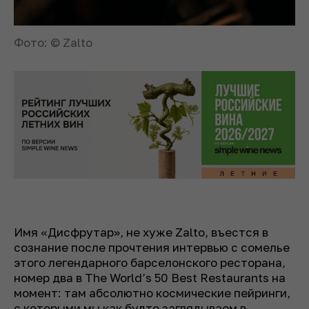
Фото: © Zalto
Имя «Дисфрутар», не хуже Zalto, въестся в
сознание после прочтения интервью с сомелье
этого легендарного барселонского ресторана,
номер два в The World’s 50 Best Restaurants на
момент: там абсолютно космические пейринги,
с которыми мы как будто заглядываем в