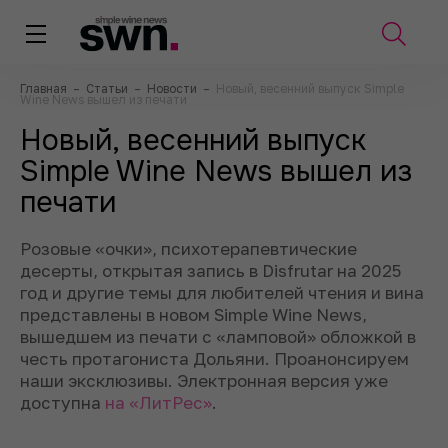
Главная
–
Статьи
–
Новости
–
Новый, весенний выпуск Simple
Wine News вышел из печати
Новый, весенний выпуск
Simple Wine News вышел из
печати
Розовые «очки», психотерапевтические
десерты, открытая запись в Disfrutar на 2025
год и другие темы для любителей чтения и вина
представлены в новом Simple Wine News,
вышедшем из печати с «ламповой» обложкой в
честь протагониста Дольяни. Проанонсируем
наши эксклюзивы. Электронная версия уже
доступна
на «ЛитРес»
.