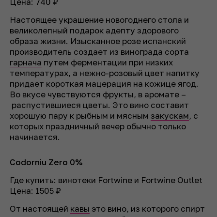
Цена: 740 ₽
Настоящее украшение новогоднего стола и
великолепный подарок адепту здорового
образа жизни. Изысканное розе испанский
производитель создает из винограда сорта
гарнача
путем ферментации при низких
температурах, а нежно-розовый цвет напитку
придает короткая мацерация на кожице ягод.
Во вкусе чувствуются фрукты, в аромате –
распустившиеся цветы. Это вино составит
хорошую пару к рыбным и мясным
закускам
, с
которых праздничный вечер обычно только
начинается.
Codorniu Zero 0%
Где купить: винотеки Fortwine и Fortwine Outlet
Цена: 1505 ₽
От настоящей
кавы
это вино, из которого спирт