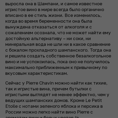
выросла она в Шампани, и самое известное
игристое вино в мире всегда было органично
вписано в ее стиль жизни. Все изменилось,
когда во время беременности она была
вынуждена отказаться от алкоголя и с
сожалением осознала, что не может найти ему
достойную альтернативу – ни соки, ни
минеральная вода не шли ни в какое сравнение
с бокалом прохладного шампанского. Тогда она
и решила создать собственное безалкогольное
вино и не успокоилась, пока оно не получилось
максимально приближенным к привычному по
вкусовым характеристикам.
Сейчас у Pierre Chavin можно найти как тихие,
так и игристые вина, причем бутылки с
игристыми выглядят не менее эффектно, чем у
ведущих шампанских домов. Кроме Le Petit
Etoile с нотами зеленого яблока и персика в
России можно легко найти вино Pierre с
ароматом личи и белых цветов (в