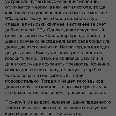
устранили путем вакуумной дистилляции,
отличается многим: в нем нет алкоголя, тогда
как в каве его уровень должен быть не меньше
9%, ароматика у него более сильная, вкус
слаще, а пузырьки крупнее и активнее за счет
добавленного CO
. Однако даже искушенный
2
ценитель кавы и амбассадор бренда Codorniu
Денис Юрченко иногда наливает себе бокал или
даже два этого напитка. Например, когда ведет
дегустации. «Выступая спикером, я должен
говорить ясно, четко, не сбиваясь с мысли, а
для этого лучше сохранять трезвость. Конечно,
можно просто пить воду, но дегустатор без
бокала вина, на мой взгляд, выглядит
подозрительно. Тогда я и нашел такой выход:
делаю пару глотков кавы, а потом перехожу на
это безалкогольное вино», – рассказывает он.
Пожалуй, у каждого человека, даже преданного
любителя и знатока вина, возникают ситуации,
когда произнести тост хочется, но