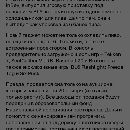
InBev,
выпустил
игровую приставку под
названием BL6, которая служит одновременно
холодильником для пива, да что там, она и
выглядит как упаковка из 6 банок пива.
Новый гаджет может не только охладить пиво,
он еще и оснащен 16 Гб памяти, а также
встроенным проектором. В консоль
предварительно загружено шесть игр – Tekken
7, SoulCalibur VI, RBI Baseball 20 и Broforce, а
также эксклюзивные игры BL6 Flashlight: Freeze
Tag и Six Puck.
Правда, продается она только на аукционе,
который завершится 20 ноября (и ставки
только растут). Все доходы от продажи будут
переданы в образовательный фонд
Национальной ассоциации ресторанов. Деньги
помогут с финансированием программы,
направленной ​​на поддержку работников сферы
гостеприимства, пострадавших от последствий