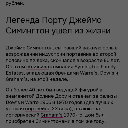
рублей.
Легенда Порту Джеймс
Симингтон ушел из жизни
Джеймс Симингтон, сыгравший важную роль в
возрождении индустрии портвейна во второй
половине ХХ века, скончался в возрасте 86 лет.
Об этом
объявила
компания Symington Family
Estates, владеющая брендами Warre’s, Dow’s и
Graham’s, на этой неделе.
Он более 40 лет был ведущей фигурой в
знаменитой Долине Дору и отвечал за релизы
Dow’s и Warre 1966 и 1970 годов (два лучших
урожая
портвейна
ХХ века), а также за
исторический
Graham’s
1970-го, дом был
приобретен Симингтонами в том же году.