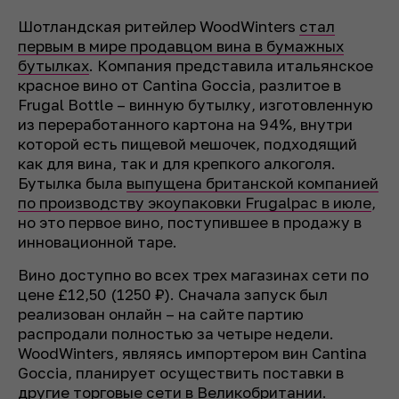
Шотландская ритейлер WoodWinters
стал
первым в мире продавцом вина в бумажных
бутылках
. Компания представила итальянское
красное вино от Cantina Goccia, разлитое в
Frugal Bottle – винную бутылку, изготовленную
из переработанного картона на 94%, внутри
которой есть пищевой мешочек, подходящий
как для вина, так и для крепкого алкоголя.
Бутылка была
выпущена британской компанией
по производству экоупаковки Frugalpac в июле
,
но это первое вино, поступившее в продажу в
инновационной таре.
Вино доступно во всех трех магазинах сети по
цене £12,50 (1250 ₽). Сначала запуск был
реализован онлайн – на сайте партию
распродали полностью за четыре недели.
WoodWinters, являясь импортером вин Cantina
Goccia, планирует осуществить поставки в
другие торговые сети в Великобритании.