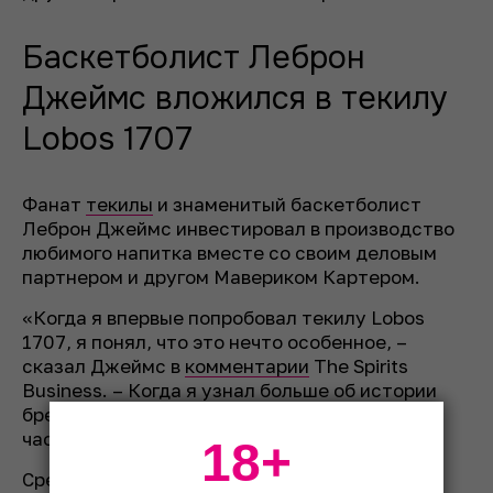
Баскетболист Леброн
Джеймс вложился в текилу
Lobos 1707
Фанат
текилы
и знаменитый баскетболист
Леброн Джеймс инвестировал в производство
любимого напитка вместе со своим деловым
партнером и другом Мавериком Картером.
«Когда я впервые попробовал текилу Lobos
1707, я понял, что это нечто особенное, –
сказал Джеймс в
комментарии
The Spirits
Business. – Когда я узнал больше об истории
бренда и команде, то понял, что хочу быть
частью этого».
18+
Среди других инвесторов проекта: