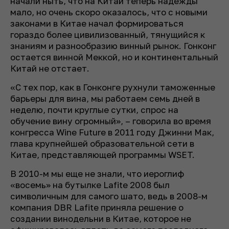
начали ныть, что на Китай теперь надежды
мало, но очень скоро оказалось, что с новыми
законами в Китае начал формироваться
гораздо более цивилизованный, тянущийся к
знаниям и разнообразию винный рынок. Гонконг
остается винной Меккой, но и континентальный
Китай не отстает.
«С тех пор, как в Гонконге рухнули таможенные
барьеры для вина, мы работаем семь дней в
неделю, почти круглые сутки, спрос на
обучение вину огромный», – говорила во время
конгресса Wine Future в 2011 году Джинни Мак,
глава крупнейшей образовательной сети в
Китае, представляющей программы WSET.
В 2010-м мы еще не знали, что иероглиф
«восемь» на бутылке Lafite 2008 был
символичным для самого шато, ведь в 2008-м
компания DBR Lafite приняла решение о
создании винодельни в Китае, которое не