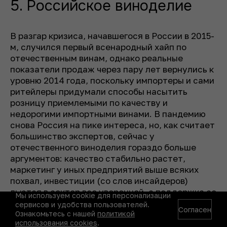
5. Российское виноделие
В разгар кризиса, начавшегося в России в 2015-
м, случился первый всенародный хайп по
отечественным винам, однако реальные
показатели продаж через пару лет вернулись к
уровню 2014 года, поскольку импортеры и сами
ритейлеры придумали способы насытить
розницу приемлемыми по качеству и
недорогими импортными винами. В пандемию
снова Россия на пике интереса, но, как считает
большинство экспертов, сейчас у
отечественного виноделия гораздо больше
аргументов: качество стабильно растет,
маркетинг у иных предприятий выше всяких
похвал, инвестиции (со слов инсайдеров)
льются в сектор все уверенней, а поддержка со
Мы используем cookie для персонализации
стороны властных структур и провидения
сервисов и удобства пользователей.
Согласен
становится еще более осязаемой. К Закону о
Ознакомьтесь с нашей
политикой
использования cookies
.
вине, вступившему в силу в конце июня-2020, у