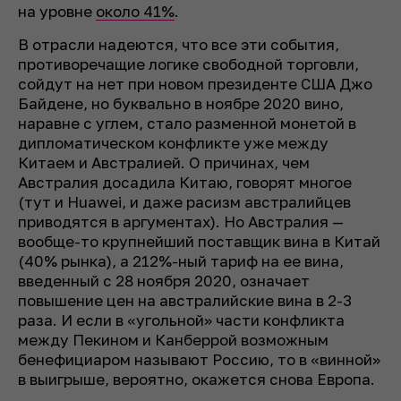
на уровне
около 41%
.
В отрасли надеются, что все эти события,
противоречащие логике свободной торговли,
сойдут на нет при новом президенте США Джо
Байдене, но буквально в ноябре 2020 вино,
наравне с углем, стало разменной монетой в
дипломатическом конфликте уже между
Китаем и Австралией. О причинах, чем
Австралия досадила Китаю, говорят многое
(тут и Huawei, и даже расизм австралийцев
приводятся в аргументах). Но Австралия —
вообще-то крупнейший поставщик вина в Китай
(40% рынка), а 212%-ный тариф на ее вина,
введенный с 28 ноября 2020, означает
повышение цен на австралийские вина в 2-3
раза. И если в «угольной» части конфликта
между Пекином и Канберрой возможным
бенефициаром называют Россию, то в «винной»
в выигрыше, вероятно, окажется снова Европа.