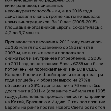
виноградников, признанных
неконкурентоспособными, а до 2016 года
действовали очень строгие квоты по высадке
новых виноградников. За 10 лет (2005-2015)
площадь виноградников Европы сократилась с
4,2 до 3,7 млн га.
Производство евровина к 2012 году снизилось
до 163 млн гл по сравнению со 186 млн гл в
2007-м, но в то же время продолжало
снижаться и внутреннее потребление. С 2008
по 2011 год по настоянию Боэль €235 млн были
потрачены на промокампании вин ЕС в США,
Канаде, Японии и Швейцарии, и экспорт за три
года волшебным образом вырос на 27% в
объеме и на 36% в деньгах: пик в 76 млн гл был
достигнут в 2011-м (сравните с 46 млн гл в 1995
году). Дальнейшие промоактивности направили
на Китай, Бразилию и Индию. С тех пор позиции
Европы на ринге против Нового Света остаются