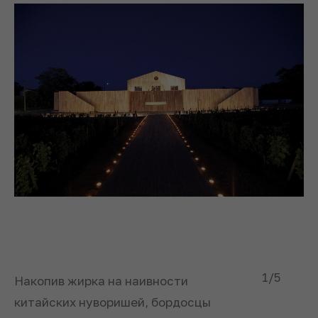
1
/5
Накопив жирка на наивности
китайских нуворишей, бордосцы