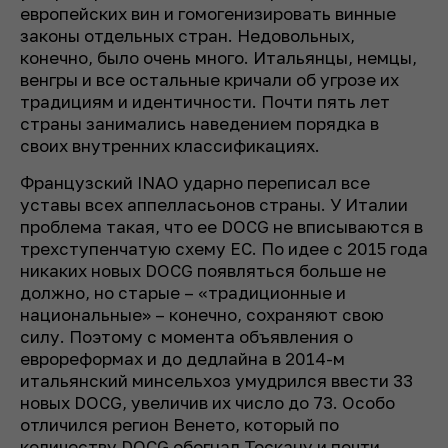
европейских вин и гомогенизировать винные
законы отдельных стран. Недовольных,
конечно, было очень много. Итальянцы, немцы,
венгры и все остальные кричали об угрозе их
традициям и идентичности. Почти пять лет
страны занимались наведением порядка в
своих внутренних классификациях.
Французский INAO ударно переписал все
уставы всех аппелласьонов страны. У Италии
проблема такая, что ее DOCG не вписываются в
трехступенчатую схему ЕС. По идее с 2015 года
никаких новых DOCG появляться больше не
должно, но старые – «традиционные и
национальные» – конечно, сохраняют свою
силу. Поэтому с момента объявления о
еврореформах и до дедлайна в 2014-м
итальянский минсельхоз умудрился ввести 33
новых DOCG, увеличив их число до 73. Особо
отличился регион Венето, который по
количеству DOCG обогнал Тоскану и почти