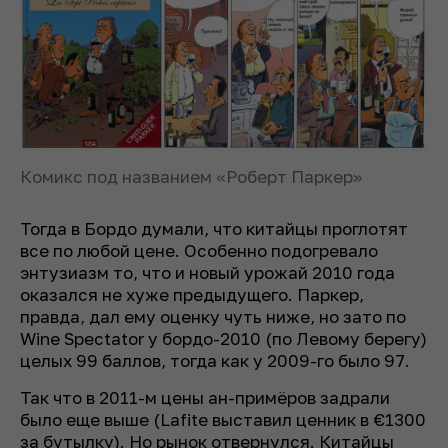
Комикс под названием «Роберт Паркер»
Тогда в Бордо думали, что китайцы проглотят
все по любой цене. Особенно подогревало
энтузиазм то, что и новый урожай 2010 года
оказался не хуже предыдущего. Паркер,
правда, дал ему оценку чуть ниже, но зато по
Wine Spectator у бордо-2010 (по Левому берегу)
целых 99 баллов, тогда как у 2009-го было 97.
Так что в 2011-м цены ан-примёров задрали
было еще выше (Lafite выставил ценник в €1300
за бутылку). Но рынок отвернулся. Китайцы