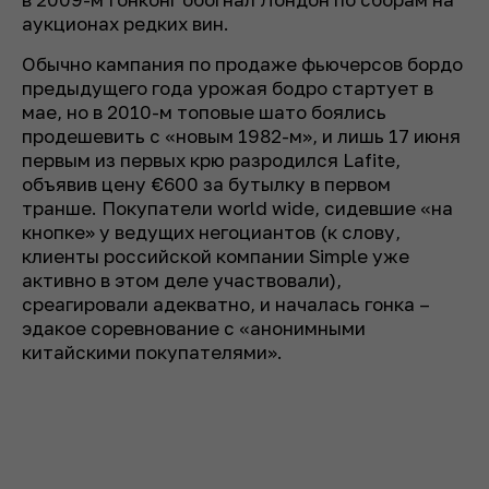
аукционах редких вин.
Обычно кампания по продаже фьючерсов бордо
предыдущего года урожая бодро стартует в
мае, но в 2010-м топовые шато боялись
продешевить с «новым 1982-м», и лишь 17 июня
первым из первых крю разродился Lafite,
объявив цену €600 за бутылку в первом
транше. Покупатели world wide, сидевшие «на
кнопке» у ведущих негоциантов (к слову,
клиенты российской компании Simple уже
активно в этом деле участвовали),
среагировали адекватно, и началась гонка –
эдакое соревнование с «анонимными
китайскими покупателями».