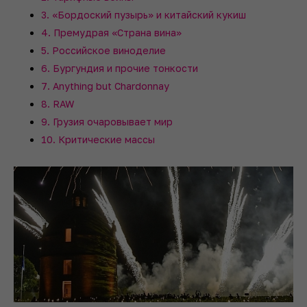
3. «Бордоский пузырь» и китайский кукиш
4. Премудрая «Страна вина»
5. Российское виноделие
6. Бургундия и прочие тонкости
7. Anything but Chardonnay
8. RAW
9. Грузия очаровывает мир
10. Критические массы