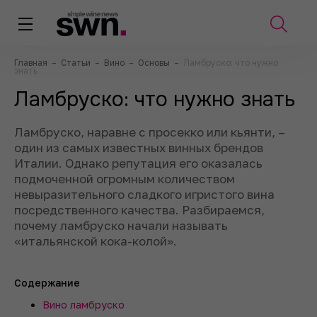
Главная
–
Статьи
–
Вино
–
Основы
–
Ламбруско: что нужно
знать
Ламбруско: что нужно знать
Ламбруско, наравне с просекко или кьянти, –
один из самых известных винных брендов
Италии. Однако репутация его оказалась
подмоченной огромным количеством
невыразительного сладкого игристого вина
посредственного качества. Разбираемся,
почему ламбруско начали называть
«итальянской кока-колой».
Содержание
Вино ламбруско