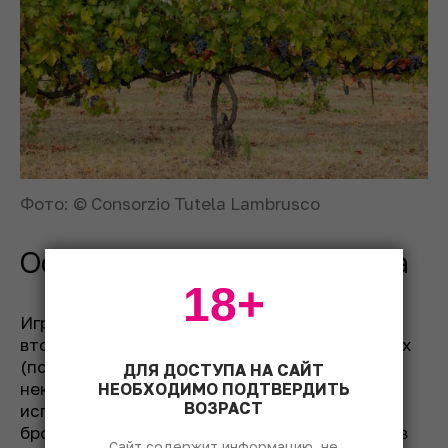
Фото: © Consorzio Tutela Lambrusco
Особенности производства
18+
Игристое вино Lambrusco получают путем
вторичного брожения в закрытых резервуарах
(по методу Charmat/Martinotti). Однако есть
ДЛЯ ДОСТУПА НА САЙТ
некоторые производители, которые
НЕОБХОДИМО ПОДТВЕРДИТЬ
ВОЗРАСТ
используют традиционный (вторичное
брожение в бутылке) или дедовский (розлив в
Сайт содержит информацию, не