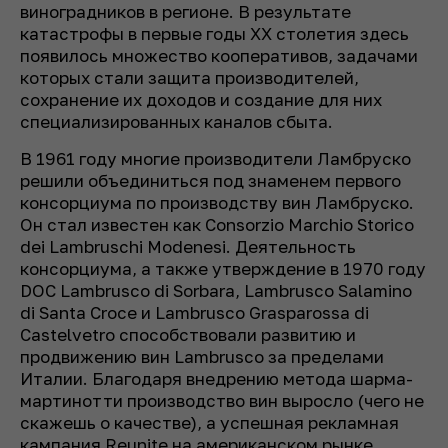
виноградников в регионе. В результате
катастрофы в первые годы XX столетия здесь
появилось множество кооперативов, задачами
которых стали защита производителей,
сохранение их доходов и создание для них
специализированных каналов сбыта.
В 1961 году многие производители Ламбруско
решили объединиться под знаменем первого
консорциума по производству вин Ламбруско.
Он стал известен как Consorzio Marchio Storico
dei Lambruschi Modenesi. Деятельность
консорциума, а также утверждение в 1970 году
DOC Lambrusco di Sorbara, Lambrusco Salamino
di Santa Croce и Lambrusco Grasparossa di
Castelvetro способствовали развитию и
продвижению вин Lambrusco за пределами
Италии. Благодаря внедрению метода шарма-
мартинотти производство вин выросло (чего не
скажешь о качестве), а успешная рекламная
кампания Reunite на американском рынке