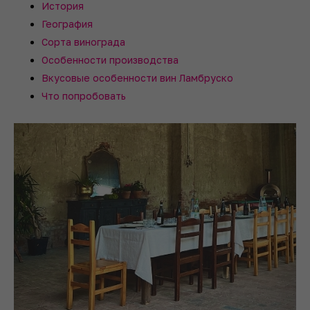
История
География
Сорта винограда
Особенности производства
Вкусовые особенности вин Ламбруско
Что попробовать