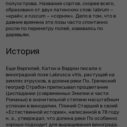
полуострова. Название сортов, скорее всего,
образовано от двух латинских слов:
labrum
–
«край»; и
ruscum
– «сорняк». Дело в том, что в
давние времена эти лозы часто спонтанно
росли по периметру полей, извиваясь по
деревьям.
История
Еще Вергилий, Катон и Варрон писали о
виноградной лозе
Labrusca vitis
, растущей на
землях этрусков, в долине реки По. Греческий
географ Страбон приписывал процветание
Циспадании (современных Эмилии и части
Романьи) в значительной степени масштабным
успехам в виноделии. Плиний Старший в своей
«Естественной истории», написанной в 78 году
н. э., утверждал, что долина реки По особенно
хорошо подходит для выращивания винограда.