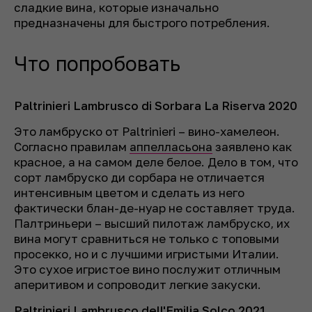
сладкие вина, которые изначально
предназначены для быстрого потребления.
Что попробовать
Paltrinieri Lambrusco di Sorbara La Riserva 2020
Это ламбруско от Paltrinieri – вино-хамелеон.
Согласно правилам
аппелласьона
заявлено как
красное, а на самом деле белое. Дело в том, что
сорт ламбруско ди сорбара не отличается
интенсивным цветом и сделать из него
фактически блан-де-нуар не составляет труда.
Палтриньери – высший пилотаж ламбруско, их
вина могут сравниться не только с топовыми
просекко, но и с лучшими игристыми Италии.
Это сухое игристое вино послужит отличным
аперитивом и сопроводит легкие закуски.
Paltrinieri Lambrusco dell'Emilia Solco 2021