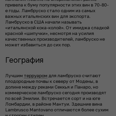
привела к буму популярности этих вин в 70-80-
е годы. Ламбруско стало одним из самых
важных итальянских вин для экспорта.
Ламбруско в США начали называть
«итальянской кока-колой». От имиджа сладкой
красной «шипучки», несмотря на усилия
качественных производителей, ламбруско не
может избавиться до сих пор.
География
Лучшим
терруаром
для ламбруско считают
плодородные почвы к северу от Модены, в
долине между реками Секкья и Панаро, но
коммерческое ламбруско сегодня производят
по всей Эмилии. Встречается сорт и на юге
Ломбардии, в районе Мантуи. Здешние вина
Lambrusco Mantovano отличаются более сухим
и строгим стилем.