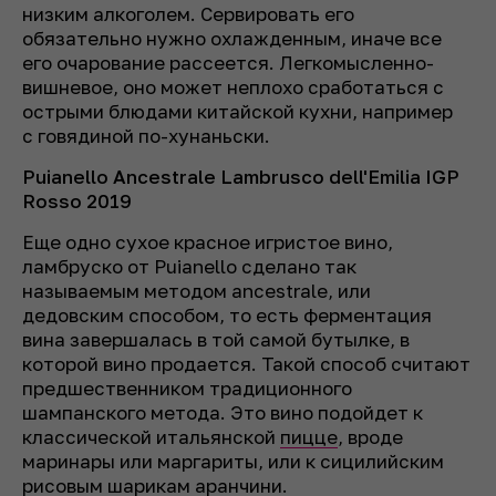
низким алкоголем. Сервировать его
обязательно нужно охлажденным, иначе все
его очарование рассеется. Легкомысленно-
вишневое, оно может неплохо сработаться с
острыми блюдами китайской кухни, например
с говядиной по-хунаньски.
Puianello Ancestrale Lambrusco dell'Emilia IGP
Rosso 2019
Еще одно сухое красное игристое вино,
ламбруско от Puianello сделано так
называемым методом
ancestrale,
или
дедовским способом, то есть ферментация
вина завершалась в той самой бутылке, в
которой вино продается. Такой способ считают
предшественником традиционного
шампанского метода. Это вино подойдет к
классической итальянской
пицце
, вроде
маринары или маргариты, или к сицилийским
рисовым шарикам аранчини.