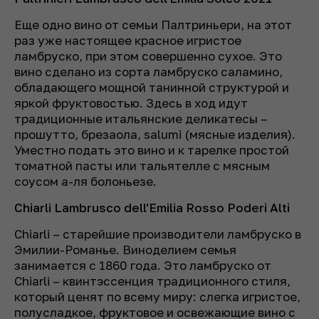
Еще одно вино от семьи Палтриньери, на этот
раз уже настоящее красное игристое
ламбруско, при этом совершенно сухое. Это
вино сделано из сорта ламбруско саламино,
обладающего мощной танинной структурой и
яркой фруктовостью. Здесь в ход идут
традиционные итальянские деликатесы –
прошутто, брезаола, salumi (мясные изделия).
Уместно подать это вино и к тарелке простой
томатной пасты или тальятелле с мясным
соусом а-ля болоньезе.
Chiarli Lambrusco dell'Emilia Rosso Poderi Alti
Chiarli – старейшие производители ламбруско в
Эмилии-Романье. Виноделием семья
занимается с 1860 года. Это ламбруско от
Chiarli – квинтэссенция традиционного стиля,
который ценят по всему миру: слегка игристое,
полусладкое, фруктовое и освежающие вино с