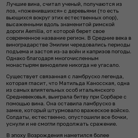
Лучшие вина, считал ученый, получаются из
лоз, «поженившихся» с деревьями (то есть
вьющихся вокруг этих естественных опор),
высаженными вдоль знаменитой римской
дороги Aemilia, от которой берет свое
современное название регион. В Средние века в
виноградарстве Эмилии чередовались периоды
подъема и застоя из-за войн и капризов погоды.
Однако благодаря многочисленным
монастырям виноделие никогда не угасало.
Существует связанная с ламбруско легенда,
которая гласит, что Матильда Каносская, одна
из самых влиятельных особ итальянского
Средневековья, выиграла битву при Сорбаре с
помощью вина. Она оставила ламбруско в
замке, который штурмовало вражеское войско.
Солдаты, естественно, опустошили все бочки,
уснули и не смогли продолжать сражение.
В эпоху Возрождения наметился более