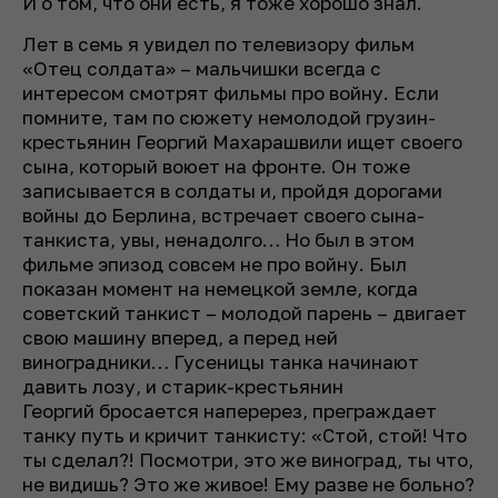
И о том, что они есть, я тоже хорошо знал.
Лет в семь я увидел по телевизору фильм
«Отец солдата» – мальчишки всегда с
интересом смотрят фильмы про войну. Если
помните, там по сюжету немолодой грузин-
крестьянин Георгий Махарашвили ищет своего
сына, который воюет на фронте. Он тоже
записывается в солдаты и, пройдя дорогами
войны до Берлина, встречает своего сына-
танкиста, увы, ненадолго… Но был в этом
фильме эпизод совсем не про войну. Был
показан момент на немецкой земле, когда
советский танкист – молодой парень – двигает
свою машину вперед, а перед ней
виноградники… Гусеницы танка начинают
давить лозу, и старик-крестьянин
Георгий бросается наперерез, преграждает
танку путь и кричит танкисту: «Стой, стой! Что
ты сделал?! Посмотри, это же виноград, ты что,
не видишь? Это же живое! Ему разве не больно?