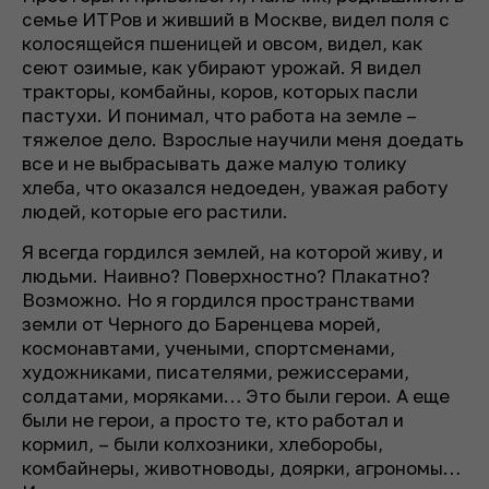
семье ИТРов и живший в Москве, видел поля с
колосящейся пшеницей и овсом, видел, как
сеют озимые, как убирают урожай. Я видел
тракторы, комбайны, коров, которых пасли
пастухи. И понимал, что работа на земле –
тяжелое дело. Взрослые научили меня доедать
все и не выбрасывать даже малую толику
хлеба, что оказался недоеден, уважая работу
людей, которые его растили.
Я всегда гордился землей, на которой живу, и
людьми. Наивно? Поверхностно? Плакатно?
Возможно. Но я гордился пространствами
земли от Черного до Баренцева морей,
космонавтами, учеными, спортсменами,
художниками, писателями, режиссерами,
солдатами, моряками… Это были герои. А еще
были не герои, а просто те, кто работал и
кормил, – были колхозники, хлеборобы,
комбайнеры, животноводы, доярки, агрономы…