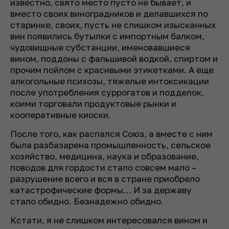
известно, свято место пусто не бывает, и
вместо своих виноградников и делавшихся по
старинке, своих, пусть не слишком изысканных
вин появились бутылки с импортным балком,
чудовищные субстанции, именовавшиеся
вином, поддоны с фальшивой водкой, спиртом и
прочим пойлом с красивыми этикетками. А еще
алкогольные психозы, тяжелые интоксикации
после употребления суррогатов и подделок,
коими торговали продуктовые рынки и
кооперативные киоски.
После того, как распался Союз, а вместе с ним
была разбазарена промышленность, сельское
хозяйство, медицина, наука и образование,
поводов для гордости стало совсем мало –
разрушение всего и вся в стране приобрело
катастрофические формы… И за державу
стало обидно. Безнадежно обидно.
Кстати, я не слишком интересовался вином и