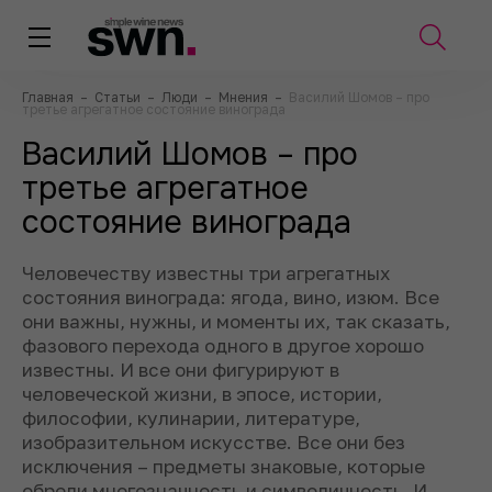
Главная
–
Статьи
–
Люди
–
Мнения
–
Василий Шомов – про
третье агрегатное состояние винограда
Василий Шомов – про
третье агрегатное
состояние винограда
Человечеству известны три агрегатных
состояния винограда: ягода, вино, изюм. Все
они важны, нужны, и моменты их, так сказать,
фазового перехода одного в другое хорошо
известны. И все они фигурируют в
человеческой жизни, в эпосе, истории,
философии, кулинарии, литературе,
изобразительном искусстве. Все они без
исключения – предметы знаковые, которые
обрели многозначность и символичность. И