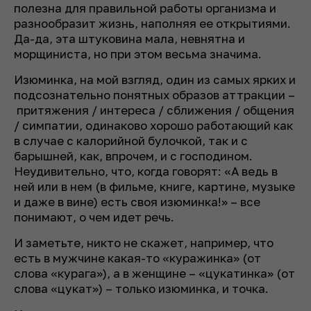
полезна для правильной работы организма и
разнообразит жизнь, наполняя ее открытиями.
Да-да, эта штуковина мала, невнятна и
морщиниста, но при этом весьма значима.
Изюминка, на мой взгляд, один из самых ярких и
подсознательно понятных образов аттракции –
притяжения / интереса / сближения / общения
/ симпатии, одинаково хорошо работающий как
в случае с калорийной булочкой, так и с
барышней, как, впрочем, и с господином.
Неудивительно, что, когда говорят: «А ведь в
ней или в нем (в фильме, книге, картине, музыке
и даже в вине) есть своя изюминка!» – все
понимают, о чем идет речь.
И заметьте, никто не скажет, например, что
есть в мужчине какая-то «куражинка» (от
слова «курага»), а в женщине – «цукатинка» (от
слова «цукат») – только изюминка, и точка.