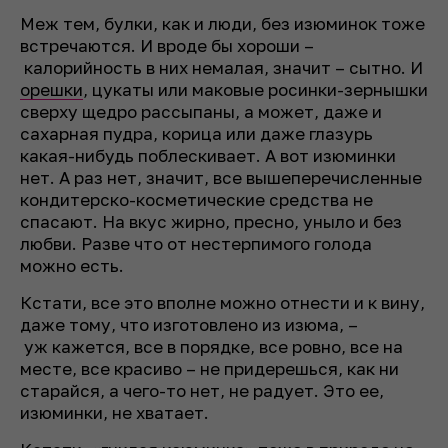
Меж тем, булки, как и люди, без изюминок тоже
встречаются. И вроде бы хороши –
калорийность в них немалая, значит – сытно. И
орешки
, цукаты или маковые росинки-зернышки
сверху щедро рассыпаны, а может, даже и
сахарная пудра, корица или даже глазурь
какая-нибудь поблескивает. А вот изюминки
нет. А раз нет, значит, все вышеперечисленные
кондитерско-косметические средства не
спасают. На вкус жирно, пресно, уныло и без
любви. Разве что от нестерпимого голода
можно есть.
Кстати, все это вполне можно отнести и к вину,
даже тому, что изготовлено из изюма, –
уж кажется, все в порядке, все ровно, все на
месте, все красиво – не придерешься, как ни
старайся, а чего-то нет, не радует. Это ее,
изюминки, не хватает.