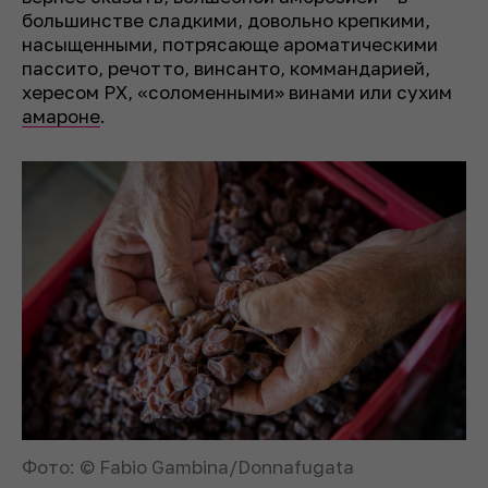
большинстве сладкими, довольно крепкими,
насыщенными, потрясающе ароматическими
пассито, речотто, винсанто, коммандарией,
хересом PX, «соломенными» винами или сухим
амароне
.
Фото: © Fabio Gambina/Donnafugata