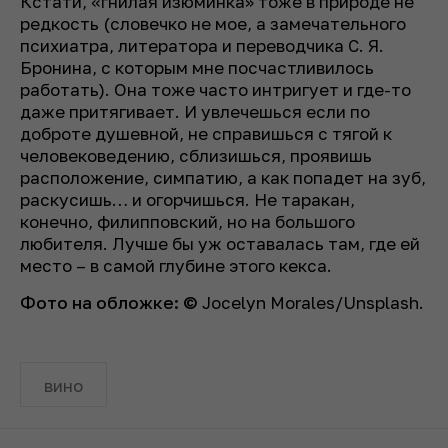
Кстати, «гнилая изюминка» тоже в природе не
редкость (словечко не мое, а замечательного
психиатра, литератора и переводчика С. Я.
Бронина, с которым мне посчастливилось
работать). Она тоже часто интригует и где-то
даже притягивает. И увлечешься если по
доброте душевной, не справишься с тягой к
человековедению, сблизишься, проявишь
расположение, симпатию, а как попадет на зуб,
раскусишь… и огорчишься. Не таракан,
конечно, филипповский, но на большого
любителя. Лучше бы уж оставалась там, где ей
место – в самой глубине этого кекса.
Фото на обложке: ©
Jocelyn Morales/Unsplash.
вино