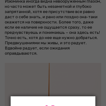
Изюминка иногда видна невооруженным глазом,
но часто может быть незаметной и глубоко
запрятанной, хотя ее присутствие все равно
даст о себе знать, и рано или поздно она-таки
окажется на поверхности. Более того, даже
если ее наличие не ощущается сразу, то ее
предчувствуешь и понимаешь – она здесь есть!
Точно есть, хотя до нее еще нужно добраться.
Предвкушениями мы живы, и это радует.
Вдвойне радует, если ожидания
оправдываются.