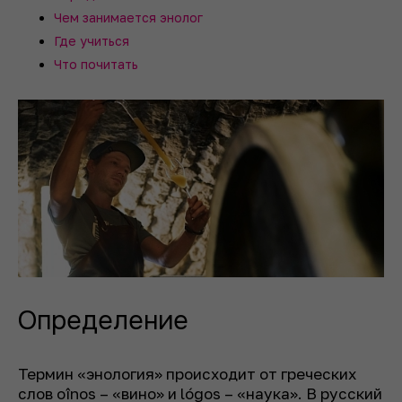
Чем занимается энолог
Где учиться
Что почитать
Определение
Термин «энология» происходит от греческих
слов
oînos
– «вино» и
lógos
– «наука». В русский