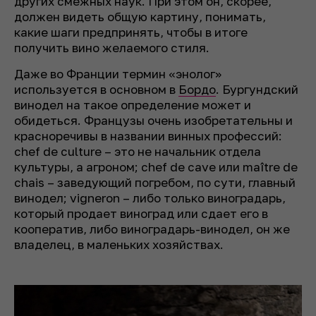
других смежных наук. При этом он, скорее,
должен видеть общую картину, понимать,
какие шаги предпринять, чтобы в итоге
получить вино желаемого стиля.
Даже во Франции термин «энолог»
используется в основном в
Бордо
. Бургундский
винодел на такое определение может и
обидеться. Французы очень изобретательны и
красноречивы в названии винных профессий:
chef de culture
– это не начальник отдела
культуры, а агроном;
chef de cave
или
maître de
chais
– заведующий погребом, по сути, главный
винодел;
vigneron
– либо только виноградарь,
который продает виноград или сдает его в
кооператив, либо виноградарь-винодел, он же
владелец, в маленьких хозяйствах.