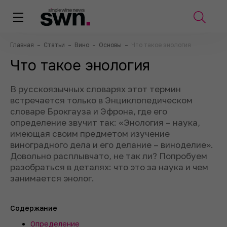
Главная
–
Статьи
–
Вино
–
Основы
–
Что такое энология
Что такое энология
В русскоязычных словарях этот термин
встречается только в Энциклопедическом
словаре Брокгауза и Эфрона, где его
определение звучит так: «Энология – наука,
имеющая своим предметом изучение
виноградного дела и его делание – виноделие».
Довольно расплывчато, не так ли? Попробуем
разобраться в деталях: что это за наука и чем
занимается энолог.
Содержание
Определение