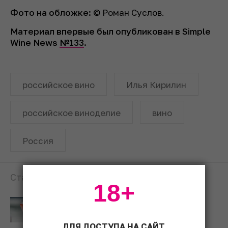
Фото на обложке:
© Роман Суслов.
Материал впервые был опубликован в Simple
Wine News
№133
.
российское вино
Илья Кирилин
российское виноделие
вино
Россия
Статьи по теме:
18+
Любимые российские вина:
выбор редакции SWN
ДЛЯ ДОСТУПА НА САЙТ