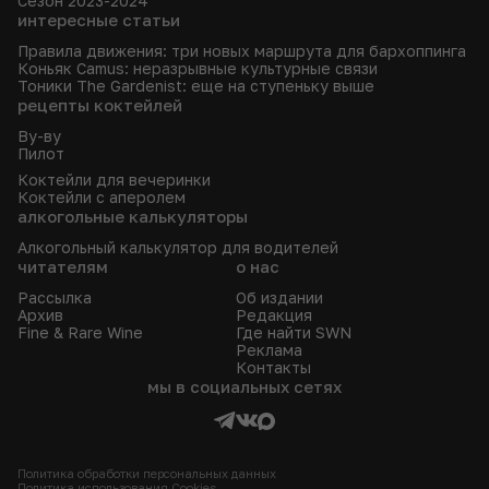
Сезон 2023-2024
интересные статьи
Правила движения: три новых маршрута для бархоппинга
Коньяк Camus: неразрывные культурные связи
Тоники The Gardenist: еще на ступеньку выше
рецепты коктейлей
Ву-ву
Пилот
Коктейли для вечеринки
Коктейли с аперолем
алкогольные калькуляторы
Алкогольный калькулятор для водителей
читателям
о нас
Рассылка
Об издании
Архив
Редакция
Fine & Rare Wine
Где найти SWN
Реклама
Контакты
мы в социальных сетях
Политика обработки персональных данных
Политика использования Сookies