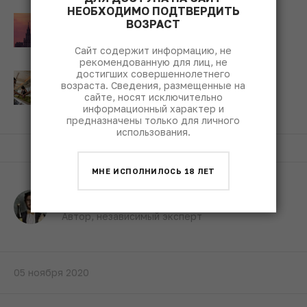
НЕОБХОДИМО ПОДТВЕРДИТЬ
Российский винный рынок
ВОЗРАСТ
попал в топ-10 самых
привлекательных в мире
Сайт содержит информацию, не
рекомендованную для лиц, не
достигших совершеннолетнего
Вопросы о российских
возраста. Сведения, размещенные на
винах: сколько стоит
сайте, носят исключительно
килограмм «винного»
информационный характер и
винограда
предназначены только для личного
использования.
МНЕ ИСПОЛНИЛОСЬ 18 ЛЕТ
Илья Кирилин
Автор, независимый эксперт
05 ноября 2020