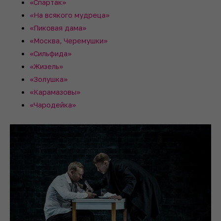
«Спартак»
«На всякого мудреца»
«Пиковая дама»
«Москва, Черемушки»
«Сильфида»
«Жизель»
«Золушка»
«Карамазовы»
«Чародейка»