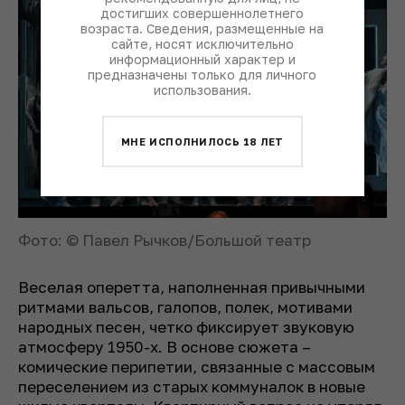
достигших совершеннолетнего
возраста. Сведения, размещенные на
сайте, носят исключительно
информационный характер и
предназначены только для личного
использования.
МНЕ ИСПОЛНИЛОСЬ 18 ЛЕТ
Фото: © Павел Рычков/Большой театр
Веселая оперетта, наполненная привычными
ритмами вальсов, галопов, полек, мотивами
народных песен, четко фиксирует звуковую
атмосферу 1950-х. В основе сюжета –
комические перипетии, связанные с массовым
переселением из старых коммуналок в новые