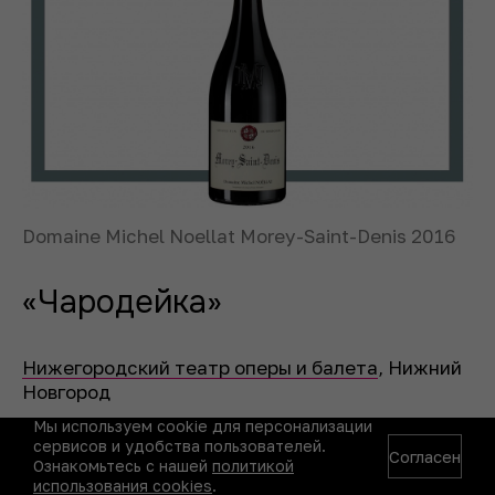
Domaine Michel Noellat Morey-Saint-Denis 2016
«Чародейка»
Нижегородский театр оперы и балета
, Нижний
Новгород
Мы используем cookie для персонализации
Чайковский отдал этой опере два года
сервисов и удобства пользователей.
напряженной работы в усадьбе Майданово.
Согласен
Ознакомьтесь с нашей
политикой
Действие разворачивается в Нижнем
использования cookies
.