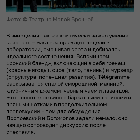
Фото: © Театр на Малой Бронной
В виноделии так же критически важно умение
сочетать – мастера проводят недели в
лаборатории, смешивая сорта и добиваясь
идеального соотношения. Вспоминаем
«ронский бленд», включающий в себя
гренаш
(красные ягоды),
сира
(тело,
танины
) и
мурведр
(структура, потенциал развития). Télégramme
раскрывается спелой смородиной, малиной,
клубничным джемом, черным чаем и лавандой.
Это полнотелое вино с бархатными танинами и
пряными нотками в продолжительном
послевкусии – тем для обсуждения
Достоевский и Богомолов задали немало, оно
изящно сопроводит дискуссию после
спектакля.