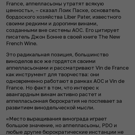
France, аппелласьоны утратят всякую
ценность», – сказал Лоик Паске, основатель
бордоского хозяйства Liber Pater, известного
своими редкими и дорогими винами,
созданными вне системы AOC. Его цитирует
писатель Джон Бонне в своей книге The New
French Wine.
Это радикальная позиция, большинство
виноделов все же гордятся своими
аппелласьонами и рассматривают Vin de France
как инструмент для творчества: они
одновременно работают в рамках AOC и Vin de
France. Но факт в том, что интерес к
авангардным винам активно растет и
аппелласьонная бюрократия не поспевает за
развитием винодельческой мысли.
«Место выращивания винограда играет
большое значение, но аппелласьоны, PDO и
любые другие бюрократические инстанции не