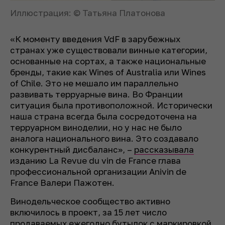
Иллюстрация: © Татьяна Платонова
«К моменту введения VdF в зарубежных
странах уже существовали винные категории,
основанные на сортах, а также национальные
бренды, такие как Wines of Australia или Wines
of Chile. Это не мешало им параллельно
развивать терруарные вина. Во Франции
ситуация была противоположной. Исторически
наша страна всегда была сосредоточена на
терруарном виноделии, но у нас не было
аналога национального вина. Это создавало
конкурентный дисбаланс», –
рассказывала
изданию La Revue du vin de France глава
профессиональной организации Anivin de
France Валери Пажотен.
Винодельческое сообщество активно
включилось в проект, за 15 лет число
продаваемых ежегодно бутылок с маркировкой