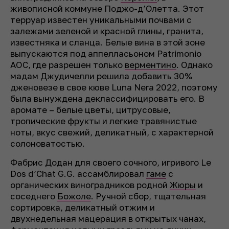
живописной коммуне Поджо-д’Олетта. Этот
терруар известен уникальными почвами с
залежами зеленой и красной глины, гранита,
известняка и сланца. Белые вина в этой зоне
выпускаются под аппелласьоном Patrimonio
AOC, где разрешен только
верментино
. Однако
мадам Джудичелли решила добавить 30%
дженовезе в свое кюве Luna Nera 2022, поэтому
была вынуждена деклассифицировать его. В
аромате – белые цветы, цитрусовые,
тропические фрукты и легкие травянистые
ноты, вкус свежий, деликатный, с характерной
солоноватостью.
Фабрис Додан для своего сочного, игривого Le
Dos d’Chat G.G. ассамблировал
гаме
с
органических виноградников родной
Жюры
и
соседнего
Божоле
. Ручной сбор, тщательная
сортировка, деликатный отжим и
двухнедельная мацерация в открытых чанах,