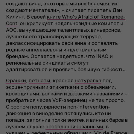
создают вина, в которые мы влюбляемся: их
создают мечтатели», – считает писатель Дэн
Килинг. В своей
книге Who’s Afraid of Romanée-
Conti
он критикует недальновидные комитеты
AOC, вынуждающие талантливых виньеронов,
лучше всего транслирующих терруар,
деклассифицировать свои вина и оставлять
родные аппелласьоны индустриальным
брендам. Остается надеяться, что INAO и
региональные синдикаты смогут
адаптироваться и проявить большую гибкость.
Оранжи
,
петнаты
, красная
натуралка
под
эксцентричными этикетками с обезьянами,
крокодилами, волками и дерзкими названиями –
пробраться через VdF-зверинец не так просто.
С ростом популярности non-intervention-
движения в виноделие потянулись кто ни
попадя, заполнив полки энотек и винных баров в
лучшем случае
несбалансированными
, в
худшем –
дефектными образцами
. Vin de France