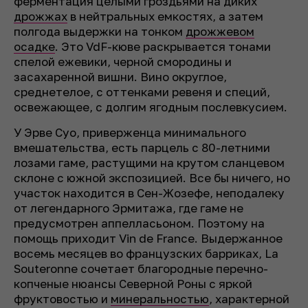
ферментация целыми гроздьями на диких
дрожжах
в нейтральных емкостях, а затем
полгода выдержки на тонком
дрожжевом
осадке
. Это VdF-кюве раскрывается тонами
спелой ежевики, черной смородины и
засахаренной вишни. Вино округлое,
среднетелое, с оттенками ревеня и специй,
освежающее, с долгим ягодным послевкусием.
У Эрве Суо, приверженца минимального
вмешательства, есть парцель с 80-летними
лозами гаме, растущими на крутом сланцевом
склоне с южной экспозицией. Все бы ничего, но
участок находится в Сен-Жозефе, неподалеку
от легендарного Эрмитажа, где гаме не
предусмотрен аппелласьоном. Поэтому на
помощь приходит Vin de France. Выдержанное
восемь месяцев во французских барриках, La
Souteronne сочетает благородные перечно-
копченые нюансы Северной Роны с яркой
фруктовостью и
минеральностью
, характерной