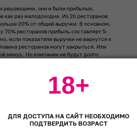
ли решающими, они и были прибылью,
в как раз малодоходна. Из 20 ресторанов
больше 20% от общей выручки. В основном,
 у 70% ресторанов прибыль составляет 5-
но, если показатели выручки не вернутся к
оловина ресторанов могут закрыться. Или
ой минус. Но компании не будут долго
оддержание этих проектов. Мы, конечно,
еплое, веранды открыты уже, даже залы
18+
е везде ощущается.
трафиковых местах, и народу много. За
возникает ощущение, что дела идут
ах высокая заполняемость, даже летом,
три. Теперь и из-за ограничений по посадке
ДЛЯ ДОСТУПА НА САЙТ НЕОБХОДИМО
о заметного) активности гостей ресторанов,
ПОДТВЕРДИТЬ ВОЗРАСТ
вать с прошлыми результатами.