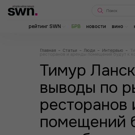
рейтинг SWN
БРВ
новости
вино
Главная
–
Статьи
–
Люди
–
Интервью
–
Ти
ресторанов и аренды помещений будут к к
Тимур Ланск
выводы по р
ресторанов 
помещений б