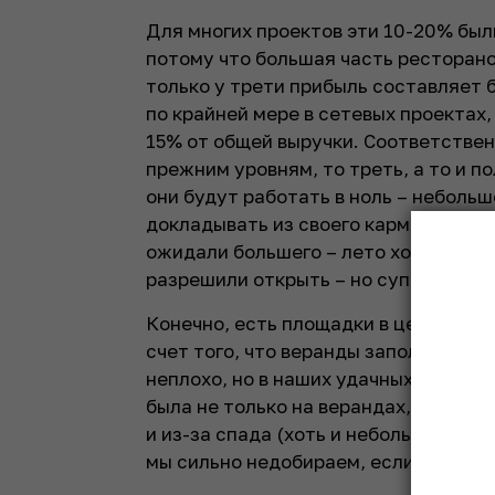
Для многих проектов эти 10-20% бы
потому что большая часть ресторано
только у трети прибыль составляет 
по крайней мере в сетевых проектах,
15% от общей выручки. Соответствен
прежним уровням, то треть, а то и п
они будут работать в ноль – небольш
докладывать из своего кармана на п
ожидали большего – лето хорошее, т
разрешили открыть – но супербум н
Конечно, есть площадки в центре, в 
счет того, что веранды заполнены, 
неплохо, но в наших удачных проект
была не только на верандах, но и вну
и из-за спада (хоть и небольшого, н
мы сильно недобираем, если сравни