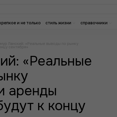
крепкое и не только
стиль жизни
справочники
мур Ланский: «Реальные выводы по рынку
онцу сентября»
ий: «Реальные
ынку
и аренды
удут к концу