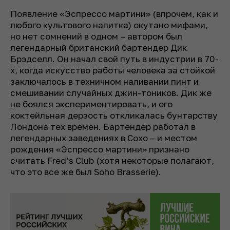
Появление «Эспрессо мартини» (впрочем, как и
любого культового напитка) окутано мифами,
но нет сомнений в одном – автором был
легендарный британский бартендер Дик
Брэдселл. Он начал свой путь в индустрии в 70-
х, когда искусство работы человека за стойкой
заключалось в техничном наливании пинт и
смешивании случайных джин-тоников. Дик же
не боялся экспериментировать, и его
коктейльная дерзость откликалась бунтарству
Лондона тех времен. Бартендер работал в
легендарных заведениях в Сохо – и местом
рождения «Эспрессо мартини» признано
считать Fred’s Club (хотя некоторые полагают,
что это все же был Soho Brasserie).