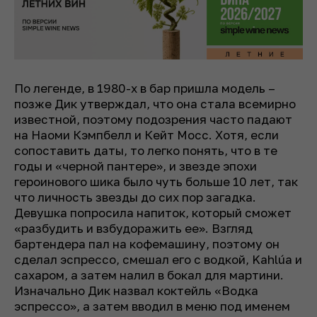
По легенде, в 1980-х в бар пришла модель –
позже Дик утверждал, что она стала всемирно
известной, поэтому подозрения часто падают
на Наоми Кэмпбелл и Кейт Мосс. Хотя, если
сопоставить даты, то легко понять, что в те
годы и «черной пантере», и звезде эпохи
героинового шика было чуть больше 10 лет, так
что личность звезды до сих пор загадка.
Девушка попросила напиток, который сможет
«разбудить и взбудоражить ее». Взгляд
бартендера пал на кофемашину, поэтому он
сделал эспрессо, смешал его с водкой, Kahlúa и
сахаром, а затем налил в бокал для мартини.
Изначально Дик назвал коктейль «Водка
эспрессо», а затем вводил в меню под именем