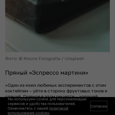
Фото: © Mocno Fotografia / Unsplash
Пряный «Эспрессо мартини»
«Один из моих любимых экспериментов с этим
коктейлем – уйти в сторону фруктовых тонов и
специй. Главное в этом рецепте – хороший
Мы используем cookie для персонализации
эспрессо или качественный колд брю, так как
сервисов и удобства пользователей.
Согласен
испорченный кофе в сочетании с такими яркими
Ознакомьтесь с нашей
политикой
использования cookies
.
нотами может превратить аромат изящного