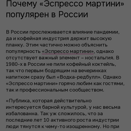
Почему «Эспрессо мартини»
популярен в России
В России прослеживается влияние пандемии,
да и кофейная индустрия держит высокую
планку. Этим частично можно объяснить
популярность
«Эспрессо мартини»
, однако
отсутствует важный элемент – ностальгия. В
1980-х в России не пили кофейный коктейль,
так что первым бодрящим на вечеринках
напитком сразу был «Водка-редбулл». Однако
«Эспрессо мартини» горячо любим как гостями,
так и профессиональным сообществом.
«Публика, которая действительно
интересуется барной культурой, у нас весьма
избалованна. Так уж сложилось, что за
последние лет 10 активного роста индустрии
люди тянутся к чему-то изощренному. Но при