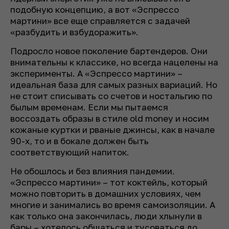
подобную концепцию, а вот «Эспрессо
мартини» все еще справляется с задачей
«разбудить и взбудоражить».
Подросло новое поколение бартендеров. Они
внимательны к классике, но всегда нацелены на
эксперименты. А «Эспрессо мартини» –
идеальная база для самых разных вариаций. Но
не стоит списывать со счетов и ностальгию по
былым временам. Если мы пытаемся
воссоздать образы в стиле old money и носим
кожаные куртки и рваные джинсы, как в начале
90-х, то и в бокале должен быть
соответствующий напиток.
Не обошлось и без влияния пандемии.
«Эспрессо мартини» – тот коктейль, который
можно повторить в домашних условиях, чем
многие и занимались во время самоизоляции. А
как только она закончилась, люди хлынули в
бары – хотелось общаться и тусоваться до