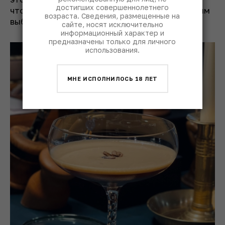
достигших совершеннолетнего
что кофейный коктейль становится очевидным
возраста. Сведения, размещенные на
выбором.
сайте, носят исключительно
информационный характер и
предназначены только для личного
использования.
МНЕ ИСПОЛНИЛОСЬ 18 ЛЕТ