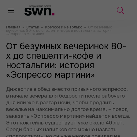
Главная
–
Статьи
–
Крепкое и не только
–
От безумных
вечеринок 80-х до спешелти-кофе и ностальгии: история
«Эспрессо мартини»
От безумных вечеринок 80-
х до спешелти-кофе и
ностальгии: история
«Эспрессо мартини»
Дижестив в обед вместо привычного эспрессо,
в начале вечера для бодрости после рабочего
дня или же в разгар ночи, чтобы продлить
веселье на максимально долгое время, – повод
заказать «Эспрессо мартини» найдется всегда.
Этот коктейль существует уже около 40 лет.
Среди барных напитков его можно назвать
«подростком», но он уже многое повидал на