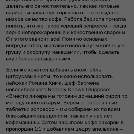
делать его самостоятельно, так как готовые
варианты зачастую горьковаты – это выдает
низкое качество кофе. Работа бариста помогла
понять, что же такое хороший эспрессо – когда
зерна непережаренные и качественно сварены.
От этого зависит все! Помимо основных
ингредиентов, мы также используем копченую
грушу и скорлупу макадамии, чтобы сделать
вкус более насыщенным».
Если же хочется добавить в коктейль
цитрусовые ноты, то можно использовать
лайфхак Романа Кима, шеф-бармена
новосибирского Nobody Knows I Suppose:
«Вместо ликера мы готовим домашний сироп по
методу олео сахарум. Берем отработанные
таблетки эспрессо – мы собираем их по всем
ближайшим заведениям, так как у нас нет
кофемашины. Затем засыпаем кофе сахаром в
пропорции 1:1 и добавляем цедру апельсина –