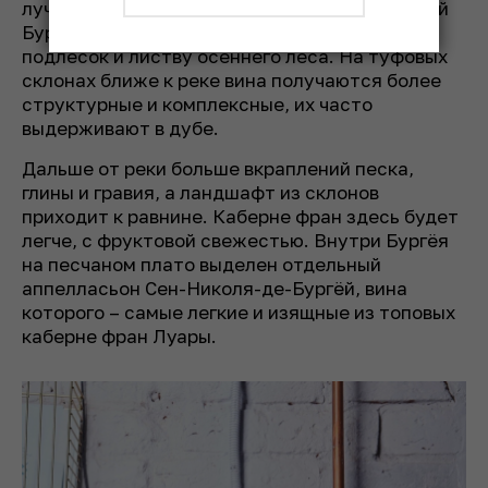
лучшие экземпляры уходят в сторону красной
Бургундии и развиваются со временем в
подлесок и листву осеннего леса. На туфовых
склонах ближе к реке вина получаются более
структурные и комплексные, их часто
выдерживают в дубе.
Дальше от реки больше вкраплений песка,
глины и гравия, а ландшафт из склонов
приходит к равнине. Каберне фран здесь будет
легче, с фруктовой свежестью. Внутри Бургёя
на песчаном плато выделен отдельный
аппелласьон Сен-Николя-де-Бургёй, вина
которого – самые легкие и изящные из топовых
каберне фран Луары.