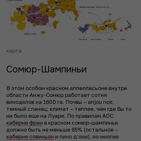
карта
Сомюр-Шампиньи
В этом особом красном аппелласьоне внутри
области Анжу-Сомюр работает сотня
виноделов на 1600 га. Почвы – anjou noir,
темный сланец; климат – теплее, чем где бы то
ни было еще на Луаре. По правилам AOC
каберне фран
в красном сомюр-шампиньи
должно быть не меньше 85% (остальное –
каберне совиньон
и пино д’они), но многие