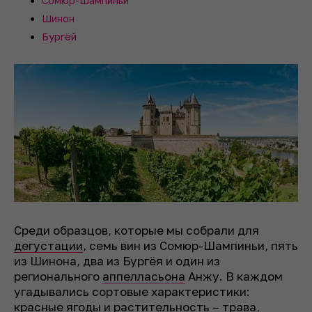
Сомюр-Шампиньи
Шинон
Бургёй
Среди образцов, которые мы собрали для
дегустации
, семь вин из Сомюр-Шампиньи, пять
из Шинона, два из Бургёя и один из
регионального
аппелласьона
Анжу. В каждом
угадывались сортовые характеристики:
красные ягоды и растительность – трава,