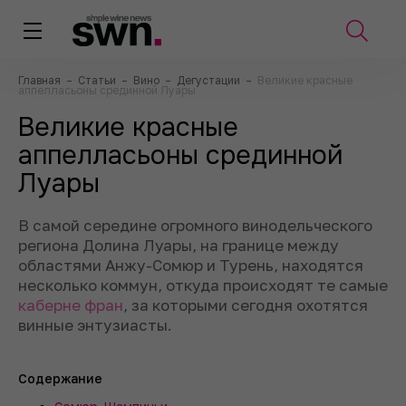
Главная
–
Статьи
–
Вино
–
Дегустации
–
Великие красные
аппелласьоны срединной Луары
Великие красные
аппелласьоны срединной
Луары
В самой середине огромного винодельческого
региона Долина Луары, на границе между
областями Анжу-Сомюр и Турень, находятся
несколько коммун, откуда происходят те самые
каберне фран
, за которыми сегодня охотятся
винные энтузиасты.
Содержание