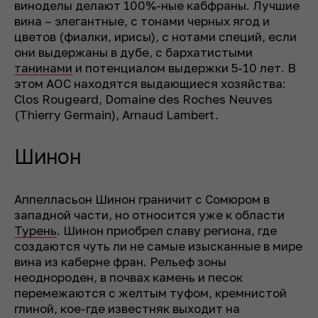
виноделы делают 100%-ные кабфраны. Лучшие
вина – элегантные, с тонами черных ягод и
цветов (фиалки, ирисы), с нотами специй, если
они выдержаны в дубе, с бархатистыми
танинами
и потенциалом выдержки 5-10 лет. В
этом AOC находятся выдающиеся хозяйства:
Clos Rougeard, Domaine des Roches Neuves
(Thierry Germain), Arnaud Lambert.
Шинон
Аппелласьон Шинон граничит с Сомюром в
западной части, но относится уже к области
Турень
. Шинон приобрел славу региона, где
создаются чуть ли не самые изысканные в мире
вина из каберне фран. Рельеф зоны
неоднороден, в почвах камень и песок
перемежаются с желтым туфом, кремнистой
глиной, кое-где известняк выходит на