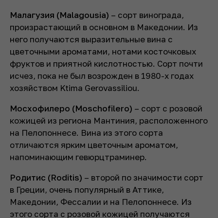
Малагузия (Malagousia)
– сорт винограда,
произрастающий в основном в Македонии. Из
него получаются выразительные вина с
цветочными ароматами, нотами косточковых
фруктов и приятной кислотностью. Сорт почти
исчез, пока не был возрожден в 1980-х годах
хозяйством Ktima Gerovassiliou.
Мосхофилеро (Moschofilero)
– сорт с розовой
кожицей из региона Мантиния, расположенного
на Пелопоннесе. Вина из этого сорта
отличаются ярким цветочным ароматом,
напоминающим гевюрцтраминер.
Родитис
(Roditis)
– второй по значимости сорт
в Греции, очень популярный в Аттике,
Македонии, Фессалии и на Пелопоннесе. Из
этого сорта с розовой кожицей получаются