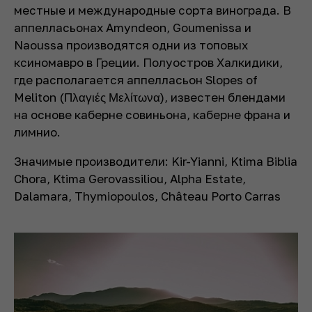
местные и международные сорта винограда. В
аппелласьонах Amyndeon, Goumenissa и
Naoussa производятся одни из топовых
ксиномавро в Греции. Полуостров Халкидики,
где располагается аппелласьон Slopes of
Meliton (Πλαγιές Μελίτωνα), известен блендами
на основе каберне совиньона, каберне франа и
лимнио.
Значимые производители: Kir-Yianni, Ktima Biblia
Chora, Ktima Gerovassiliou, Alpha Estate,
Dalamara, Thymiopoulos, Château Porto Carras