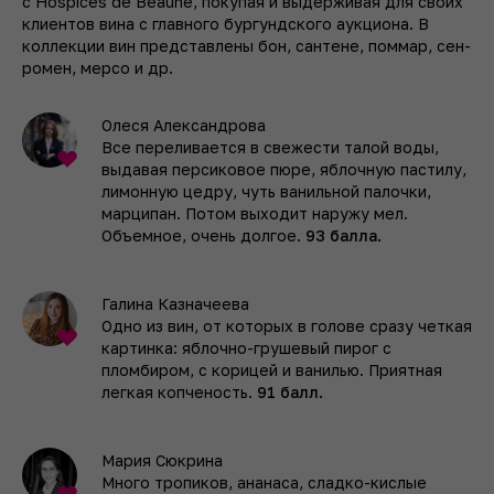
с Hospices de Beaune, покупая и выдерживая для своих
клиентов вина с главного бургундского аукциона. В
коллекции вин представлены бон, сантене, поммар, сен-
ромен, мерсо и др.
Олеся Александрова
Все переливается в свежести талой воды,
выдавая персиковое пюре, яблочную пастилу,
лимонную цедру, чуть ванильной палочки,
марципан. Потом выходит наружу мел.
Объемное, очень долгое.
93 балла.
Галина Казначеева
Одно из вин, от которых в голове сразу четкая
картинка: яблочно-грушевый пирог с
пломбиром, с корицей и ванилью. Приятная
легкая копченость.
91 балл.
Мария Сюкрина
Много тропиков, ананаса, сладко-кислые