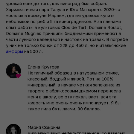
урожай еще до того, как виноград был собран.
Харизматичная пара Талула и Юго Матюрен с 2020-го
«осели» в коммуне Маранж, где им удалось купить
небольшой погреб и 5 га виноградников. А за плечами
опыт работы в культовых Clos de Tart, Domaine Roulot,
Domaine Mugnier. Принципы биодинамики применяют в
части лунного календаря и настоек на травах. В погребе
у них не только бочки от 228 до 450 л, но и итальянские
амфоры
на 500 л.
Елена Крутова
Нетипичный образец в натуральном стиле,
классный, бодрый и живой. Рот на 100%
минеральный, в начале четкая запеканка из
творога с абрикосовым джемом перенесла
меня в школу, во рту покалывает, вся эта
живость мне очень-очень импонирует. Я бы
такое пила бутылками.
90 баллов.
Мария Сюкрина
Визуально вино нефильтрованное, со взвесью,