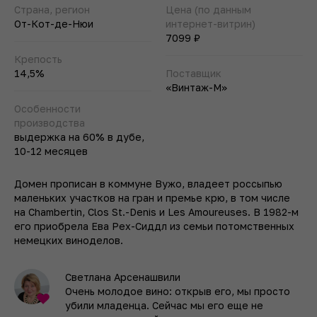
Страна, регион
Цена (по данным
От-Кот-де-Нюи
интернет-витрин)
7099 ₽
Крепость
14,5%
Поставщик
«Винтаж-М»
Особенности
производства
выдержка на 60% в дубе,
10-12 месяцев
Домен прописан в коммуне Вужо, владеет россыпью
маленьких участков на гран и премье крю, в том числе
на Chambertin, Clos St.-Denis и Les Amoureuses. В 1982-м
его приобрела Ева Рех-Сиддл из семьи потомственных
немецких виноделов.
Светлана Арсенашвили
Очень молодое вино: открыв его, мы просто
убили младенца. Сейчас мы его еще не