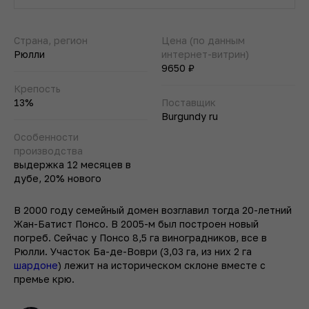
Страна, регион
Цена (по данным
Рюлли
интернет-витрин)
9650 ₽
Крепость
13%
Поставщик
Burgundy ru
Особенности
производства
выдержка 12 месяцев в
дубе, 20% нового
В 2000 году семейный домен возглавил тогда 20-летний
Жан-Батист Понсо. В 2005-м был построен новый
погреб. Сейчас у Понсо 8,5 га виноградников, все в
Рюлли. Участок Ба-де-Воври (3,03 га, из них 2 га
шардоне
) лежит на историческом склоне вместе с
премье крю.