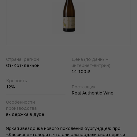
Страна, регион
Цена (по данным
От-Кот-де-Бон
интернет-витрин)
14 100 ₽
Крепость
12%
Поставщик
Real Authentic Wine
Особенности
производства
выдержка в дубе
Яркая звездочка нового поколения бургундцев: про
«Кассиопе» говорят, что они распродали свой первый