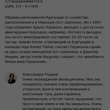
1/3 выдерживается в
дубе, 2/3 – в стали
Образец региональной бургундии от хозяйства,
расположенного в Меркюре (Кот-Шалонез). Им с 1997
года управляет Брюно Лоранзон, винодел с достаточно
авангардным подходом, например, плотность высадки
лоз на его виноградниках составляет 14-20 тысяч на
гектар. Уильям Келли, отвечающий за Бургундию в
команде гида Robert Parker, считает Лоранзона одним
из двух лучших виноделов Кот-Шалонеза, а Джаспер
Моррис, автор Inside Burgundy, говорит, что «влюблен в
белые вина Лоранзона».
Александра Рощина
Очень неожиданная эволюция вина. Мне оно
показалось сначала очень парфюмированным,
открытым, были в нем копчененькие и
экзотичные тона, даже карамель
промелькнула, а потом такое ощущение, что
просто вино взяло и как бы закрылось. Очень
интригующая, но пока закрытая ароматика в