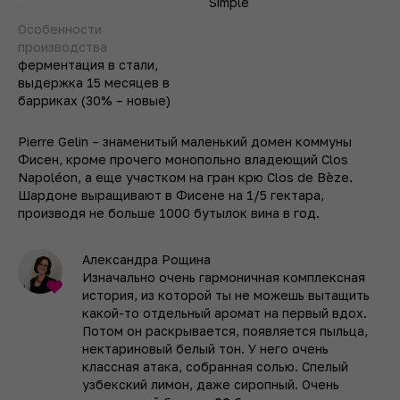
Simple
Особенности
производства
ферментация в стали,
выдержка 15 месяцев в
барриках (30% – новые)
Pierre Gelin – знаменитый маленький домен коммуны
Фисен, кроме прочего монопольно владеющий Clos
Napoléon, а еще участком на гран крю Clos de Bèze.
Шардоне выращивают в Фисене на 1/5 гектара,
производя не больше 1000 бутылок вина в год.
Александра Рощина
Изначально очень гармоничная комплексная
история, из которой ты не можешь вытащить
какой-то отдельный аромат на первый вдох.
Потом он раскрывается, появляется пыльца,
нектариновый белый тон. У него очень
классная атака, собранная солью. Спелый
узбекский лимон, даже сиропный. Очень