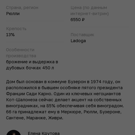
Страна, регион
Цена (по данным
Рюлли
интернет-витрин)
6550 ₽
Крепость
13%
Поставщик
Ladoga
Особенности
производства
брожение и выдержка в
дубовых бочках 450 л
Дом был основан в коммуне Бузерон в 1974 году, он
расположился в бывшем особняке пятого президента
Франции Сади Карно. Один из ключевых негоциантов
Кот-Шалонеза сейчас делает акцент на собственных
виноградниках, на 85% обеспечивая себя виноградом.
66 га принадлежат ему в Меркюре, Рюлли, Бузероне,
Сантене, Маранже, Живри.
Елена Крутова