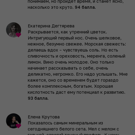
понимаем, но пройдет время, и станет ясно,
насколько это круто.
94 балла.
Екатерина Дегтярева
Раскрывается, как утренний цветок.
Интригующий первый нос. Очень шелковое,
нежное, безумно свежее. Морская свежесть:
делаешь вдох – чувствуешь соль. Но есть
сливочность и ореховость, меренга, соленый
лимон. Вино очень молодое. Оно только
начинает рассказывать о себе, очень
деликатно, негромко. Его надо услышать. Мне
кажется, оно со временем будет гораздо
более комплексным, богатым. Хорошая
кислотность даст ему потенциал к развитию.
93 балла.
Елена Крутова
Показалось самым минеральным из
сегодняшнего белого сета. Мел с мелом с
галькой, строгий точеный профиль. К нему