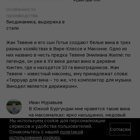
Особенности
производства
биодинамика, выдержка в
стали
Жан Тевене и его сын Готье создают белые вина в трех
разных хозяйствах в Вире-Клессе и Маконне. Одно из
них названо в честь предка Тевене Эмилиана Жилле: по
легенде, он уже в XV веке делал вино в деревне
Кинтен, где и находятся 10 га виноградников. Жан
Тевене – известный маконец, ему принадлежат слова:
«Терруар для вина – то же, что композитор для музыки.
Винодел является дирижером».
Иван Муравьев
В Южной Бургундии мне нравятся такие вина
на максималках: ярко насыщенно, медовый
Мы используем cookie для персонализации
тост, спелые фрукты, кремовость, при этом
сервисов и удобства пользователей.
есть солоноватость,
минеральность
.
Согласен
Ознакомьтесь с нашей
политикой
Человека, который хотел более классический
использования cookies
.
стиль, «шардоне похолоднее», может