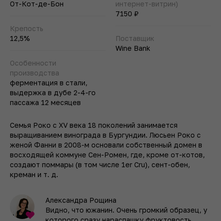
От-Кот-де-Бон
интернет-витрин)
7150 ₽
Крепость
12,5%
Поставщик
Wine Bank
Особенности
производства
ферментация в стали,
выдержка в дубе 2-4-го
пассажа 12 месяцев
Семья Роко с XV века 18 поколений занимается
выращиванием винограда в Бургундии. Люсьен Роко с
женой Фанни в 2008-м основали собственный домен в
восходящей коммуне Сен-Ромен, где, кроме от-котов,
создают поммары (в том числе 1er Cru), сент-обен,
креман и т. д.
Александра Рощина
Видно, что южанин. Очень громкий образец, у
которого сразу нараспашку фруктовость.