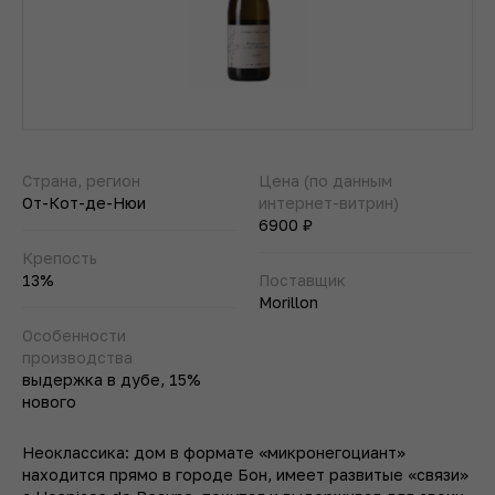
Страна, регион
Цена (по данным
От-Кот-де-Нюи
интернет-витрин)
6900 ₽
Крепость
13%
Поставщик
Morillon
Особенности
производства
выдержка в дубе, 15%
нового
Неоклассика: дом в формате «микронегоциант»
находится прямо в городе Бон, имеет развитые «связи»