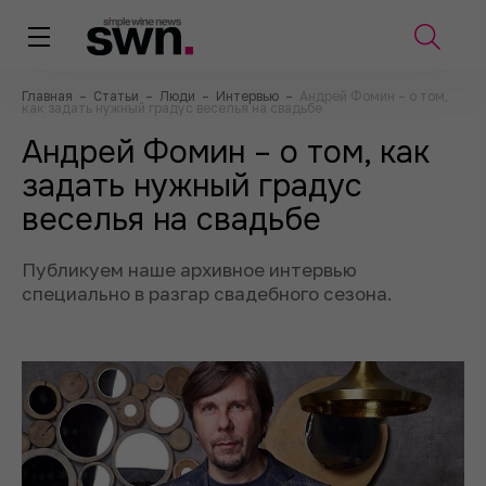
Главная
–
Статьи
–
Люди
–
Интервью
–
Андрей Фомин – о том,
как задать нужный градус веселья на свадьбе
Андрей Фомин – о том, как
задать нужный градус
веселья на свадьбе
Публикуем наше архивное интервью
специально в разгар свадебного сезона.