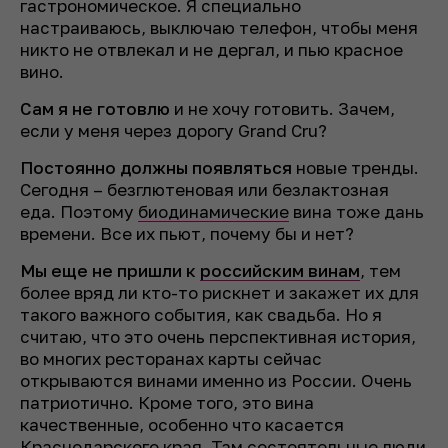
гастрономическое. Я специально
настраиваюсь, выключаю телефон, чтобы меня
никто не отвлекал и не дергал, и пью красное
вино.
Сам я не готовлю
и не хочу готовить. Зачем,
если у меня через дорогу Grand Cru?
Постоянно должны появляться
новые тренды.
Сегодня – безглютеновая или безлактозная
еда. Поэтому
биодинамические
вина тоже дань
времени. Все их пьют, почему бы и нет?
Мы еще не пришли к
российским винам
, тем
более вряд ли кто-то рискнет и закажет их для
такого важного события, как свадьба. Но я
считаю, что это очень перспективная история,
во многих ресторанах карты сейчас
открываются винами именно из России. Очень
патриотично. Кроме того, это вина
качественные, особенно что касается
Краснодарского
края. Там состоятельные люди