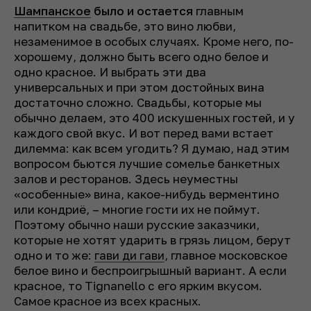
Шампанское
было и остается
главным
напитком на свадьбе, это вино любви,
незаменимое в особых случаях. Кроме него, по-
хорошему, должно быть всего одно белое и
одно красное. И выбрать эти два
универсальных и при этом достойных вина
достаточно сложно. Свадьбы, которые мы
обычно делаем, это 400 искушенных гостей, и у
каждого свой вкус. И вот перед вами встает
дилемма: как всем угодить? Я думаю, над этим
вопросом бьются лучшие сомелье банкетных
залов и ресторанов. Здесь неуместны
«особенные» вина, какое-нибудь верментино
или кондриё, – многие гости их не поймут.
Поэтому обычно наши русские заказчики,
которые не хотят ударить в грязь лицом, берут
одно и то же:
гави ди гави
, главное московское
белое вино и беспроигрышный вариант. А если
красное, то Tignanello с его ярким вкусом.
Самое красное из всех красных.