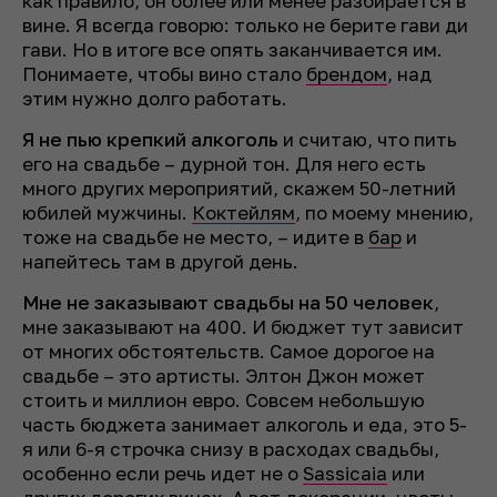
как правило, он более или менее разбирается в
вине. Я всегда говорю: только не берите гави ди
гави. Но в итоге все опять заканчивается им.
Понимаете, чтобы вино стало
брендом
, над
этим нужно долго работать.
Я не пью крепкий алкоголь
и считаю, что пить
его на свадьбе – дурной тон. Для него есть
много других мероприятий, скажем 50-летний
юбилей мужчины.
Коктейлям
, по моему мнению,
тоже на свадьбе не место, – идите в
бар
и
напейтесь там в другой день.
Мне не заказывают свадьбы на 50 человек
,
мне заказывают на 400. И бюджет тут зависит
от многих обстоятельств. Самое дорогое на
свадьбе – это артисты. Элтон Джон может
стоить и миллион евро. Совсем небольшую
часть бюджета занимает алкоголь и еда, это 5-
я или 6-я строчка снизу в расходах свадьбы,
особенно если речь идет не о
Sassicaia
или