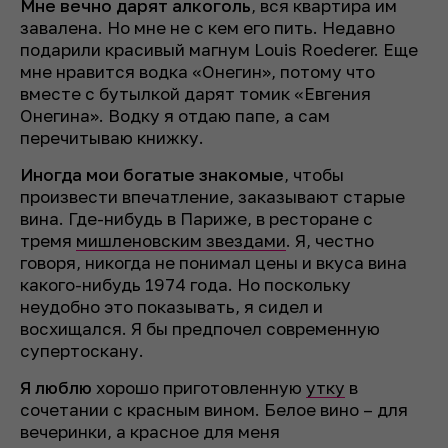
Мне вечно дарят алкоголь
, вся квартира им
завалена. Но мне не с кем его пить. Недавно
подарили красивый магнум Louis Roederer. Еще
мне нравится водка «Онегин», потому что
вместе с бутылкой дарят томик «Евгения
Онегина». Водку я отдаю папе, а сам
перечитываю книжку.
Иногда мои богатые знакомые
, чтобы
произвести впечатление, заказывают старые
вина. Где-нибудь в Париже, в ресторане с
тремя
мишленовским звездами
. Я, честно
говоря, никогда не понимал цены и вкуса вина
какого-нибудь 1974 года. Но поскольку
неудобно это показывать, я сидел и
восхищался. Я бы предпочел современную
супертоскану.
Я люблю
хорошо приготовленную
утку
в
сочетании с красным вином. Белое вино – для
вечеринки, а красное для меня