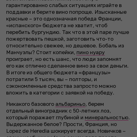
гарантированно слабых ситуациях играйте в
поддавки и берите вино попроще. Изысканные
красные – это однозначная победа Франции,
«испанского» бюджета не хватит, чтоб
перебить бургундию. Так что в этой паре лучше
пожертвовать пешкой, заготовить что-то
относительно свежее, но дешевое. Бобаль из
Манчуэлы? Стоит копейки,
пино нуару
проиграет, но есть шанс, что люди запомнят
его как отлично сделанное вино за свои деньги.
В итоге из общего бюджета «французы»
потратили 5 тысяч, вы – полторы, и
сэкономленные средства запросто можно
вложить в категории с заявкой на победу.
Никакого базового
альбариньо
, берем
отдельный виноградник с 50-летних лоз,
который поражает глубиной и
минеральностью
.
Выдержанное белое? Прости, Франция, но
Lopez de Heredia шокирует всегда. Новичков –