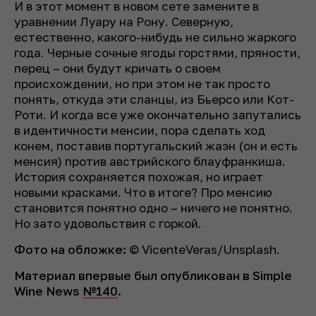
И в этот момент в новом сете замените в
уравнении Луару на Рону. Северную,
естественно, какого-нибудь не сильно жаркого
года. Черные сочные ягоды горстями, пряности,
перец – они будут кричать о своем
происхождении, но при этом не так просто
понять, откуда эти сланцы, из Бьерсо или Кот-
Роти. И когда все уже окончательно запутались
в идентичности менсии, пора сделать ход
конем, поставив португальский жаэн (он и есть
менсия) против австрийского блауфранкиша.
История сохраняется похожая, но играет
новыми красками. Что в итоге? Про менсию
становится понятно одно – ничего не понятно.
Но зато удовольствия с горкой.
Фото на обложке:
© VicenteVeras/Unsplash.
Материал впервые был опубликован в Simple
Wine News
№140
.