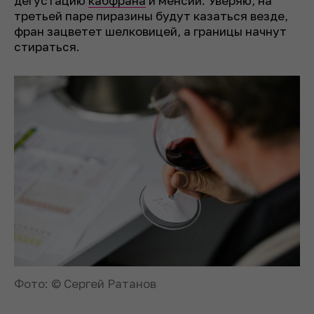
дегустацию
кабфрана
и менсии. Уверяю, на
третьей паре пиразины будут казаться везде,
фран зацветет шелковицей, а границы начнут
стираться.
Фото: © Сергей Ратанов