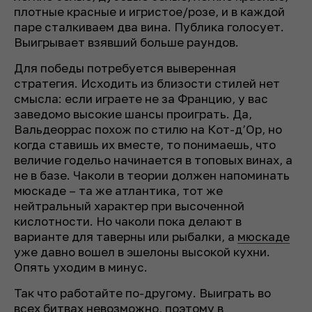
плотные красные и игристое/розе, и в каждой
паре сталкиваем два вина. Публика голосует.
Выигрывает взявший больше раундов.
Для победы потребуется выверенная
стратегия. Исходить из близости стилей нет
смысла: если играете не за Францию, у вас
заведомо высокие шансы проиграть. Да,
Вальдеоррас похож по стилю на Кот-д’Ор, но
когда ставишь их вместе, то понимаешь, что
величие годельо начинается в топовых винах, а
не в базе. Чаколи в теории должен напоминать
мюскаде – та же атлантика, тот же
нейтральный характер при высоченной
кислотности. Но чаколи пока делают в
варианте для таверны или рыбалки, а
мюскаде
уже давно вошел в эшелоны высокой кухни.
Опять уходим в минус.
Так что работайте по-другому. Выиграть во
всех битвах невозможно, поэтому в