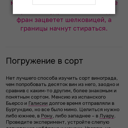
менсии. Уверяю, на третьей паре
пиразины будут казаться везде,
фран зацветет шелковицей, а
границы начнут стираться.
Погружение в сорт
Нет лучшего способа изучить сорт винограда,
чем попробовать десяток вин из него, заодно и
сравнив с каким-то другим, более знакомым и
понятным сортом. Менсию из испанского
Бьерсо и
Галисии
долгое время отправляли в
Бургундию, но все было мимо. Целиться нужно
либо южнее, в
Рону
, либо западнее – в
Луару
.
Проведите эксперимент, устройте слепую