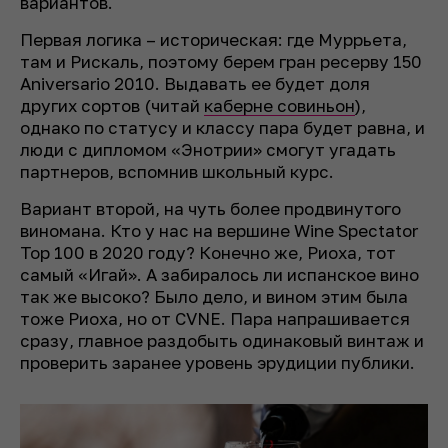
вариантов.
Первая логика – историческая: где Муррьета,
там и Рискаль, поэтому берем гран ресерву 150
Aniversario 2010. Выдавать ее будет доля
других сортов (читай
каберне совиньон
),
однако по статусу и классу пара будет равна, и
люди с дипломом «Энотрии» смогут угадать
партнеров, вспомнив школьный курс.
Вариант второй, на чуть более продвинутого
виномана. Кто у нас на вершине Wine Spectator
Top 100 в 2020 году? Конечно же, Риоха, тот
самый «Игай». А забиралось ли испанское вино
так же высоко? Было дело, и вином этим была
тоже Риоха, но от CVNE. Пара напрашивается
сразу, главное раздобыть одинаковый винтаж и
проверить заранее уровень эрудиции публики.