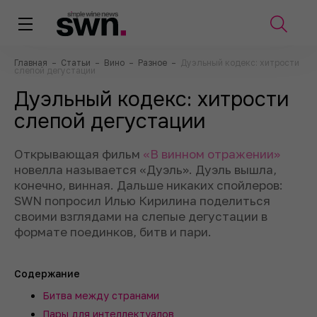
Главная
–
Статьи
–
Вино
–
Разное
–
Дуэльный кодекс: хитрости
слепой дегустации
Дуэльный кодекс: хитрости
слепой дегустации
Открывающая фильм
«В винном отражении»
новелла называется «Дуэль». Дуэль вышла,
конечно, винная. Дальше никаких спойлеров:
SWN попросил Илью Кирилина поделиться
своими взглядами на слепые дегустации в
формате поединков, битв и пари.
Содержание
Битва между странами
Пары для интеллектуалов