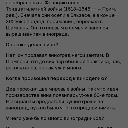
перебралась во Францию после
Тридцатилетней войны
(1618–1648 гг.
–
Прим.
ред.).
Сначала они осели в
Эльзасе
, а в конце
XIX века прадед, парижанин, переехал в
Шампань. Он-то первым в семье и занялся
выращиванием винограда.
Он тоже делал вино?
Нет, он продавал виноград негоциантам. В
Шампани это до сих пор обычная практика, нас,
рекольтанов, не так уж и много.
Когда произошел переход к виноделию?
Дед пережил две мировые войны, так что идея
производства вина появилась уже в 60-е годы.
Негоцианты предлагали сущие гроши за
виноград, нужно было что-то предпринимать.
У него уже было много виноградников?