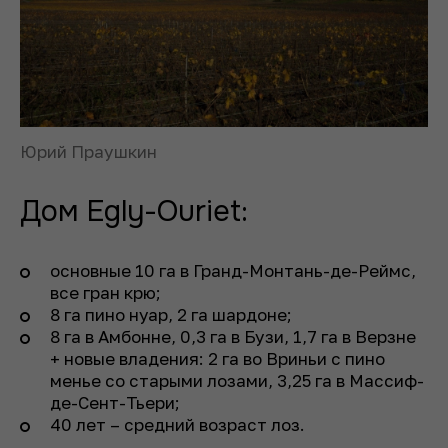
Юрий Праушкин
Дом Egly-Ouriet:
основные 10 га в Гранд-Монтань-де-Реймс,
все гран крю;
8 га пино нуар, 2 га шардоне;
8 га в Амбонне, 0,3 га в Бузи, 1,7 га в Верзне
+ новые владения: 2 га во Вриньи с пино
менье со старыми лозами, 3,25 га в Массиф-
де-Сент-Тьери;
40 лет – средний возраст лоз.