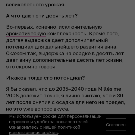
великолепного урожая.
А что дают эти десять лет?
Во-первых, конечно, исключительную
ароматическую
комплексность. Кроме того,
долгая выдержка дает дополнительный
потенциал для дальнейшего развития вина.
Скажем так, выдержка на осадке в десять лет
дает вину дополнительные десять лет жизни,
это скромно говоря.
И каков тогда его потенциал?
Я бы сказал, что до 2035–2040 года Millésime
2008 долежит точно, я лично считаю, что и 30
лет после снятия с осадка для него не предел,
но это уже вопрос вкуса.
Мы используем cookie для персонализации
Почему его нет в прайсе? Кончилось?
сервисов и удобства пользователей.
Согласен
Ознакомьтесь с нашей
политикой
Нет, не кончилось, но мы решили его временно
использования cookies
.