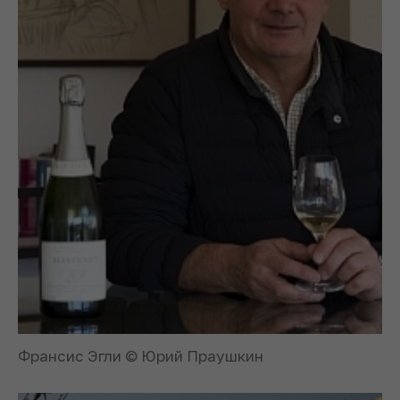
Франсис Эгли © Юрий Праушкин