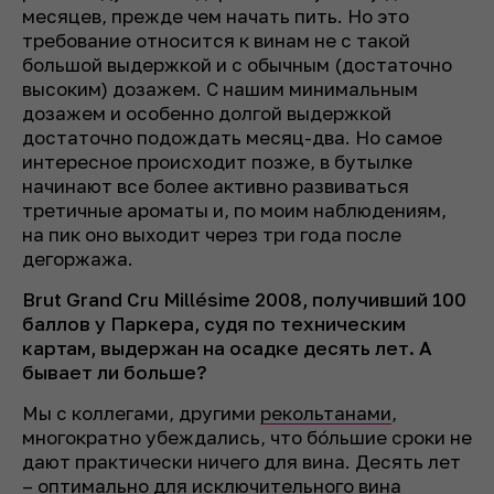
месяцев, прежде чем начать пить. Но это
требование относится к винам не с такой
большой выдержкой и с обычным
(достаточно
высоким)
дозажем. С нашим минимальным
дозажем и особенно долгой выдержкой
достаточно подождать месяц-два. Но самое
интересное происходит позже, в бутылке
начинают все более активно развиваться
третичные ароматы и, по моим наблюдениям,
на пик оно выходит через три года после
дегоржажа.
Brut Grand Cru Millésime 2008, получивший 100
баллов у Паркера, судя по техническим
картам, выдержан на осадке десять лет. А
бывает ли больше?
Мы с коллегами, другими
рекольтанами
,
многократно убеждались, что бóльшие сроки не
дают практически ничего для вина. Десять лет
– оптимально для исключительного вина