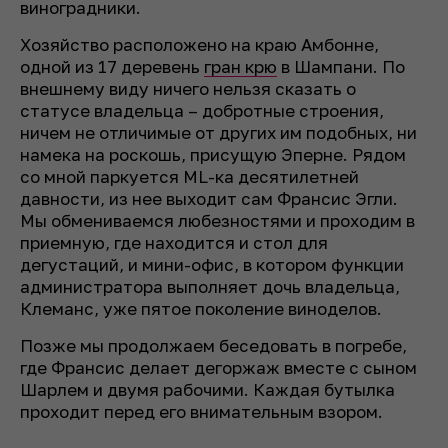
виноградники.
Хозяйство расположено на краю Амбонне,
одной из 17 деревень
гран крю
в Шампани. По
внешнему виду ничего нельзя сказать о
статусе владельца – добротные строения,
ничем не отличимые от других им подобных, ни
намека на роскошь, присущую Эперне. Рядом
со мной паркуется ML-ка десятилетней
давности, из нее выходит сам Франсис Эгли.
Мы обмениваемся любезностями и проходим в
приемную, где находится и стол для
дегустаций, и мини-офис, в котором функции
администратора выполняет дочь владельца,
Клеманс, уже пятое поколение виноделов.
Позже мы продолжаем беседовать в погребе,
где Франсис делает дегоржаж вместе с сыном
Шарлем и двумя рабочими. Каждая бутылка
проходит перед его внимательным взором.