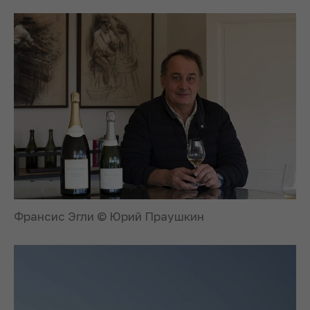
Франсис Эгли © Юрий Праушкин