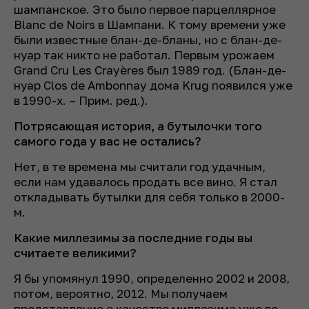
шампанское. Это было первое парцеллярное
Blanc de Noirs в Шампани. К тому времени уже
были известные блан-де-бланы, но с блан-де-
нуар так никто не работал. Первым урожаем
Grand Cru Les Crayères был 1989 год.
(Блан-де-
нуар Clos de Ambonnay дома Krug появился уже
в 1990-х.
–
Прим. ред.).
Потрясающая история, а бутылочки того
самого года у вас не остались?
Нет, в те времена мы считали год удачным,
если нам удавалось продать все вино. Я стал
откладывать бутылки для себя только в 2000-
м.
Какие миллезимы за последние годы вы
считаете великими?
Я бы упомянул 1990, определенно 2002 и 2008,
потом, вероятно, 2012. Мы получаем
представление о качестве миллезима уже во