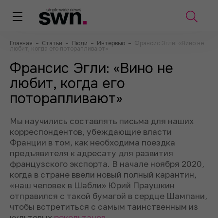
Главная
–
Статьи
–
Люди
–
Интервью
–
Франсис Эгли: «Вино не
любит, когда его поторапливают»
Франсис Эгли: «Вино не
любит, когда его
поторапливают»
Мы научились составлять письма для наших
корреспондентов, убеждающие власти
Франции в том, как необходима поездка
предъявителя к адресату для развития
французского экспорта. В начале ноября 2020,
когда в стране ввели новый полный карантин,
«наш человек в Шабли» Юрий Праушкин
отправился с такой бумагой в сердце Шампани,
чтобы встретиться с самым таинственным из
культовых
рекольтанов
.