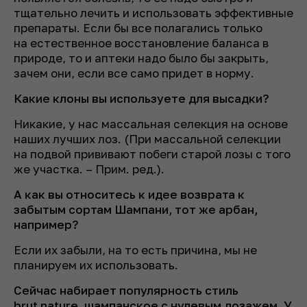
тщательно лечить и использовать эффективные
препараты. Если бы все полагались только
на естественное восстановление баланса в
природе, то и аптеки надо было бы закрыть,
зачем они, если все само придет в норму.
Какие клоны вы используете для высадки?
Никакие, у нас массальная селекция на основе
наших лучших лоз.
(При массальной селекции
на подвой прививают побеги старой лозы с
того
же участка.
–
Прим. ред.).
А как вы относитесь к идее возврата к
забытым сортам Шампани, тот же арбан,
например?
Если их забыли, на то есть причина, мы не
планируем их использовать.
Сейчас набирает популярность стиль
brut nature, шампанское с нулевым дозажем. У