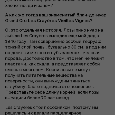
хлопотно, да и зачем?
А как же тогда ваш знаменитый блан-де-нуар
Grand Cru Les Crayères Vieilles Vignes?
О, это отдельная история. Лозы пино нуар на
льё-ди Les Crayères высадил еще мой дед в
1946 году. Там совершенно особый терруар:
тонкий слой почвы, буквально 30 см, а под ним
на десятки метров вглубь залегает меловая
порода. Достоинство в том, что мел не лежит
пластами, как скала, а представляет собой
смесь с мергелем. Корни лозы не могут
получить питательные вещества на
поверхности, они вынуждены тянуться
в глубину, благо подпочва это позволяет.
Представьте себе длину корней, если лозы
высадили более 70 лет назад.
Les Crayères стоит особняком, поэтому мы
решились и сделали парцеллярное