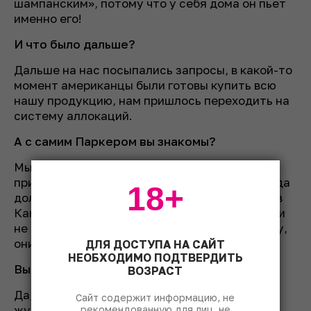
шампанским», потому что у себя дома он пьет
именно его!
И что было дальше?
Дальше на нас посыпались запросы, в какой-то
момент американцы были готовы купить всю
нашу продукцию, нам пришлось переходить на
систему аллокаций.
А с самим Паркером вы знакомы?
Мы ни разу не встречались. Однажды меня
пригласили на званый обед в Вашингтоне, куда
18+
должен был приехать Роберт, но он застрял в
Канаде, снег там, что ли, выпал, встреча так и
не состоялась. Но я хорошо знаю его команду,
они у нас частые гости.
ДЛЯ ДОСТУПА НА САЙТ
НЕОБХОДИМО ПОДТВЕРДИТЬ
Вы открыты для всех?
ВОЗРАСТ
Да, к нам приезжает много специалистов,
Сайт содержит информацию, не
журналистов, винных
критиков
. Но мы
рекомендованную для лиц, не