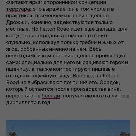
считают ярым сторонником концепции
терруара
: это выражается в том числе и в
практиках, применяемых на винодельне.
Дрожжи, конечно, задействуются только
местные. Но Felton Road идет еще дальше: для
каждого виноградника компост готовят
отдельно, используя только гребни и жмых от
ягод, собранных именно на нем. Весь
необходимый компост винодельня производит
сама: специально для него выращивают горох и
пшеницу, а также компостируют пищевые
отходы и кофейную гущу. Вообще, на Felton
Road не выбрасывают почти ничего. Осадок,
который остается после производства вина,
перегоняют в
бренди
, получая около ста литров
дистиллята в год.