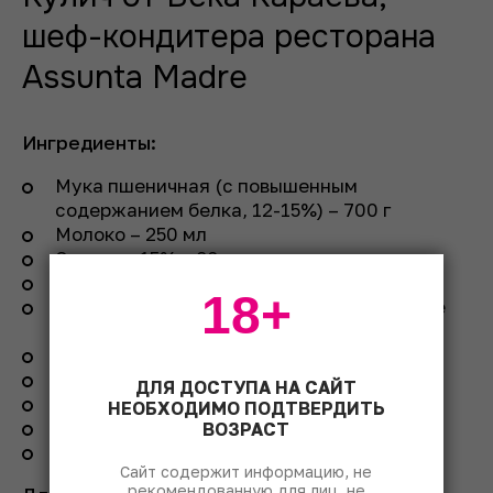
шеф-кондитера ресторана
Assunta Madre
Ингредиенты:
Мука пшеничная (с повышенным
содержанием белка, 12-15%) – 700 г
Молоко – 250 мл
Сметана 15% – 80 г
Сливочное масло (80,2%) – 120 г
18+
Дрожжи свежие сухие – 10 г (если берете
живые, то 25 г)
Соль – 4 г
Ванилин (порошок) – 1 г
ДЛЯ ДОСТУПА НА САЙТ
Яйца – 4 шт.
НЕОБХОДИМО ПОДТВЕРДИТЬ
Сахар – 150 г
ВОЗРАСТ
Изюм замоченный – 200 г
Сайт содержит информацию, не
рекомендованную для лиц, не