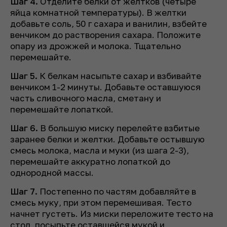
Шаг 4.
Отделите белки от желтков (четыре
яйца комнатной температуры). В желтки
добавьте соль, 50 г сахара и ванилин, взбейте
венчиком до растворения сахара. Положите
опару из дрожжей и молока. Тщательно
перемешайте.
Шаг 5.
К белкам насыпьте сахар и взбивайте
венчиком 1-2 минуты. Добавьте оставшуюся
часть сливочного масла, сметану и
перемешайте лопаткой.
Шаг 6.
В большую миску перелейте взбитые
заранее белки и желтки. Добавьте остывшую
смесь молока, масла и муки (из шага 2-3),
перемешайте аккуратно лопаткой до
однородной массы.
Шаг 7.
Постепенно по частям добавляйте в
смесь муку, при этом перемешивая. Тесто
начнет густеть. Из миски переложите тесто на
стол, посыпьте оставшейся мукой и