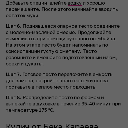
Добавьте специи, влейте
водку
и хорошо
перемешайте. После этого начинайте вводить
остаток муки.
Шаг 6.
Поднявшееся опарное тесто соедините
с молочно-масляной смесью. Продолжайте
вымешивать при помощи кухонного комбайна.
На этом этапе тесто будет напоминать по
консистенции густую сметану. Тесто
разомните и вмешайте подготовленный изюм,
орехи и цукаты.
Шаг 7.
Готовое тесто переложите в емкость
для замеса, накройте полотенцем и снова
поставьте в теплое место подходить.
Шаг 8.
Распределите тесто по формам и
выпекайте в духовке в течение 35-40 минут при
температуре 175 °C.
Кулич от Бека Караева,