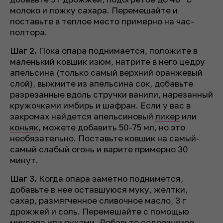
молоко и ложку сахара. Перемешайте и
поставьте в теплое место примерно на час-
полтора.
Шаг 2.
Пока опара поднимается, положите в
маленький ковшик изюм, натрите в него цедру
апельсина (только самый верхний оранжевый
слой), выжмите из апельсина сок, добавьте
разрезанные вдоль стручки ванили, нарезанный
кружочками имбирь и шафран. Если у вас в
закромах найдется апельсиновый
ликер
или
коньяк
, можете добавить 50-75 мл, но это
необязательно. Поставьте ковшик на самый-
самый слабый огонь и варите примерно 30
минут.
Шаг 3.
Когда опара заметно поднимется,
добавьте в нее оставшуюся муку, желтки,
сахар, размягченное сливочное масло, 3 г
дрожжей и соль. Перемешайте с помощью
миксера или руками. Добавьте содержимое