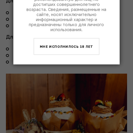
Для апельсиновых чипсов:
достигших совершеннолетнего
возраста. Сведения, размещенные на
Апельсин – 3 шт.
сайте, носят исключительно
Сахар – 200 г
информационный характер и
Вода – 100 мл
предназначены только для личного
использования.
Для итальянской меренги:
МНЕ ИСПОЛНИЛОСЬ 18 ЛЕТ
Яичный белок – 100 г
Сахар – 200 г
Вода – 100 мл