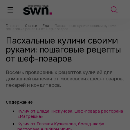
Главная
–
Статьи
–
Еда
–
Пасхальные куличи своими руками:
пошаговые рецепты от шеф-поваров
Пасхальные куличи своими
руками: пошаговые рецепты
от шеф-поваров
Восемь проверенных рецептов куличей для
домашней выпечки от московских шеф-поваров,
пекарей и кондитеров.
Содержание
Кулич от Влада Пискунова, шеф-повара ресторана
«Матрешка»
Кулич от Евгения Кузнецова, бренд-шефа
ресторана #СибирьСибирь