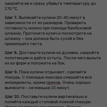
закройте ее и сразу убавьте температуру до
170 °C.
Шаг 7.
Выпекайте куличи 20-40 минут в
зависимости от их размеров. Проверить
готовность можно при помощи бамбуковой
шпажки. Проткните кулич и посмотрите на
шпажку – она должна быть сухой и без
прилипшего теста.
Шаг 8.
Достаньте куличи из духовки, накройте
полотенцем и дайте остыть. После чего выньте
их из форм и положите на бок.
Шаг 9.
Пока куличи отдыхают, сделайте
глазурь. С помощью миксера смешайте все
ингредиенты, кроме
орехов
. Очень хорошо
вымесите – не меньше 10 минут.
Шаг 10.
Поставьте куличи вертикально и
полейте каждый столовой ложкой глазури.
Украсьте толчеными орехами. Глазурь