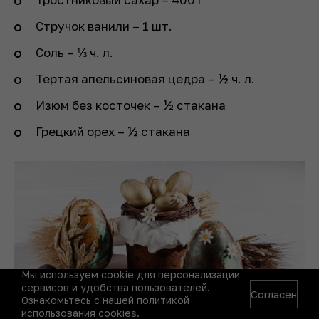
Стручок ванили – 1 шт.
Соль – ⅓ ч. л.
Тертая апельсиновая цедра – ½ ч. л.
Изюм без косточек – ½ стакана
Грецкий орех – ½ стакана
Мы используем cookie для персонализации
сервисов и удобства пользователей.
Согласен
Ознакомьтесь с нашей
политикой
использования cookies
.