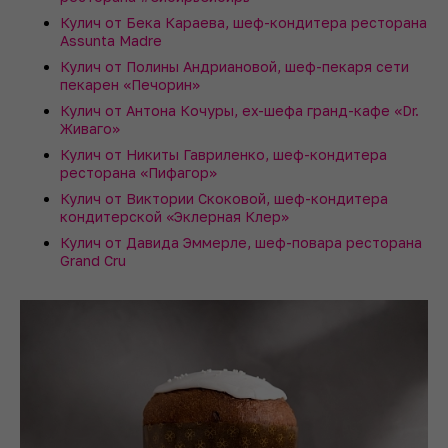
Кулич от Бека Караева, шеф-кондитера ресторана
Assunta Madre
Кулич от Полины Андриановой, шеф-пекаря сети
пекарен «Печорин»
Кулич от Антона Кочуры, ex-шефа гранд-кафе «Dr.
Живаго»
Кулич от Никиты Гавриленко, шеф-кондитера
ресторана «Пифагор»
Кулич от Виктории Скоковой, шеф-кондитера
кондитерской «Эклерная Клер»
Кулич от Давида Эммерле, шеф-повара ресторана
Grand Cru