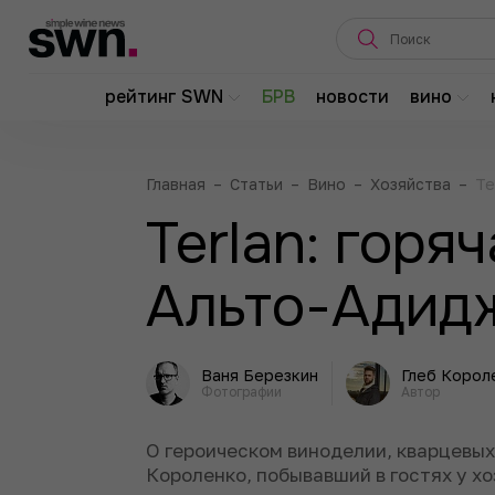
рейтинг SWN
БРВ
новости
вино
Главная
–
Статьи
–
Вино
–
Хозяйства
–
Te
Terlan: горяч
Альто-Адид
Ваня Березкин
Глеб Корол
Фотографии
Автор
О героическом виноделии, кварцевых
Короленко, побывавший в гостях у хо