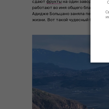
сдаю­т
фрукты
на один завод, скидыв
работают во имя общего блага. Между
С
Адидже Больцано заняла первое мест
и
жизни. Вот такой чудесный бленд д