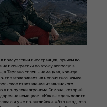
 в присутствии иностранцев, причем во
е нет конкретики по этому вопросу: в
, в Терлано сплошь немецкая, кое-где
то-то заговаривает на непонятном языке,
ирольское ответвление итальянского.
аю я по-русски агронома Симона, который
адарем на немецком. «Как вы здесь ходите
олжаю я уже по-английски. «Это не ад, это