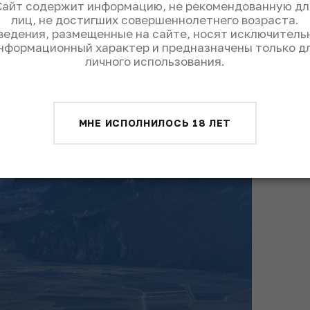
ают плоды своей работы в один котел и
Сайт содержит информацию, не рекомендованную дл
лиц, не достигших совершеннолетнего возраста.
 прочим, в 2012 году столица Альто-
ведения, размещенные на сайте, носят исключитель
о в рейтинге городов Италии по качеству
нформационный характер и предназначены только д
емократии и социализма.
личного использования.
МНЕ ИСПОЛНИЛОСЬ 18 ЛЕТ