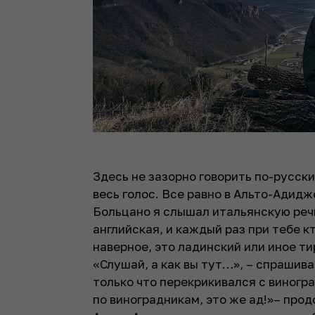
Здесь не зазорно говорить по-русски
весь голос. Все равно в Альто-Адидж
Больцано я слышал итальянскую речь
английская, и каждый раз при тебе к
наверное, это ладинский или иное т
«Слушай, а как вы тут…», – спрашив
только что перекрикивался с виногр
по виноградникам, это же ад!»– прод