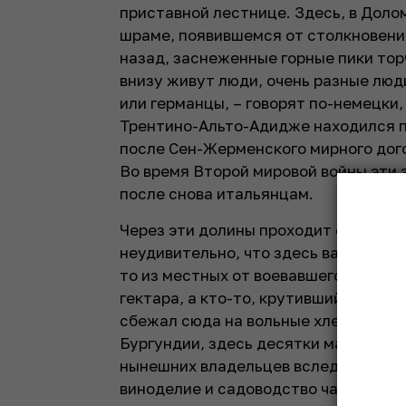
приставной лестнице. Здесь, в Доло
шраме, появившемся от столкновени
назад, заснеженные горные пики тор
внизу живут люди, очень разные люд
или германцы, – говорят по-немецки
Трентино-Альто-Адидже находился по
после Сен-Жерменского мирного дого
Во время Второй мировой войны эти 
после снова итальянцам.
Через эти долины проходит один из 
неудивительно, что здесь варится кр
то из местных от воевавшего здесь 
гектара, а кто-то, крутивший в А­вс
сбежал сюда на вольные хлеба и куп
Бургундии, здесь десятки маленьких
нынешних владельцев вследствие се
виноделие и садоводство чаще всего