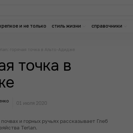
крепкое и не только
стиль жизни
справочники
rlan: горячая точка в Альто-Адидже
ая точка в
же
енко
01 июля 2020
 почвах и горных ручьях рассказывает Глеб
зяйства Terlan.