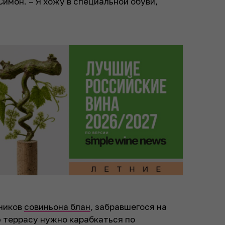
имон. – Я хожу в специальной обуви,
дников
совиньона блан
, забравшегося на
ю террасу нужно карабкаться по