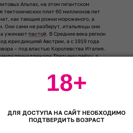
митовых Альпах, на этом гигантском
я тектонических плит 60 миллионов лет
чат, как т­ающие рожки мороженого, а
и. Они сами не разберут, итальянцы они
, а ужинают
пастой
. В Средние века регион
д юрисдикцией Австрии, а с 1919 года
вора – под властью К­оролевства Италия.
земли принадлежали Третьему рейху, а
18+
важнейших путей через Альпы, поэтому
епкий коктейль из культур и языков. Кому-
деда достался участок виноградника в три
трии роман с бабушкой Шварценеггера,
ил домик с яблоневым садом. Как в
ДЛЯ ДОСТУПА НА САЙТ НЕОБХОДИМО
 виноградничков, оказавшихся в руках
ПОДТВЕРДИТЬ ВОЗРАСТ
мейных перипетий. Вот почему местное
 с­уществуют по схеме кооператива: все