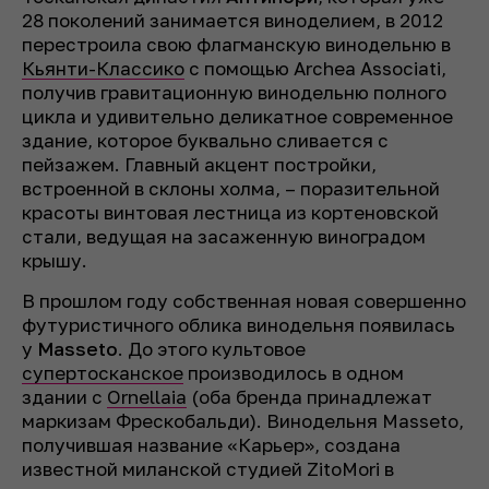
28 поколений занимается виноделием, в 2012
перестроила свою флагманскую винодельню в
Кьянти-Классико
с помощью Archea Associati,
получив гравитационную винодельню полного
цикла и удивительно деликатное современное
здание, которое буквально сливается с
пейзажем. Главный акцент постройки,
встроенной в склоны холма, – поразительной
красоты винтовая лестница из кортеновской
стали, ведущая на засаженную виноградом
крышу.
В прошлом году собственная новая совершенно
футуристичного облика винодельня появилась
у
Masseto
. До этого культовое
супертосканское
производилось в одном
здании с
Ornellaia
(оба бренда принадлежат
маркизам Фрескобальди). Винодельня Masseto,
получившая название «Карьер», создана
известной миланской студией ZitoMori в