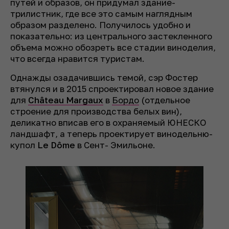
путей и образов, он придумал здание-
трилистник, где все это самым наглядным
образом разделено. Получилось удобно и
показательно: из центрального застекленного
объема можно обозреть все стадии виноделия,
что всегда нравится туристам.
Однажды озадачившись темой, сэр Фостер
втянулся и в 2015 спроектировал новое здание
для
Château Margaux
в
Бордо
(отдельное
строение для производства белых вин),
деликатно вписав его в охраняемый ЮНЕСКО
ландшафт, а теперь проектирует винодельню-
купол
Le Dôme
в Сент- Эмильоне.