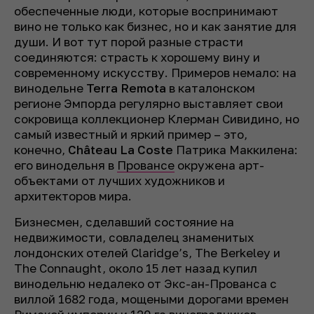
обеспеченные люди, которые воспринимают
вино не только как бизнес, но и как занятие для
души. И вот тут порой разные страсти
соединяются: страсть к хорошему вину и
современному искусству. Примеров немало: на
винодельне
Terra Remota
в каталонском
регионе Эмпорда регулярно выставляет свои
сокровища коллекционер Клерман Сивидино, но
самый известный и яркий пример – это,
конечно,
Château La Coste
Патрика Маккилена:
его винодельня в
Провансе
окружена арт-
объектами от лучших художников и
архитекторов мира.
Бизнесмен, сделавший состояние на
недвижимости, совладелец знаменитых
лондонских отелей Claridge’s, The Berkeley и
The Connaught, около 15 лет назад купил
винодельню недалеко от Экс-ан-Прованса с
виллой 1682 года, мощеными дорогами времен