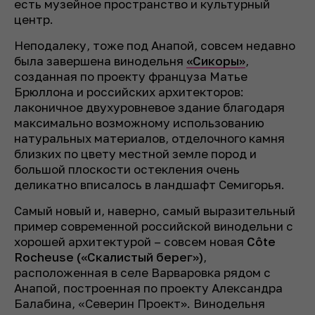
есть музейное пространство и культурный
центр.
Неподалеку, тоже под Анапой, совсем недавно
была завершена винодельня
«Сикоры»
,
созданная по проекту француза Матье
Брюллона и российских архитекторов:
лаконичное двухуровневое здание благодаря
максимально возможному использованию
натуральных материалов, отделочного камня
близких по цвету местной земле пород и
большой плоскости остекления очень
деликатно вписалось в ландшафт Семигорья.
Самый новый и, наверно, самый выразительный
пример современной российской винодельни с
хорошей архитектурой – совсем новая
Côte
Rocheuse («Скалистый берег»)
,
расположенная в селе Варваровка рядом с
Анапой, построенная по проекту Александра
Балабина, «Северин Проект». Винодельня