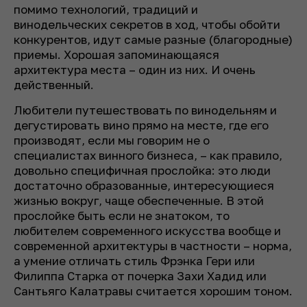
помимо технологий, традиций и
винодельческих секретов в ход, чтобы обойти
конкурентов, идут самые разные (благородные)
приемы. Хорошая запоминающаяся
архитектура места – один из них. И очень
действенный.
Любители путешествовать по винодельням и
дегустировать вино прямо на месте, где его
производят, если мы говорим не о
специалистах винного бизнеса, – как правило,
довольно специфичная прослойка: это люди
достаточно образованные, интересующиеся
жизнью вокруг, чаще обеспеченные. В этой
прослойке быть если не знатоком, то
любителем современного искусства вообще и
современной архитектуры в частности – норма,
а умение отличать стиль Фрэнка Гери или
Филиппа Старка от почерка Захи Хадид или
Сантьяго Калатравы считается хорошим тоном.