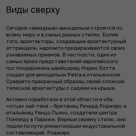
Виды сверху
Сегодня «звездные» винодельни строятся по
всему миру и в самых разных стилях. Более
того, архитекторы, создающие архитектурный
аттракцион, нарочито придерживаются своих
узнаваемых приемов. В частности, один из
самых ярких представителей европейского
постмодернизма швейцарец Марио Ботта
создал для винодельни
Petra
в итальянском
Суверето прекрасный образец своей сложной
телесной архитектуры с садами на крыше.
Активно поработали в этой области и оба
«отца» хай-тека – британец Ричард Роджерс и
итальянец Ренцо Пьяно, создатели центра
Помпиду в Париже. Верные своему стилю, они
пошли по пути романтизации индустриальной
составляющей. Роджерс