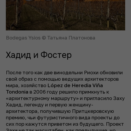
Bodegas Ysios © Татьяна Платонова
Хадид и Фостер
После того как две винодельни Риохи обновили
свой образ с помощью ведущих архитекторов
мира, хозяйство
López de Heredia Viña
Tondonia
в 2006 году решило примкнуть к
«архитектурному маршруту» и пригласило Заху
Хадид, легенду и первую женщину-
архитектора, получившую Притцкеровскую
премию, чьи футуристичного вида проекты до
сих пор кажутся приветом из будущего. Проект
Захи не так масштабен, как предыдущие, но