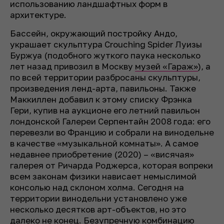
использованию ландшафтных форм в
архитектуре.
Бассейн, окружающий постройку Андо,
украшает скульптура Crouching Spider Луизы
Буржуа (подобного жуткого паука несколько
лет назад привозил в Москву
музей «Гараж»
), а
по всей территории разбросаны скульптуры,
произведения ленд-арта, павильоны. Также
Маккиллен добавил к этому списку Фрэнка
Гери, купив на аукционе его летний павильон
лондонской Галереи Серпентайн 2008 года: его
перевезли во Францию и собрали на винодельне
в качестве «музыкальной комнаты». А самое
недавнее приобретение (2020) – «висячая»
галерея от Ричарда Роджерса, которая вопреки
всем законам физики нависает немыслимой
консолью над склоном холма. Сегодня на
территории винодельни установлено уже
несколько десятков арт-объектов, но это
далеко не конец. Безупречную комбинацию