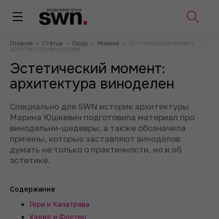
Главная
–
Статьи
–
Люди
–
Мнения
–
Эстетический момент:
архитектура виноделен
Эстетический момент:
архитектура виноделен
Специально для SWN историк архитектуры
Марина Юшкевич подготовила материал про
винодельни-шедевры, а также обозначила
причины, которые заставляют виноделов
думать не только о практичности, но и об
эстетике.
Содержание
Гери и Калатрава
Хадид и Фостер