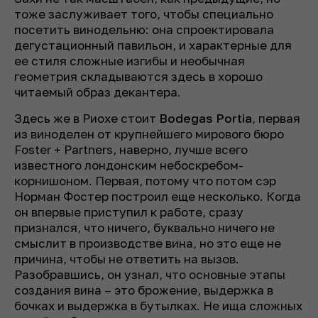
тоже заслуживает того, чтобы специально
посетить винодельню: она спроектировала
дегустационный павильон, и характерные для
ее стиля сложные изгибы и необычная
геометрия складываются здесь в хорошо
читаемый образ декантера.
Здесь же в Риохе стоит
Bodegas Portia
, первая
из виноделен от крупнейшего мирового бюро
Foster + Partners, наверно, лучше всего
известного лондонским небоскребом-
корнишоном. Первая, потому что потом сэр
Норман Фостер построил еще несколько. Когда
он впервые приступил к работе, сразу
признался, что ничего, буквально ничего не
смыслит в производстве вина, но это еще не
причина, чтобы не ответить на вызов.
Разобравшись, он узнал, что основные этапы
создания вина – это брожение, выдержка в
бочках и выдержка в бутылках. Не ища сложных