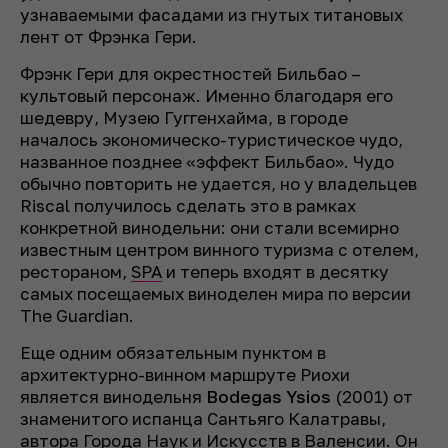
узнаваемыми фасадами из гнутых титановых
лент от Фрэнка Гери.
Фрэнк Гери для окрестностей Бильбао –
культовый персонаж. Именно благодаря его
шедевру, Музею Гуггенхайма, в городе
началось экономическо-туристическое чудо,
названное позднее «эффект Бильбао». Чудо
обычно повторить не удается, но у владельцев
Riscal получилось сделать это в рамках
конкретной винодельни: они стали всемирно
известным центром винного туризма c отелем,
рестораном,
SPA
и теперь входят в десятку
самых посещаемых виноделен мира по версии
The Guardian.
Еще одним обязательным пунктом в
архитектурно-винном маршруте Риохи
является винодельня
Bodegas Ysios
(2001) от
знаменитого испанца Сантьяго Калатравы,
автора Города Наук и Искусств в Валенсии. Он