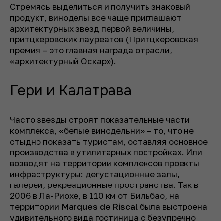
Стремясь выделиться и получить знаковый
продукт, виноделы все чаще приглашают
архитектурных звезд первой величины,
притцкеровских лауреатов (
Притцкеровская
премия – это главная награда отрасли,
«архитектурный Оскар»
).
Гери и Калатрава
Часто звезды строят показательные части
комплекса, «белые винодельни» – то, что не
стыдно показать туристам, оставляя основное
производства в утилитарных постройках. Или
возводят на территории комплексов проекты
инфраструктуры: дегустационные залы,
галереи, рекреационные пространства. Так в
2006 в Ла-Риохе, в 110 км от Бильбао, на
территории
Marques de Riscal
была выстроена
удивительного вида гостиница с безупречно