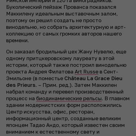
Римской империи и 120 га виноградников.
Буколический пейзаж Прованса показался
Маккилену идеальным выставочным залом,
поэтому он решил создать не просто
винодельню, но собрать архитектурную и арт-
коллекцию от самых громких авторов нашего
времени.
Он заказал бродильный цех Жану Нувелю, еще
одному притцкеровскому лауреату в этой
истории, который также построил винодельню
проекта Андрея Филатова
Art Russe
в Сент-
Эмильоне (
в поместье
Château La Grace Dieu
des Prieurs
.
–
Прим. ред.
). Затем Маккилен
набрал команду и перевел производственный
процесс на
биодинамические рельсы
. В главном
здании модернистских форм расположились
Центр искусства, офис, ресторан,
информационный центр, созданные великим
японцем Тадао Андо, который известен своим
вниманием к естественному свету и