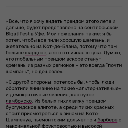
«Все, что я хочу видеть трендом этого лета и
дальше, будет представлено на сентябрьском
BigatiFest в Уфе. Мои пожелания такие: я бы
хотел, чтобы все пили хорошую шампань, и
желательно из Кот-де-Блана, потому что там
больше
шардоне
, а это отличная штука. Думаю,
что глобальным трендом вскоре станут
креманы из разных регионов – это всегда "почти
шампань", но дешевле».
«С другой стороны, хотелось бы, чтобы люди
обратили внимание на такие «альтернативные»
и демократичные явления, как сухое
ламбруско
. Из белых тихих вижу трендом
бургундское
алиготе
, а среди тихих красных
стоит присмотреться к винам из Кото-
Шампенуа, пьемонтским дольчетто и
барбере
с
максимальной фруктовостью и высокой