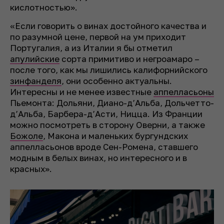
кислотностью».
«Если говорить о винах достойного качества и
по разумной цене, первой на ум приходит
Португалия, а из Италии я бы отметил
апулийские
сорта примитиво и негроамаро –
после того, как мы лишились калифорнийского
зинфанделя
, они особенно актуальны.
Интересны и не менее известные
аппелласьоны
Пьемонта: Дольяни, Диано-д’Альба, Дольчетто-
д’Альба, Барбера-д’Асти, Ницца. Из Франции
можно посмотреть в сторону Оверни, а также
Божоле
, Макона и маленьких бургундских
аппелласьонов вроде Сен-Ромена, ставшего
модным в белых винах, но интересного и в
красных».