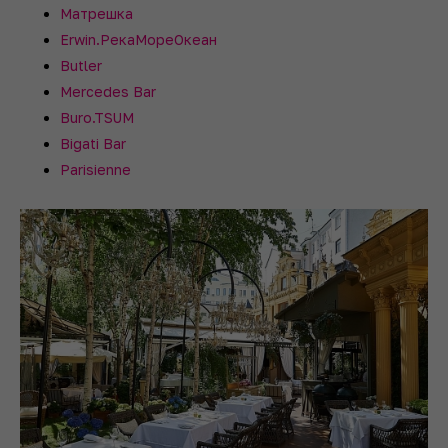
Матрешка
Erwin.РекаМореОкеан
Butler
Mercedes Bar
Buro.TSUM
Bigati Bar
Parisienne