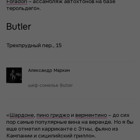
Foradori
– ассамбляж автохтонов на базе
терольдего».
Butler
Трехпрудный пер., 15
Александр Маркин
шеф-сомелье Butler
«
Шардоне
,
пино гриджо
и
верментино
– до сих
пор самые популярные вина на веранде. Но я бы
еще отметил карриканте с Этны, фьяно из
Кампании и сицилийский грилло».