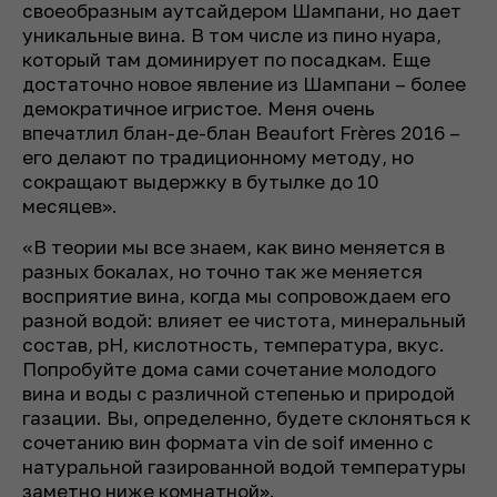
своеобразным аутсайдером Шампани, но дает
уникальные вина. В том числе из пино нуара,
который там доминирует по посадкам. Еще
достаточно новое явление из Шампани – более
демократичное игристое. Меня очень
впечатлил блан-де-блан Beaufort Frères 2016 –
его делают по традиционному методу, но
сокращают выдержку в бутылке до 10
месяцев».
«В теории мы все знаем, как вино меняется в
разных бокалах, но точно так же меняется
восприятие вина, когда мы сопровождаем его
разной водой: влияет ее чистота, минеральный
состав, pH, кислотность, температура, вкус.
Попробуйте дома сами сочетание молодого
вина и воды с различной степенью и природой
газации. Вы, определенно, будете склоняться к
сочетанию вин формата vin de soif именно с
натуральной газированной водой температуры
заметно ниже комнатной».