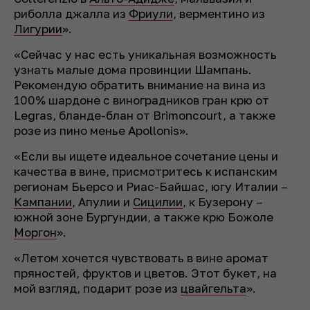
риболла джалла из
Фриули
, верментино из
Лигурии
».
«Сейчас у нас есть уникальная возможность
узнать малые дома провинции Шампань.
Рекомендую обратить внимание на вина из
100% шардоне с виноградников гран крю от
Legras, бланде-блан от Brimoncourt, а также
розе из пино менье Apollonis».
«Если вы ищете идеальное сочетание цены и
качества в вине, присмотритесь к испанским
регионам Бьерсо и Риас-Байшас, югу Италии –
Кампании
, Апулии и
Сицилии
, к Бузерону –
южной зоне Бургундии, а также крю Божоле
Моргон
».
«Летом хочется чувствовать в вине аромат
пряностей, фруктов и цветов. Этот букет, на
мой взгляд, подарит розе из
цвайгельта
».