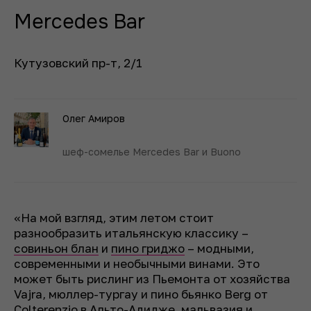
Mercedes Bar
Кутузовский пр-т, 2/1
Олег Амиров
шеф-сомелье Mercedes Bar и Buono
«На мой взгляд, этим летом стоит
разнообразить итальянскую классику –
совиньон блан
и
пино гриджо
– модными,
современными и необычными винами. Это
может быть рислинг из Пьемонта от хозяйства
Vajra, мюллер-тургау и пино бьянко Berg от
Colterenzio в
Альто-Адидже
, мальвазия и