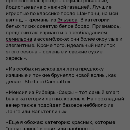
просекко коль фондо – нефильтрованные,
йодистые вина с нежной газацией. Лучшие
игристые по классике после Шампани, на мой
взгляд, – креманы из
Эльзаса
. В категории
белых тихих советую белое бордо. Признаюсь,
предпочитаю варианты с преобладанием
семильона
в ассамбляже: они более округлые и
элегантные. Кроме того, идеальный напиток
этого сезона – соленые и свежие сухие
хересы
».
«Из особых изысков для лета предложу
изящные и тонкие брунелло новой волны, как
делает Stella di Campalto».
«Менсия из Рибейры-Сакры – тот самый smart
buy в категории летних красных. На прохладный
вечер также подойдет базовое
неббиоло
из
Ланге или Вальтеллины».
«Еще я обожаю категорию красных, которые
"спрятались" в розе, или наоборот –