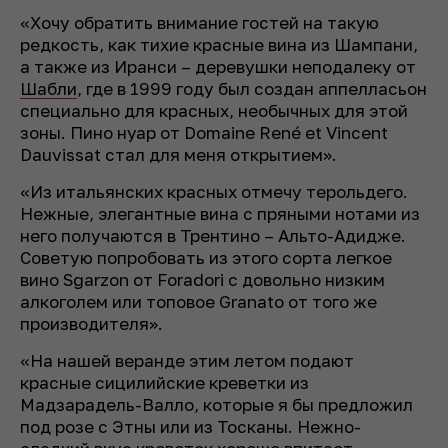
«Хочу обратить внимание гостей на такую
редкость, как тихие красные вина из Шампани,
а также из Иранси – деревушки неподалеку от
Шабли
, где в 1999 году был создан аппелласьон
специально для красных, необычных для этой
зоны. Пино нуар от Domaine René et Vincent
Dauvissat стал для меня открытием».
«Из итальянских красных отмечу терольдего.
Нежные, элегантные вина с пряными нотами из
него получаются в Трентино – Альто-Адидже.
Советую попробовать из этого сорта легкое
вино Sgarzon от Foradori с довольно низким
алкоголем или топовое Granato от того же
производителя».
«На нашей веранде этим летом подают
красные сицилийские креветки из
Мадзарадель-Валло, которые я бы предложил
под розе с Этны или из Тосканы. Нежно-