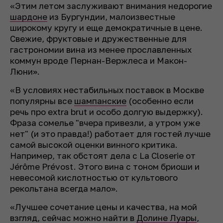
«Этим летом заслуживают внимания недорогие
шардоне
из Бургундии, малоизвестные
широкому кругу и еще демократичные в цене.
Свежие, фруктовые и дружественные для
гастрономии вина из менее прославленных
коммун вроде Пернан-Вержлеса и Макон-
Люни».
«В условиях нестабильных поставок в Москве
популярны все
шампанские
(особенно если
речь про extra brut и особо долгую выдержку).
Фраза сомелье "вчера привезли, а утром уже
нет" (и это правда!) работает для гостей лучше
самой высокой оценки винного критика.
Например, так обстоят дела с La Closerie от
Jérôme Prévost. Этого вина с тоном бриоши и
невесомой кислотностью от культового
рекольтана всегда мало».
«Лучшее сочетание цены и качества, на мой
взгляд, сейчас можно найти в
Долине Луары
,