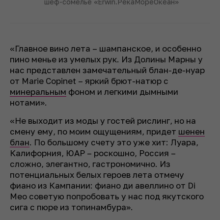
шеф-сомелье «Erwin.РекаМореОкеан»
«Главное вино лета – шампанское, и особенно
пино менье из умелых рук. Из Долины Марны у
нас представлен замечательный блан-де-нуар
от Marie Copinet – яркий брют-натюр с
минеральным
фоном и легкими дымными
нотами».
«Не выходит из моды у гостей рислинг, но на
смену ему, по моим ощущениям, придет
шенен
блан
. По большому счету это уже хит: Луара,
Калифорния, ЮАР – роскошно, Россия –
сложно, элегантно, гастрономично. Из
потенциальных белых героев лета отмечу
фиано из Кампании: фиано ди авеллино от Di
Meo советую попробовать у нас под якутского
сига с пюре из топинамбура».