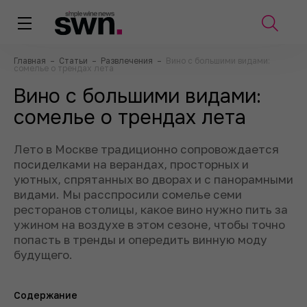
Главная
–
Статьи
–
Развлечения
–
Вино с большими видами:
сомелье о трендах лета
Вино с большими видами:
сомелье о трендах лета
Лето в Москве традиционно сопровождается
посиделками на верандах, просторных и
уютных, спрятанных во дворах и с панорамными
видами. Мы расспросили сомелье семи
ресторанов столицы, какое вино нужно пить за
ужином на воздухе в этом сезоне, чтобы точно
попасть в тренды и опередить винную моду
будущего.
Содержание