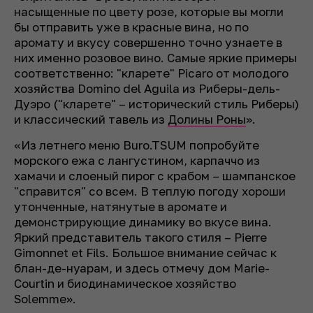
насыщенные по цвету розе, которые вы могли
бы отправить уже в красные вина, но по
аромату и вкусу совершенно точно узнаете в
них именно розовое вино. Самые яркие примеры
соответственно: "кларете" Picaro от молодого
хозяйства Domino del Aguila из Риберы-дель-
Дуэро ("кларете" – исторический стиль Риберы)
и классический тавель из
Долины Роны
».
«Из летнего меню Buro.TSUM попробуйте
морского ежа с лангустином, карпаччо из
хамачи и слоеный пирог с крабом – шампанское
"справится" со всем. В теплую погоду хороши
утонченные, натянутые в аромате и
демонстрирующие динамику во вкусе вина.
Яркий представитель такого стиля – Pierre
Gimonnet et Fils. Большое внимание сейчас к
блан-де-нуарам, и здесь отмечу дом Marie-
Courtin и биодинамическое хозяйство
Solemme».