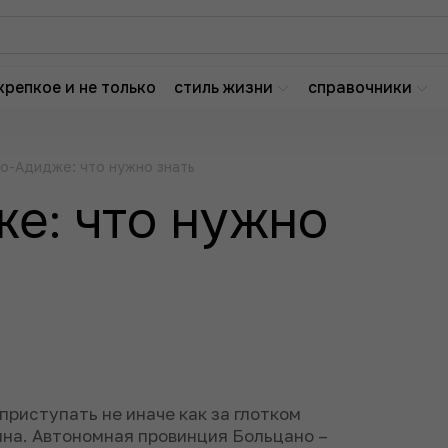
крепкое и не только
стиль жизни
справочники
то-Адидже: что нужно знать
е: что нужно
приступать не иначе как за глотком
ина. Автономная провинция Больцано –