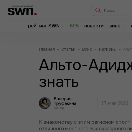
рейтинг SWN
БРВ
новости
вино
Главная
–
Статьи
–
Вино
–
Регионы
–
Аль
Альто-Адидж
знать
Валерия
17 мая 2022
Труфакина
Автор
К знакомству с этим регионом стоит 
отличного местного высокогорного в