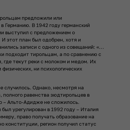
ирольцам предложили или
 в Германию. В 1942 году германский
ии выступил с предложением о
И этот план был одобрен, хотя и
анились записи с одного из совещаний: «…
ки подходит тирольцам, а по сравнению с
, где текут реки с молоком и медом. Их
и физических, ни психологических
не случилось. Однако, несмотря на
а, полного равенства зюдтирольцев в
о – Альто-Адидже не сложилось.
был урегулирован в 1992 году – Италия
имеру, право получать образование на
но конституции, регион получил статус