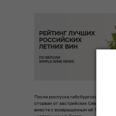
После роспуска габсбургской Австро
оторван от австрийских Северного и
вместе с возвращенным ей Тренто. О