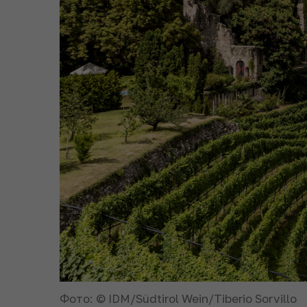
Фото: © IDM/Südtirol Wein/Tiberio Sorvillo