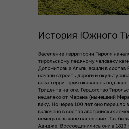
История Южного Ти
Заселение территории Тироля начало
тирольскому ледяному человеку каме
Доломитовые Альпы вошли в состав Ри
начали строить дороги и окультурив
века территория оказалась под влас
Тридента на юге. Герцогство Тирольс
недалеко от Мерана (нынешний Меран
веку. Но через 100 лет оно перешло 
включено в состав австрийских земе
немецкоязычное население. Так был
Адидже. Воссоединились они в 1813 