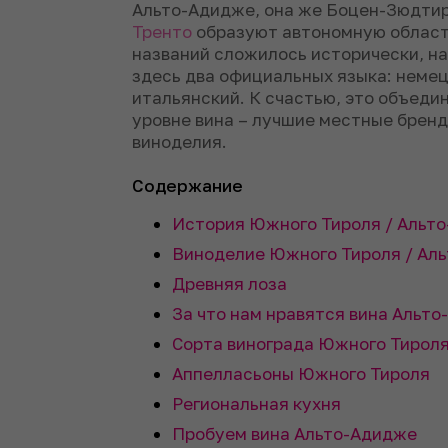
Альто-Адидже, она же Боцен-Зюдтир
Тренто
образуют автономную область
названий сложилось исторически, на
здесь два официальных языка: немец
итальянский. К счастью, это объеди
уровне вина – лучшие местные бренд
виноделия.
Содержание
История Южного Тироля / Альт
Виноделие Южного Тироля / Ал
Древняя лоза
За что нам нравятся вина Альт
Сорта винограда Южного Тирол
Аппелласьоны Южного Тироля
Региональная кухня
Пробуем вина Альто-Адидже