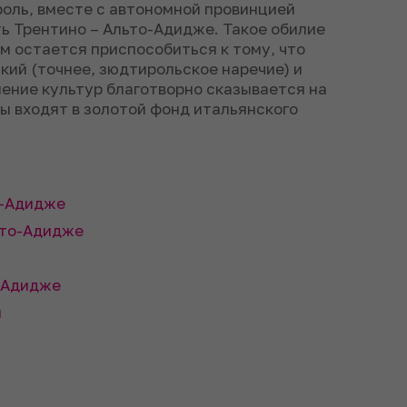
оль, вместе с автономной провинцией
 Трентино – Альто-Адидже. Такое обилие
м остается приспособиться к тому, что
кий (точнее, зюдтирольское наречие) и
нение культур благотворно сказывается на
ы входят в золотой фонд итальянского
о-Адидже
ьто-Адидже
о-Адидже
я