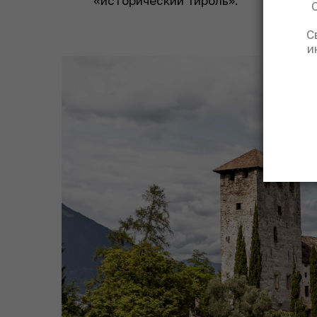
«исторический Тироль».
С
и