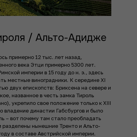
роля / Альто-Адидже
сь примерно 12 тыс. лет назад,
нного века Этци примерно 5300 лет.
мской империи в 15 году до н. э., здесь
ать местные виноградники. К середине XI
тью двух епископств: Бриксена на севере и
кое, названное в честь замка Тироль
о), укрепило свое положение только к XIII
во владение династии Габсбургов и было
ль – вот почему там стало преобладать
и разделены нынешние Тренто и Альто-
году в составе Австрийской империи.