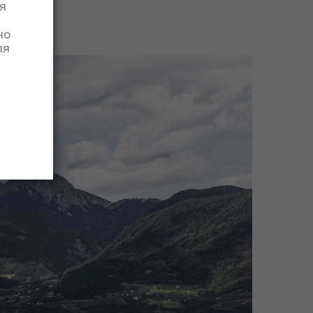
я
но
ля