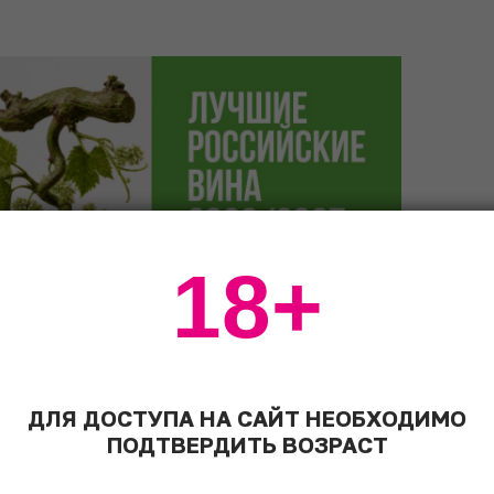
18+
-Венгрии в 1919 году Южный Тироль был
ДЛЯ ДОСТУПА НА САЙТ НЕОБХОДИМО
 Восточного Тиролей и отошел Италии –
ПОДТВЕРДИТЬ ВОЗРАСТ
бе провинции так и остались склеенными в