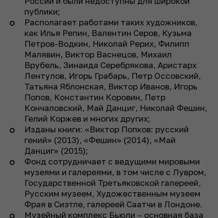
России и были недоступны для широкой
публики;
Располагает работами таких художников,
как Илья Репин, Валентин Серов, Кузьма
Петров-Водкин, Николай Рерих, Филипп
Малявин, Виктор Васнецов, Михаил
Врубель, Зинаида Серебрякова, Аристарх
Лентулов, Игорь Грабарь, Петр Оссовский,
Татьяна Яблонская, Виктор Иванов, Игорь
Попов, Константин Коровин, Петр
Кончаловский, Май Данциг, Николай Фешин,
Гелий Коржев и многих других;
Изданы книги: «Виктор Попков: русский
гений» (2013), «Фешин» (2014), «Май
Данциг» (2015);
Фонд сотрудничает с ведущими мировыми
музеями и галереями, в том числе с Лувром,
Государственной Третьяковской галереей,
Русским музеем, Художественным музеем
Фрая в Сиэтле, галереей Саатчи в Лондоне.
Музейный комплекс Бьюли – основная база