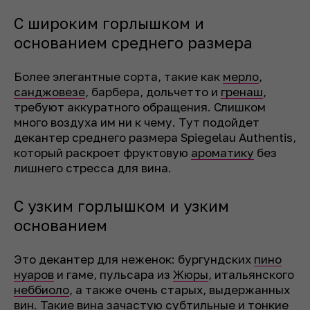
С широким горлышком и
основанием среднего размера
Более элегантные сорта, такие как
мерло
,
санджовезе
, барбера, дольчетто и
гренаш
,
требуют аккуратного обращения. Слишком
много воздуха им ни к чему. Тут подойдет
декантер среднего размера Spiegelau Authentis,
который раскроет фруктовую
ароматику
без
лишнего стресса для вина.
С узким горлышком и узким
основанием
Это декантер для неженок: бургундских
пино
нуаров
и гаме, пульсара из
Жюры
, итальянского
неббиоло
, а также очень старых, выдержанных
вин. Такие вина зачастую субтильные и тонкие