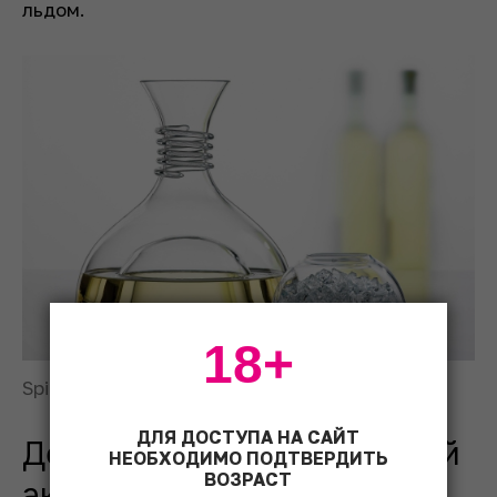
льдом.
18+
Spiegelau Red & White. Фото: © Spiegelau
ДЛЯ ДОСТУПА НА САЙТ
Декантер как дизайнерский
НЕОБХОДИМО ПОДТВЕРДИТЬ
ВОЗРАСТ
аксессуар