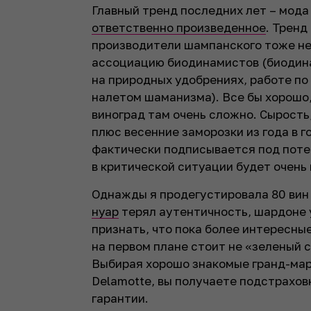
Главный тренд последних лет – мода
ответственно произведенное
. Тренд
производители шампанского тоже не 
ассоциацию биодинамистов (биодина
на природных удобрениях, работе по
налетом шаманизма). Все бы хорошо,
виноград там очень сложно. Сырость,
плюс весенние заморозки из года в г
фактически подписывается под потер
в критической ситуации будет очень
Однажды я продегустировала 80 вин
нуар
терял аутентичность, шардоне 
признать, что пока более интересны
на первом плане стоит не «зеленый 
Выбирая хорошо знакомые гранд-марк
Delamotte, вы получаете подстрахо
гарантии.