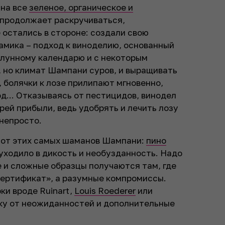
 на все
зеленое, органическое и
 продолжает раскручиваться,
остались в стороне: создали свою
мика – подход к виноделию, основанный
 лунному календарю и с некоторым
 но климат Шампани суров, и выращивать
 болячки к лозе прилипают мгновенно,
од... Отказываясь от пестицидов, винодел
ей прибыли, ведь удобрять и лечить лозу
 непросто.
 от этих самых шаманов Шампани:
пино
уходило в дикость и необузданность. Надо
е и сложные образцы получаются там, где
сертификат», а разумные компромиссы.
и вроде Ruinart,
Louis Roederer
или
вку от неожиданностей и дополнительные