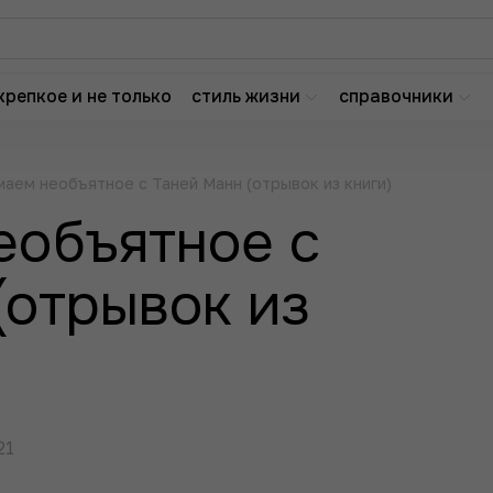
крепкое и не только
стиль жизни
справочники
аем необъятное с Таней Манн (отрывок из книги)
еобъятное с
(отрывок из
21