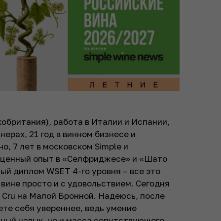
кобритания), работа в Италии и Испании,
ерах, 21 год в винном бизнесе и
о, 7 лет в московском Simple и
есценный опыт в «Селфриджесе» и «Шато
й диплом WSET 4-го уровня – все это
 вине просто и с удовольствием. Сегодня
 Сru на Малой Бронной. Надеюсь, после
ете себя увереннее, ведь умение
зный навык, но и масса сопутствующего