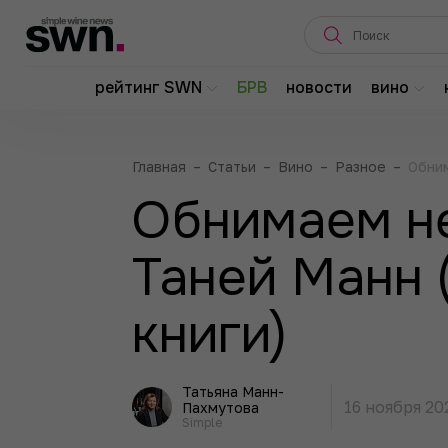
рейтинг SWN
БРВ
новости
вино
Главная
–
Статьи
–
Вино
–
Разное
–
Обним
Обнимаем н
Таней Манн 
книги)
Татьяна Манн-
16 ноября 20
Пахмутова
Simple