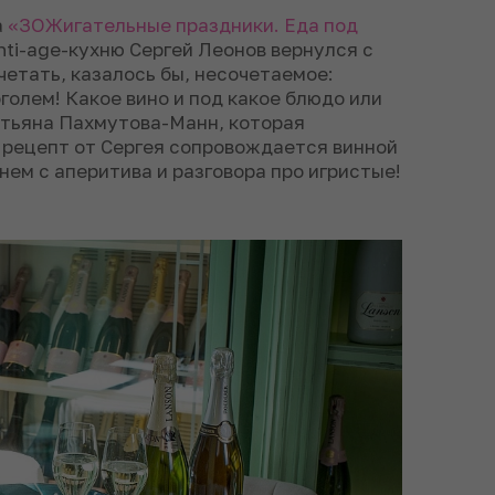
а
«ЗОЖигательные праздники. Еда под
anti-age-кухню Сергей Леонов вернулся с
четать, казалось бы, несочетаемое:
голем! Какое вино и под какое блюдо или
атьяна Пахмутова-Манн, которая
 рецепт от Сергея сопровождается винной
нем с аперитива и разговора про игристые!