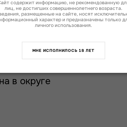
Сайт содержит информацию, не рекомендованную дл
ются от контакта с кислородом. Мои
лиц, не достигших совершеннолетнего возраста.
ылке: вы можете вернуться к открытому
ведения, размещенные на сайте, носят исключитель
екрасной форме.
нформационный характер и предназначены только д
личного использования.
лаем
14 вин: базовый ассамбляж с молодых
дельных виноградников. У нас простой
рцель – одно вино. Неправда, что луарские
лке. Я привез с собой на Simple Expo кюве
МНЕ ИСПОЛНИЛОСЬ 18 ЛЕТ
ме.
на в округе