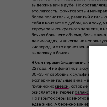
выдержка вин в дубе. Но составляющ
это легкость, фруктовость и минерал
более полнотелый, развитый стиль
к
себя в контакте с дубом, но я хочу, 
терруара и конкретного парцеля, а н
бочках большого объема, белые вина 
демимюидах, и никогда не использую
кислород, и это единственная причин
выдержку в бочках.
Я был первым биодинамистом в Со
22 года. Я не фанатик и аккуратно и
30–35 мг свободных сульфитов, а в к
экспериментальные вина – выдержан
грузинских
квеври
, которые вкопаны 
окисляется и теряет
баланс
, фрукто
Но избыток серы во многих винах – э
едва живо. А бережно винифицирован