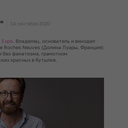
ов
14 сентября 2020
e Expo
. Владелец, основатель и винодел
 de Roches Neuves (Долина Луары, Франция)
е без фанатизма, грамотном
ских красных в бутылке.