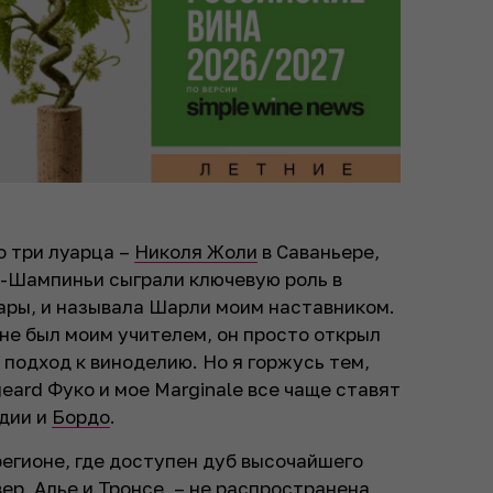
то три луарца –
Николя Жоли
в Саваньере,
-Шампиньи сыграли ключевую роль в
ары, и называла Шарли моим наставником.
не был моим учителем, он просто открыл
 подход к виноделию. Но я горжусь тем,
geard Фуко и мое Marginale все чаще ставят
ндии и
Бордо
.
 регионе, где доступен дуб высочайшего
вер, Алье и Тронсе, – не распространена