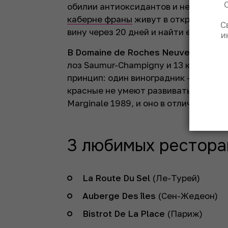
обилии антиоксидантов и не разруша
каберне франы
живут в открытой бут
С
вину через 20 дней и найти его в пр
и
В Domaine de Roches Neuves мы де
лоз Saumur-Champigny и 13 кюве с от
принцип: один виноградник – один па
красные не умеют развиваться в буты
Marginale 1989, и оно в отличной фор
3 любимых рестора
La Route Du Sel
(Ле-Турей)
Auberge Des îles
(Сен-Жедеон)
Bistrot De La Place
(Париж)