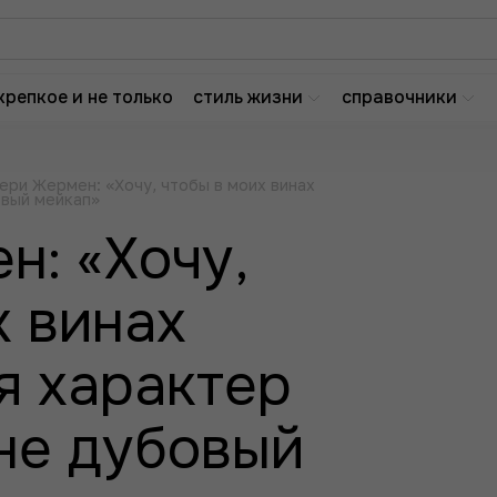
крепкое и не только
стиль жизни
справочники
ери Жермен: «Хочу, чтобы в моих винах
овый мейкап»
н: «Хочу,
х винах
я характер
 не дубовый