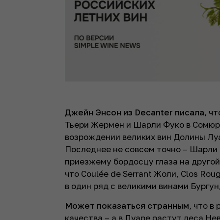
Джейн Энсон из Decanter писала
, ч
Тьери Жермен и Шарли Фуко в Сомюр
возрождении великих вин Долины Лу
Последнее не совсем точно – Шарли 
приезжему бордосцу глаза на другой
что Coulée de Serrant Жоли, Clos Rou
в один ряд с великими винами Бургу
Может показаться странным
, что в
качества – а в Луаре растут леса Не