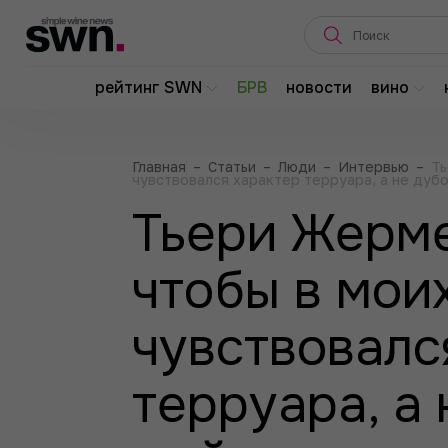
рейтинг SWN
БРВ
новости
вино
Главная
–
Статьи
–
Люди
–
Интервью
–
Ть
чувствовался характер терруара, а не дуб
Тьери Жерме
чтобы в мои
чувствовалс
терруара, а