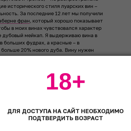
ие исторического стиля луарских вин –
ьность. За последние 12 лет мы получили
аберне фран
, который хорошо показывает
чтобы в моих винах чувствовался характер
е дубовый мейкап. Я выдерживаю вина в
в больших фудрах, а красные – в
 больше 20% нового дуба. Вину нужен
а, почему я отправляю свои вина на
18+
мюре
и работаю по принципам
биодинамики
спользую
серу
. В моих белых винах всего
расных 25–30. Без серы я делаю только
ные в солере и ферментированные в
на винодельне. Без серы вино легко
ДЛЯ ДОСТУПА НА САЙТ НЕОБХОДИМО
вость и цветочность, становится плоским.
ПОДТВЕРДИТЬ ВОЗРАСТ
то попытка спасти от умирания то, что
ные вина со здоровых лоз не нуждаются в