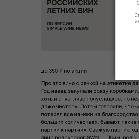
С
и
до 350 ₽ по акции
Про это вино с речкой на этикетке д
Год назад закупали сразу коробками
хоть и отчетливо полусладкое, но не
даже чистое». Потом говорили, что 
потерял все намеки на благородство 
больших количествах, бывают такие 
партии к партии». Свежую партию од
лица редакторов SWN. – Прим. ред.
).