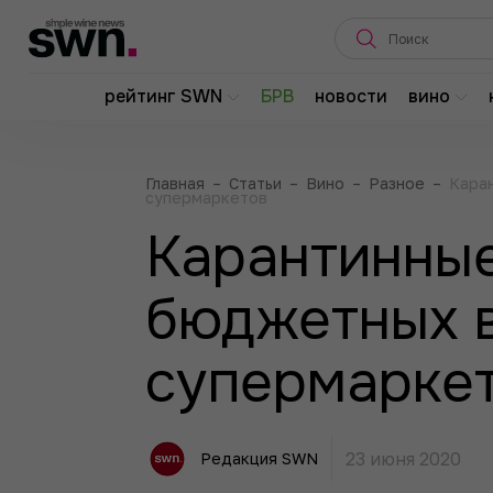
рейтинг SWN
БРВ
новости
вино
Главная
–
Статьи
–
Вино
–
Разное
–
Каран
супермаркетов
Карантинные
бюджетных в
супермарке
23 июня 2020
Редакция SWN