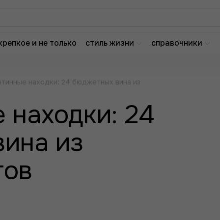
крепкое и не только
стиль жизни
справочники
тинные находки: 24 бюджетных вина из
 находки: 24
ина из
тов