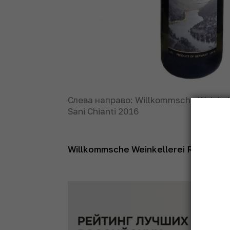
Слева направо: Willkommsche Weinkelle
Sani Chianti 2016
Willkommsche Weinkellerei Riesling 