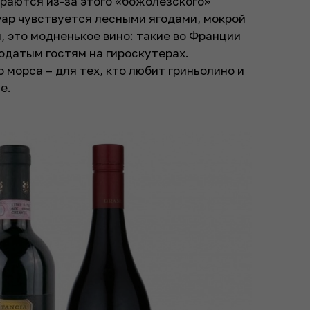
раются из-за этого «божолезского»
уар чувствуется лесными ягодами, мокрой
, это модненькое вино: такие во Франции
родатым гостям на гироскутерах.
 морса – для тех, кто любит гриньолино и
е.