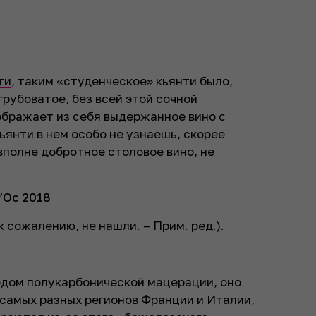
ти
, таким «студенческое» кьянти было,
грубоватое, без всей этой сочной
ображает из себя выдержанное вино с
янти в нем особо не узнаешь, скорее
 вполне добротное столовое вино, не
d’Oc 2018
к сожалению, не нашли. – Прим. ред.
).
одом полукарбонической мацерации, оно
самых разных регионов Франции и Италии,