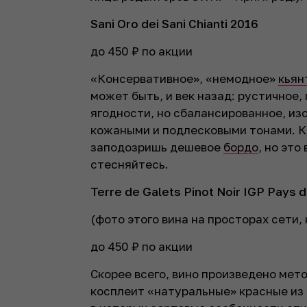
Sani Oro dei Sani Chianti 2016
до 450 ₽ по акции
«Консервативное», «немодное»
кьян
может быть, и век назад: рустичное, 
ягодности, но сбалансированное, из
кожаными и подлесковыми тонами. Кь
заподозришь дешевое
бордо
, но это
стесняйтесь.
Terre de Galets Pinot Noir IGP Pays 
(
фото этого вина на просторах сети, 
до 450 ₽ по акции
Скорее всего, вино произведено мет
косплеит «натуральные» красные из 