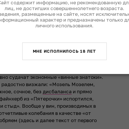
Сайт содержит информацию, не рекомендованную дл
лиц, не достигших совершеннолетнего возраста.
ведения, размещенные на сайте, носят исключитель
нформационный характер и предназначены только д
личного использования.
МНЕ ИСПОЛНИЛОСЬ 18 ЛЕТ
авно судачат экономные «винные знатоки».
, радостно визжали: «Мозель Мозелем,
жное, сочное, без
дисбаланса
и прямо
«файнхерб из «Пятерочки» испортился,
и стыд». Вообще у вин, производимых в
отчетливые колебания в качестве «от
обряем (
здесь и далее текст от первого