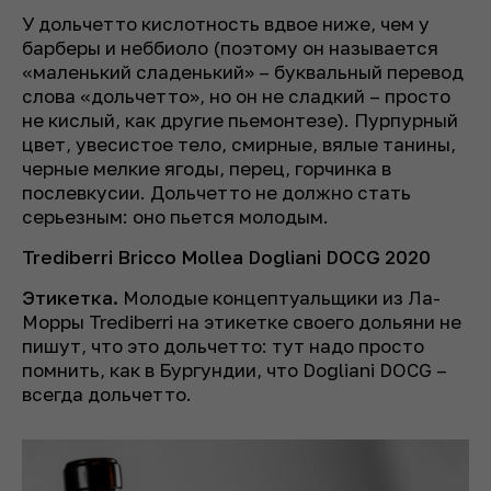
У дольчетто кислотность вдвое ниже, чем у
барберы и неббиоло (поэтому он называется
«маленький сладенький» – буквальный перевод
слова «дольчетто», но он не сладкий – просто
не кислый, как другие пьемонтезе). Пурпурный
цвет, увесистое тело, смирные, вялые танины,
черные мелкие ягоды, перец, горчинка в
послевкусии. Дольчетто не должно стать
серьезным: оно пьется молодым.
Trediberri Bricco Mollea Dogliani DOCG 2020
Этикетка.
Молодые концептуальщики из Ла-
Морры Trediberri на этикетке своего дольяни не
пишут, что это дольчетто: тут надо просто
помнить, как в Бургундии, что Dogliani DOCG –
всегда дольчетто.