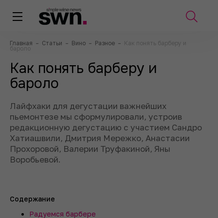
Главная
–
Статьи
–
Вино
–
Разное
–
Как понять барберу и
бароло
Как понять барберу и
бароло
Лайфхаки для дегустации важнейших
пьемонтезе мы сформулировали, устроив
редакционную дегустацию с участием Сандро
Хатиашвили, Дмитрия Мережко, Анастасии
Прохоровой, Валерии Труфакиной, Яны
Воробьевой.
Содержание
Радуемся барбере