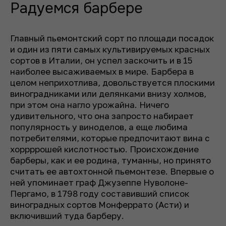
Радуемся барбере
Главный пьемонтский сорт по площади посадок
и один из пяти самых культивируемых красных
сортов в Италии, он успел заскочить и в 15
наиболее высаживаемых в мире. Барбера в
целом неприхотлива, довольствуется плоскими
виноградниками или делянками внизу холмов,
при этом она нагло урожайна. Ничего
удивительного, что она запросто набирает
популярность у виноделов, а еще любима
потребителями, которые предпочитают вина с
хоррррошей кислотностью. Происхождение
барберы, как и ее родина, туманны, но принято
считать ее автохтонной пьемонтезе. Впервые о
ней упоминает граф Джузеппе Нуволоне-
Пергамо, в 1798 году составивший список
виноградных сортов Монферрато (Асти) и
включивший туда барберу.