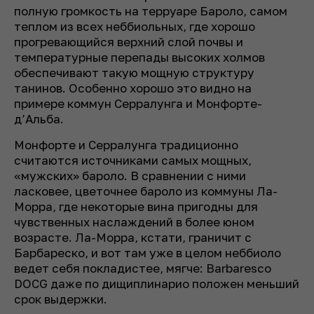
полную громкость на терруаре Бароло, самом
теплом из всех неббиольных, где хорошо
прогревающийся верхний слой почвы и
температурные перепады высоких холмов
обеспечивают такую мощную структуру
танинов. Особенно хорошо это видно на
примере коммун Серралунга и Монфорте-
д’Альба.
Монфорте и Серралунга традиционно
считаются источниками самых мощных,
«мужских» бароло. В сравнении с ними
ласковее, цветочнее бароло из коммуны Ла-
Морра, где некоторые вина пригодны для
чувственных наслаждений в более юном
возрасте. Ла-Морра, кстати, граничит с
Барбареско, и вот там уже в целом неббиоло
ведет себя покладистее, мягче: Barbaresco
DOCG даже по дищиплинарио положен меньший
срок выдержки.