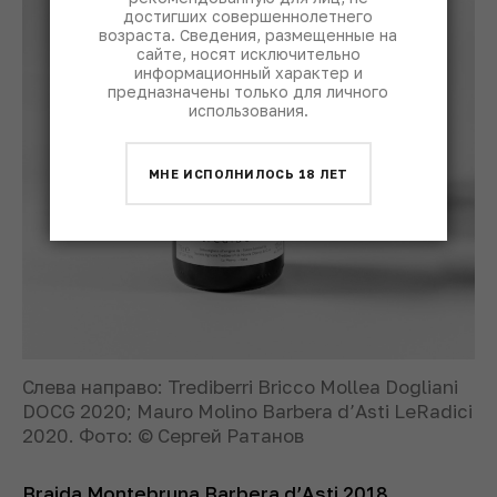
достигших совершеннолетнего
возраста. Сведения, размещенные на
сайте, носят исключительно
информационный характер и
предназначены только для личного
использования.
МНЕ ИСПОЛНИЛОСЬ 18 ЛЕТ
Слева направо: Trediberri Bricco Mollea Dogliani
DOCG 2020; Mauro Molino Barbera d’Asti LeRadici
2020. Фото: © Сергей Ратанов
Braida Montebruna Barbera d’Asti 2018