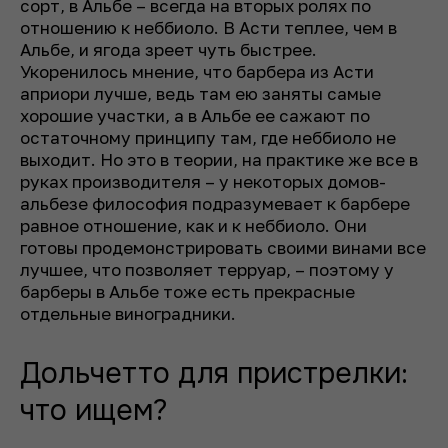
сорт, в Альбе – всегда на вторых ролях по
отношению к неббиоло. В Асти теплее, чем в
Альбе, и ягода зреет чуть быстрее.
Укоренилось мнение, что барбера из Асти
априори лучше, ведь там ею заняты самые
хорошие участки, а в Альбе ее сажают по
остаточному принципу там, где неббиоло не
выходит. Но это в теории, на практике же все в
руках производителя – у некоторых домов-
альбезе философия подразумевает к барбере
равное отношение, как и к неббиоло. Они
готовы продемонстрировать своими винами все
лучшее, что позволяет терруар, – поэтому у
барберы в Альбе тоже есть прекрасные
отдельные виноградники.
Дольчетто для пристрелки:
что ищем?