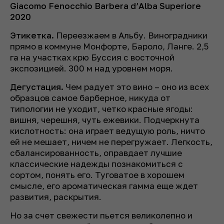
Giacomo Fenocchio Barbera d’Alba Superiore
2020
Этикетка.
Переезжаем в Альбу. Виноградники
прямо в коммуне Монфорте, Бароло, Ланге. 2,5
га на участках крю Буссия с восточной
экспозицией. 300 м над уровнем моря.
Дегустация.
Чем радует это вино – оно из всех
образцов самое барберное, никуда от
типологии не уходит, четко красные ягоды:
вишня, черешня, чуть ежевики. Подчеркнута
кислотность: она играет ведущую роль, ничто
ей не мешает, ничем не перегружает. Легкость,
сбалансированность, оправдает лучшие
классические надежды познакомиться с
сортом, понять его. Туговатое в хорошем
смысле, его ароматическая гамма еще ждет
развития, раскрытия.
Но за счет свежести пьется великолепно и