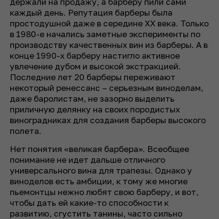
держали на продажу, а барберу пили сами
каждый день. Репутация барберы была
простодушной даже в середине XX века. Только
в 1980-е начались заметные эксперименты по
производству качественных вин из барберы. А в
конце 1990-х барберу настигло активное
увлечение дубом и высокой экстракцией.
Последние лет 20 барберы переживают
некоторый ренессанс – серьезным виноделам,
даже баролистам, не зазорно выделить
приличную делянку на своих породистых
виноградниках для создания барберы высокого
полета.
Нет понятия «великая барбера». Всеобщее
понимание не идет дальше отличного
универсального вина для трапезы. Однако у
виноделов есть амбиции, к тому же многие
пьемонтцы нежно любят свою барберу, и вот,
чтобы дать ей какие-то способности к
развитию, сгустить танины, часто сильно