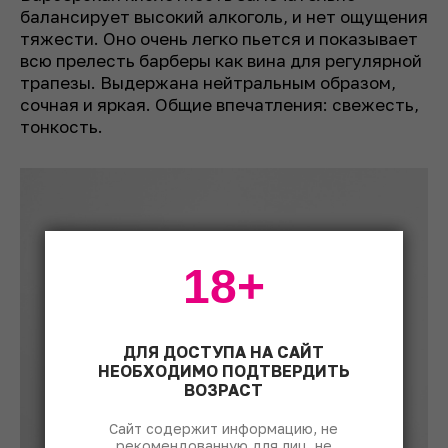
балансирует высокий алкоголь, и нет ощущения
тяжести. Оно очень легко пьется и показывает
всю прелесть барберы как вина для регулярной
трапезы. Выдержана нейтральным образом,
сочная и яркая. Общие впечатления: свежесть,
тонкость.
18+
ДЛЯ ДОСТУПА НА САЙТ
НЕОБХОДИМО ПОДТВЕРДИТЬ
ВОЗРАСТ
Сайт содержит информацию, не
рекомендованную для лиц, не