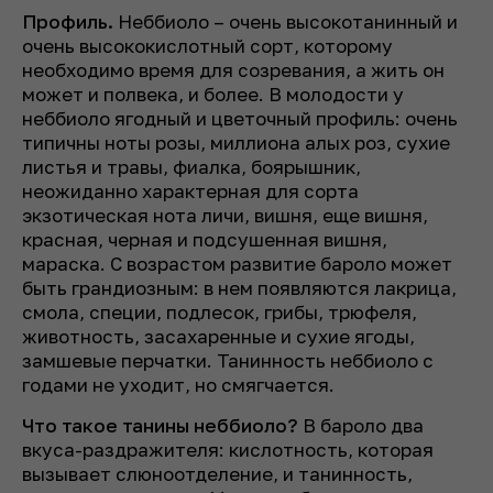
Профиль.
Неббиоло – очень высокотанинный и
очень высококислотный сорт, которому
необходимо время для созревания, а жить он
может и полвека, и более. В молодости у
неббиоло ягодный и цветочный профиль: очень
типичны ноты розы, миллиона алых роз, сухие
листья и травы, фиалка, боярышник,
неожиданно характерная для сорта
экзотическая нота личи, вишня, еще вишня,
красная, черная и подсушенная вишня,
мараска. С возрастом развитие бароло может
быть грандиозным: в нем появляются лакрица,
смола, специи, подлесок, грибы, трюфеля,
животность, засахаренные и сухие ягоды,
замшевые перчатки. Танинность неббиоло с
годами не уходит, но смягчается.
Что такое танины неббиоло?
В бароло два
вкуса-раздражителя: кислотность, которая
вызывает слюноотделение, и танинность,