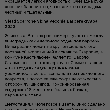
украшается легкой ягодностью. Очевидна рука
хороших баролистов, явно заметен стиль дома,
честный и тщательный.
Vietti Scarrone Vigna Vecchia Barbera d’Alba
2020
Этикетка.
Вот как раз пример – участок между
виноградниками неббиоло отдан под барберу.
Виноградник лежит на крутом склоне с юго-
восточной экспозицией в локалите Скарроне, в
коммуне Кастильоне-Фаллетто, Бароло.
Старые лозы, это подчеркнуто. Самые старшие
– 1918 года высадки. Крайне низкая
урожайность естественна для лоз преклонного
возраста, а потом ее еще сокращают жестким
отбором лучших ягод. Комбинированная
выдержка 18 месяцев в больших бочках,
барриках
и стали.
Дегустация.
Фиолетовое в цвете. Вино сделано
на очень высоком уровне. Низкий выход и