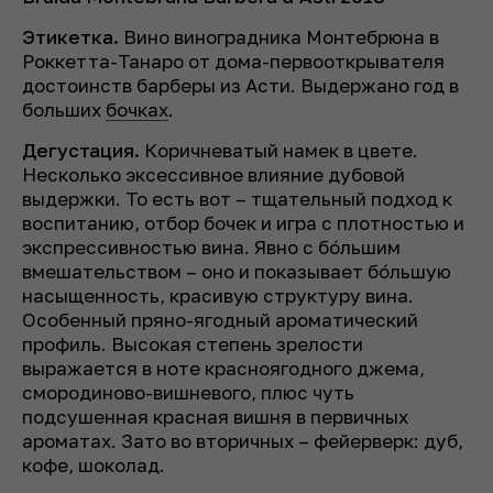
Этикетка.
Вино виноградника Монтебрюна в
Роккетта-Танаро от дома-первооткрывателя
достоинств барберы из Асти. Выдержано год в
больших
бочках
.
Дегустация.
Коричневатый намек в цвете.
Несколько эксессивное влияние дубовой
выдержки. То есть вот – тщательный подход к
воспитанию, отбор бочек и игра с плотностью и
экспрессивностью вина. Явно с бóльшим
вмешательством – оно и показывает бóльшую
насыщенность, красивую структуру вина.
Особенный пряно-ягодный ароматический
профиль. Высокая степень зрелости
выражается в ноте красноягодного джема,
смородиново-вишневого, плюс чуть
подсушенная красная вишня в первичных
ароматах. Зато во вторичных – фейерверк: дуб,
кофе, шоколад.