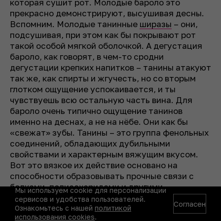
которая сушит рот. Молодые бароло это
прекрасно демонстрируют, высушивая десны.
Вспомним. Молодые танинные
ширазы
– они,
подсушивая, при этом как бы покрывают рот
такой особой мягкой оболочкой. А дегустация
бароло, как говорят, в чем-то сродни
дегустации крепких напитков – танины атакуют
так же, как спирты и жгучесть, но со вторым
глотком ощущение успокаивается, и ты
чувствуешь всю остальную часть вина. Для
бароло очень типично ощущение танинов
именно на деснах, а не на нёбе. Они как бы
«свежат» зубы. Танины – это группа фенольных
соединений, обладающих дубильными
свойствами и характерным вяжущим вкусом.
Вот это вязкое их действие основано на
способности образовывать прочные связи с
белками, полисахаридами и другими
Мы используем cookie для персонализации
биополимерами. У каждого сорта свой набор
сервисов и удобства пользователей.
Согласен
соединений, мы это видим даже по цвету,
Ознакомьтесь с нашей
политикой
использования cookies
.
поэтому и свойства танинов отличаются у,