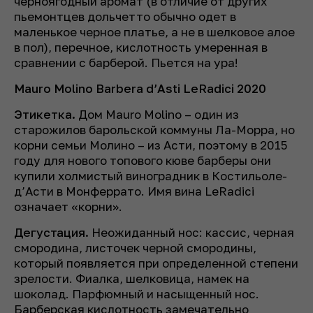
черноягодный аромат (в отличие от других
пьемонтцев дольчетто обычно одет в
маленькое черное платье, а не в шелковое алое
в пол), перечное, кислотность умеренная в
сравнении с барберой. Пьется на ура!
Mauro Molino Barbera d’Asti LeRadici 2020
Этикетка.
Дом Mauro Molino – один из
старожилов барольской коммуны Ла-Морра, но
корни семьи Молино – из Асти, поэтому в 2015
году для нового топового кюве барберы они
купили холмистый виноградник в Костильоле-
д’Асти в Монферрато. Имя вина LeRadici
означает «корни».
Дегустация.
Неожиданный нос: кассис, черная
смородина, листочек черной смородины,
который появляется при определенной степени
зрелости. Фиалка, шелковица, намек на
шоколад. Парфюмный и насыщенный нос.
Барберская кислотность замечательно