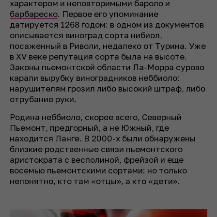
характером и неповторимыми
бароло и
барбареско
. Первое его упоминание
датируется 1268 годом: в одном из документов
описывается виноград сорта нибиол,
посаженный в Риволи, недалеко от Турина. Уже
в XV веке репутация сорта была на высоте.
Законы пьемонтской области Ла-Морра сурово
карали вырубку виноградников неббиоло:
нарушителям грозил либо высокий штраф, либо
отрубание руки.
Родина неббиоло, скорее всего, Северный
Пьемонт, предгорный, а не Южный, где
находится Ланге. В 2000-х были обнаружены
близкие родственные связи пьемонтского
аристократа с весполиной, фрейзой и еще
восемью пьемонтскими сортами: но только
непонятно, кто там «отцы», а кто «дети».