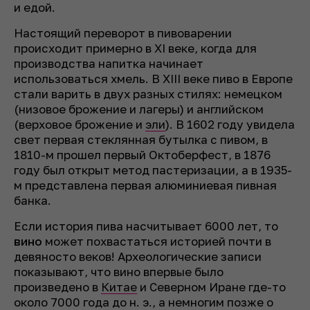
и едой.
Настоящий переворот в пивоварении
происходит примерно в XI веке, когда для
производства напитка начинает
использоваться хмель. В XIII веке пиво в Европе
стали варить в двух разных стилях: немецком
(низовое брожение и лагеры) и английском
(верховое брожение и
эли
). В 1602 году увидела
свет первая стеклянная бутылка с пивом, в
1810-м прошел первый Октоберфест, в 1876
году был открыт метод пастеризации, а в 1935-
м представлена первая алюминиевая пивная
банка.
Если история пива насчитывает 6000 лет, то
вино
может похвастаться историей почти в
девяносто веков! Археологические записи
показывают, что вино впервые было
произведено в
Китае
и Северном Иране где-то
около 7000 года до н. э., а немногим позже о