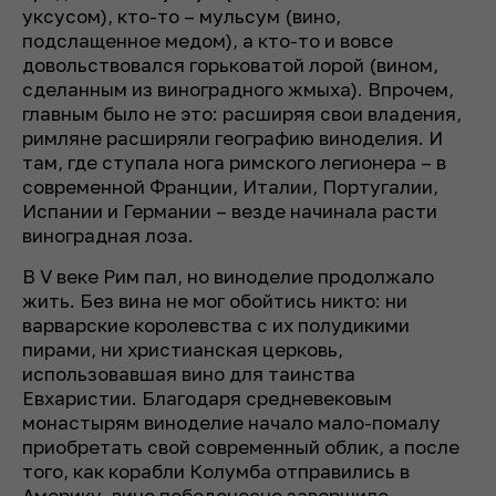
уксусом), кто-то – мульсум (вино,
подслащенное медом), а кто-то и вовсе
довольствовался горьковатой лорой (вином,
сделанным из виноградного жмыха). Впрочем,
главным было не это: расширяя свои владения,
римляне расширяли географию виноделия. И
там, где ступала нога римского легионера – в
современной Франции, Италии, Португалии,
Испании и Германии – везде начинала расти
виноградная лоза.
В V веке Рим пал, но виноделие продолжало
жить. Без вина не мог обойтись никто: ни
варварские королевства с их полудикими
пирами, ни христианская церковь,
использовавшая вино для таинства
Евхаристии. Благодаря средневековым
монастырям виноделие начало мало-помалу
приобретать свой современный облик, а после
того, как корабли Колумба отправились в
Америку, вино победоносно завершило