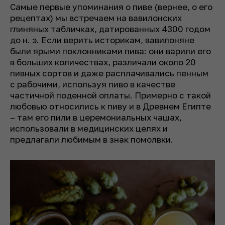
Самые первые упоминания о пиве (вернее, о его
рецептах) мы встречаем на вавилонских
глиняных табличках, датированных 4300 годом
до н. э. Если верить историкам, вавилоняне
были ярыми поклонниками пива: они варили его
в больших количествах, различали около 20
пивных сортов и даже расплачивались пенным
с рабочими, используя пиво в качестве
частичной поденной оплаты. Примерно с такой
любовью относились к пиву и в Древнем Египте
– там его пили в церемониальных чашах,
использовали в медицинских целях и
предлагали любимым в знак помолвки.