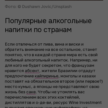
Фото: © Dushawn Jovic/Unsplash
Популярные алкогольные
напитки по странам
Если отвлечься от пива, вина и виски и
обратить внимание на все остальное, станет
понятно, что в каждой стране мира есть свой
любимый алкогольный напиток. Например, ни
для кого не будет секретом, что французам
нравится
абсент
, жители Бразилии отдадут
предпочтение
кайпиринье
, монголы и казахи
поставят на обязательное второе (или первое?)
место кумыс, а японцы не представляют свою
жизнь без
саке
. Чтобы не утомлять вас
перечислением всех этих коктейлей,
дистиллятов и о-де-ви, ресурс Wine Investment
выпустил
специальную инфографику
, на