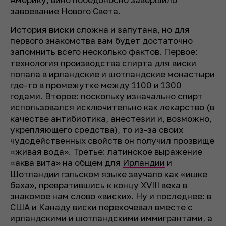
завоевание Нового Света.
История
виски
сложна и запутана, но для
первого знакомства вам будет достаточно
запомнить всего несколько фактов. Первое:
технология производства спирта для виски
попала в ирландские и шотландские монастыри
где-то в промежутке между 1100 и 1300
годами. Второе: поскольку изначально спирт
использовался исключительно как лекарство (в
качестве антибиотика, анестезии и, возможно,
укрепляющего средства), то из-за своих
чудодейственных свойств он получил прозвище
«живая вода». Третье: латинское выражение
«аква вита» на общем для
Ирландии
и
Шотландии
гэльском языке звучало как «ишке
баха», превратившись к концу XVIII века в
знакомое нам слово «виски». Ну и последнее: в
США и Канаду виски перекочевал вместе с
ирландскими и шотландскими иммигрантами, а