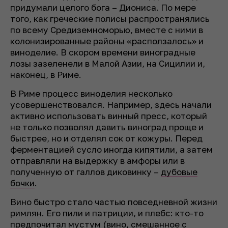
придумали целого бога – Диониса. По мере
того, как греческие полисы распространялись
по всему Средиземноморью, вместе с ними в
колонизированные районы «расползалось» и
виноделие. В скором времени виноградные
лозы зазеленели в Малой Азии, на Сицилии и,
наконец, в Риме.
В Риме процесс виноделия несколько
усовершенствовался. Например, здесь начали
активно использовать винный пресс, который
не только позволял давить виноград проще и
быстрее, но и отделял сок от кожуры. Перед
ферментацией сусло иногда кипятили, а затем
отправляли на выдержку в амфоры или в
полученную от галлов диковинку –
дубовые
бочки
.
Вино быстро стало частью повседневной жизни
римлян. Его пили и патриции, и плебс: кто-то
предпочитал мустум (вино, смешанное с