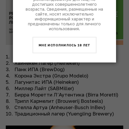
достигших совершеннолетнего
возраста. Сведения, размещенные на
сайте, носят исключительно
информационный характер и
предназначены только для личного
использования.
МНЕ ИСПОЛНИЛОСЬ 18 ЛЕТ
Гиннесс Драфт (Guinness)
Хайнекен Лагер (Heineken)
Панк ИПА (BrewDog)
Корона Экстра (Grupo Modelo)
Лагунитас ИПА (Heineken)
Миллер Лайт (SABMiller)
Бирра Моретти Л’Аутентика (Birra Moretti)
Трипл Кармелит (Brouwerij Bosteels)
Стелла Артуа (Anheuser-Busch InBev)
Традиционный лагер (Yuengling Brewery)