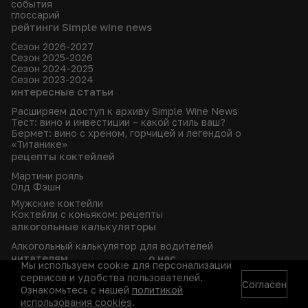
события
глоссарий
рейтинги Simple wine news
Сезон 2026-2027
Сезон 2025-2026
Сезон 2024-2025
Сезон 2023-2024
интересные статьи
Расширяем доступ к архиву Simple Wine News
Тест: вино и инвестиции – какой стиль ваш?
Бермет: вино с хреном, горчицей и легендой о
«Титанике»
рецепты коктейлей
Мартини рояль
Олд Фэшн
Мужские коктейли
Коктейли с коньяком: рецепты
алкогольные калькуляторы
Алкогольный калькулятор для водителей
читателям
о нас
Мы используем cookie для персонализации
сервисов и удобства пользователей.
Рассылка
Об издании
Согласен
Архив
Редакция
Ознакомьтесь с нашей
политикой
Fine & Rare Wine
Где найти SWN
использования cookies
.