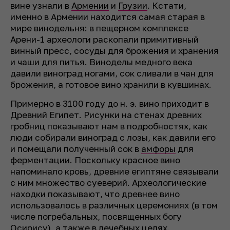
вине узнали в
Армении
и
Грузии
. Кстати,
именно в Армении находится самая старая в
мире винодельня: в пещерном комплексе
Арени-1 археологи раскопали примитивный
винный пресс, сосуды для брожения и хранения
и чаши для питья. Виноделы медного века
давили виноград ногами, сок сливали в чан для
брожения, а готовое вино хранили в кувшинах.
Примерно в 3100 году до н. э. вино приходит в
Древний Египет. Рисунки на стенах древних
гробниц показывают нам в подробностях, как
люди собирали виноград с лозы, как давили его
и помещали полученный сок в
амфоры
для
ферментации. Поскольку красное вино
напоминало кровь, древние египтяне связывали
с ним множество суеверий. Археологические
находки показывают, что древнее вино
использовалось в различных церемониях (в том
числе погребальных, посвященных богу
Осирису), а также в лечебных целях.