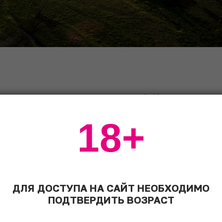
го, завезли параллельно с запада (с Кавказа или из
ременных Таджикистана, Узбекистана и Афганистана).
18+
итайских рукописях, относящихся к VI веку нашей
л, что пробовал здесь местное вино. Однако, чтобы
е должно быть оседлым, а многочисленные
 в Средние века, превратили большую часть
шедшего сюда ислама также не способствовали
была утрачена.
ДЛЯ ДОСТУПА НА САЙТ НЕОБХОДИМО
ПОДТВЕРДИТЬ ВОЗРАСТ
ена. Юго-восток Казахстана был признан
950-60-х годах здесь было высажено около 500