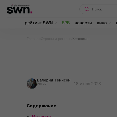
рейтинг SWN
БРВ
новости
вино
Главная
Страны и регионы
Казахстан
Валерия Тенисон
18 июля 2023
Автор
Содержание
История