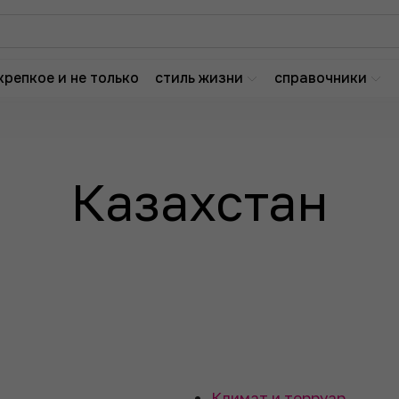
крепкое и не только
стиль жизни
справочники
Казахстан
Климат и терруар