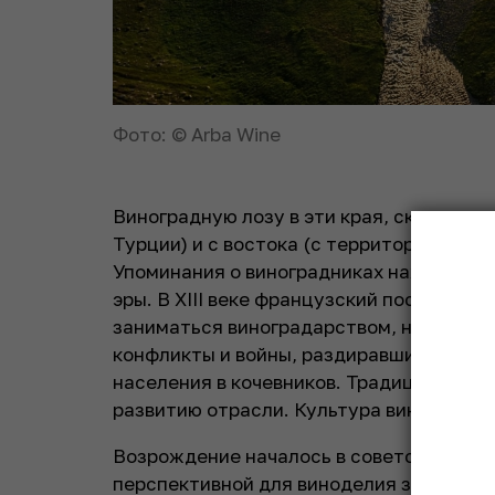
Фото: © Arba Wine
Виноградную лозу в эти края, скорее все
Турции) и с востока (с территорий сов
Упоминания о виноградниках находят в к
эры. В XIII веке французский посол писа
заниматься виноградарством, населени
конфликты и войны, раздиравшие регион
населения в кочевников. Традиции при
развитию отрасли. Культура виноделия 
Возрождение началось в советские врем
перспективной для виноделия зоной. В 1