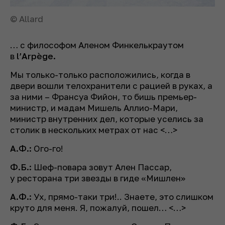
© Allard
… с философом Аленом Финкелькраутом
в
l’Arpège.
Мы только-только расположились, когда в
двери вошли телохранители с рацией в руках, а
за ними – Франсуа Фийон, то бишь премьер-
министр, и мадам Мишель Аллио-Мари,
министр внутренних дел, которые уселись за
столик в нескольких метрах от нас <…>
А.Ф.:
Ого-го!
Ф.Б.:
Шеф-повара зовут Ален Пассар,
у ресторана три звезды в гиде «Мишлен»
А.Ф.:
Ух, прямо-таки три!.. Знаете, это слишком
круто для меня. Я, пожалуй, пошел… <…>