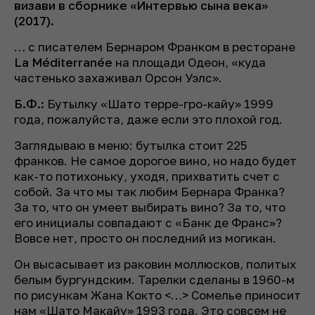
визави в сборнике «Интервью сына века»
(2017).
… с писателем Бернаром Франком в ресторане
La Méditerranée
на площади Одеон, «куда
частенько захаживал Орсон Уэлс».
Б.Ф.:
Бутылку «Шато терре-гро-кайу» 1999
года, пожалуйста, даже если это плохой год.
Заглядываю в меню: бутылка стоит 225
франков. Не самое дорогое вино, но надо будет
как-то потихоньку, уходя, прихватить счет с
собой. За что мы так любим Бернара Франка?
За то, что он умеет выбирать вино? За то, что
его инициалы совпадают с «Банк де Франс»?
Вовсе нет, просто он последний из могикан.
Он высасывает из раковин моллюсков, политых
белым бургундским. Тарелки сделаны в 1960-м
по рисункам Жана Кокто <…> Сомелье приносит
нам «Шато Макайу» 1993 года. Это совсем не