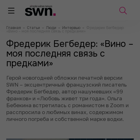
Главная
–
Статьи
–
Люди
–
Интервью
–
Фредерик Бегбедер:
«Вино – моя последняя связь с предками»
Фредерик Бегбедер: «Вино –
моя последняя связь с
предками»
Герой новогодней обложки печатной версии
SWN – эксцентричный французский писатель
Фредерик Бегбедер, автор нашумевших «99
франков» и «Любовь живет три года». Ольга
Бебекина встретилась с романистом в Zoom и
расспросила о любимых винах, содержимом
личного погреба и собственной марке водки.