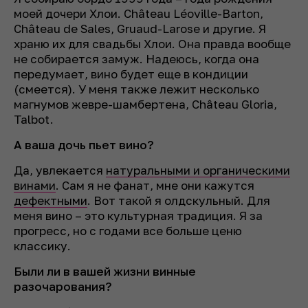
моей дочери Хлои. Château Léoville-Barton,
Château de Sales, Gruaud-Larose и другие. Я
храню их для свадьбы Хлои. Она правда вообще
не собирается замуж. Надеюсь, когда она
передумает, вино будет еще в кондиции
(смеется).
У меня также лежит несколько
магнумов жевре-шамбертена, Château Gloria,
Talbot.
А ваша дочь пьет вино?
Да, увлекается
натуральными и органическими
винами
. Сам я не фанат, мне они кажутся
дефектными
. Вот такой я олдскульный. Для
меня вино – это культурная традиция. Я за
прогресс, но с годами все больше ценю
классику.
Были ли в вашей жизни винные
разочарования?