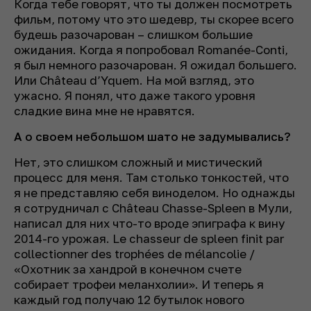
Когда тебе говорят, что ты должен посмотреть
фильм, потому что это шедевр, ты скорее всего
будешь разочарован – слишком большие
ожидания. Когда я попробовал Romanée-Conti,
я был немного разочарован. Я ожидал большего.
Или Château d’Yquem. На мой взгляд, это
ужасно. Я понял, что даже такого уровня
сладкие вина мне не нравятся.
А о своем небольшом шато не задумывались?
Нет, это слишком сложный и мистический
процесс для меня. Там столько тонкостей, что
я не представляю себя виноделом. Но однажды
я сотрудничал с Château Chasse-Spleen в Мули,
написал для них что-то вроде эпиграфа к вину
2014-го урожая. Le chasseur de spleen finit par
collectionner des trophées de mélancolie /
«Охотник за хандрой в конечном счете
собирает трофеи меланхолии». И теперь я
каждый год получаю 12 бутылок нового