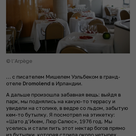
© l’Arpège
… с писателем Мишелем Уэльбеком в гранд-
отеле
Dromolend
в Ирландии.
А дальше произошла забавная вещь: выйдя в
парк, мы поднялись на какую-то террасу и
увидели на столике, в ведре со льдом, забытую
кем-то бутылку. Я посмотрел на этикетку:
«Шато д’Икем, Люр Салюс», 1976 год. Мы
уселись и стали пить этот нектар богов прямо
из бутылки, которая стоила около четырех