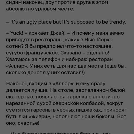
сидим наконец друг против друга в этом
абсолютно урловом месте.
– It’s an ugly place but it’s supposed to be trendy.
– Yuck! – крякает Джей. – И почему меня вечно
приводят в рестораны, каких в Нью-Йорке
сотни? Я бы предпочел что-то настоящее,
сугубо французское. Сказано – сделано!
Хватаюсь за телефон и набираю ресторан
«Аллар». У них есть для нас два места
(еще бы,
сколько денег я у них оставил!)
Наконец входим в «Аллар», и ему сразу
делается лучше. На столе, застеленном белой
скатертью, появляется тарелка с аппетитно
нарезанной сухой овернской колбасой, вокруг
суетятся гарсоны в черных пиджаках, приносят
бутылки «живри», наполняют наши бокалы. Вот
оно, счастье!
– Мне бургундское нравится больше, чем