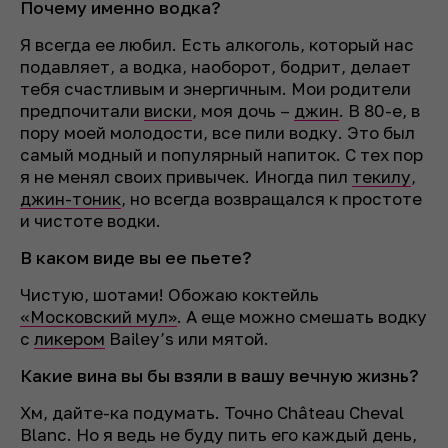
Почему именно водка?
Я всегда ее любил. Есть алкоголь, который нас
подавляет, а водка, наоборот, бодрит, делает
тебя счастливым и энергичным. Мои родители
предпочитали
виски
, моя дочь –
джин
. В 80-е, в
пору моей молодости, все пили водку. Это был
самый модный и популярный напиток. С тех пор
я не менял своих привычек. Иногда пил
текилу
,
джин-тоник
, но всегда возвращался к простоте
и чистоте водки.
В каком виде вы ее пьете?
Чистую, шотами! Обожаю коктейль
«Московский мул»
. А еще можно смешать водку
с
ликером
Bailey’s или мятой.
Какие вина вы бы взяли в вашу вечную жизнь?
Хм, дайте-ка подумать. Точно Château Cheval
Blanc. Но я ведь не буду пить его каждый день,