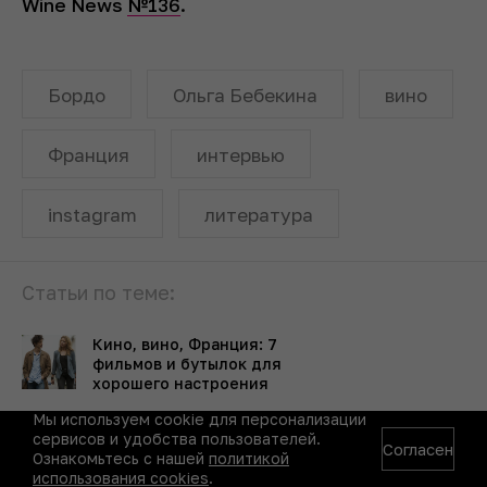
Wine News
№136
.
Бордо
Ольга Бебекина
вино
Франция
интервью
instagram
литература
Статьи по теме:
Кино, вино, Франция: 7
фильмов и бутылок для
хорошего настроения
Мы используем cookie для персонализации
Что пьют или мечтают
сервисов и удобства пользователей.
Согласен
выпить литературные
Ознакомьтесь с нашей
политикой
герои
использования cookies
.