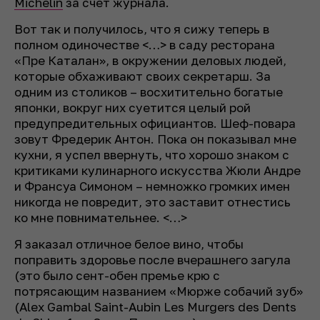
Michelin
за счет журнала.
Вот так и получилось, что я сижу теперь в
полном одиночестве <…> в саду ресторана
«Пре Каталан», в окружении деловых людей,
которые обхаживают своих секретарш. За
одним из столиков – восхитительно богатые
японки, вокруг них суетится целый рой
предупредительных официантов. Шеф-повара
зовут Фредерик Антон. Пока он показывал мне
кухни, я успел ввернуть, что хорошо знаком с
критиками кулинарного искусства Жюли Андре
и Франсуа Симоном – немножко громких имен
никогда не повредит, это заставит отнестись
ко мне повнимательнее. <…>
Я заказал отличное белое вино, чтобы
поправить здоровье после вчерашнего загула
(это было сент-обен премье крю с
потрясающим названием «Мюрже собачий зуб»
(
Alex Gambal Saint-Aubin Les Murgers des Dents