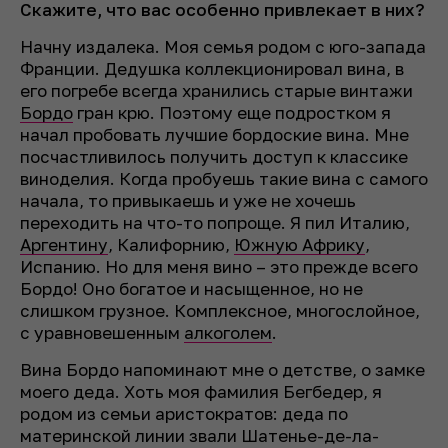
Скажите, что вас особенно привлекает в них?
Начну издалека. Моя семья родом с юго-запада
Франции. Дедушка коллекционировал вина, в
его погребе всегда хранились старые винтажи
Бордо
гран крю. Поэтому еще подростком я
начал пробовать лучшие бордоские вина. Мне
посчастливилось получить доступ к классике
виноделия. Когда пробуешь такие вина с самого
начала, то привыкаешь и уже не хочешь
переходить на что-то попроще. Я пил Италию,
Аргентину
, Калифорнию,
Южную Африку
,
Испанию. Но для меня вино – это прежде всего
Бордо! Оно богатое и насыщенное, но не
слишком грузное. Комплексное, многослойное,
с уравновешенным
алкоголем
.
Вина Бордо напоминают мне о детстве, о замке
моего деда. Хоть моя фамилия Бегбедер, я
родом из семьи аристократов: деда по
материнской линии звали Шатенье-де-ла-