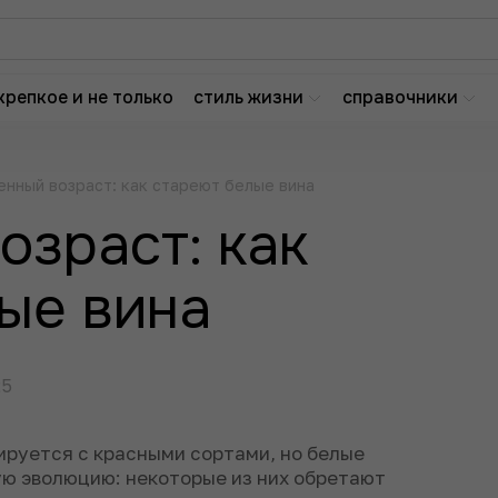
крепкое и не только
стиль жизни
справочники
енный возраст: как стареют белые вина
озраст: как
ые вина
25
руется с красными сортами, но белые
ую эволюцию: некоторые из них обретают