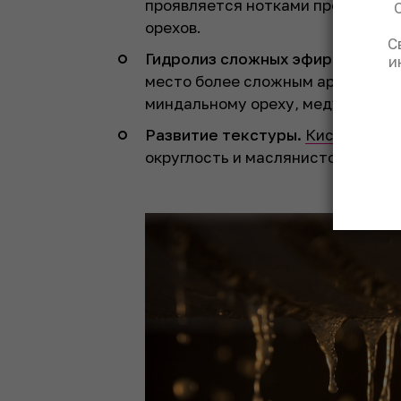
проявляется нотками прелого ябл
орехов.
С
Гидролиз сложных эфиров.
Фрукт
и
место более сложным ароматиче
миндальному ореху, меду, воску 
Развитие текстуры.
Кислотност
округлость и маслянистость, осо