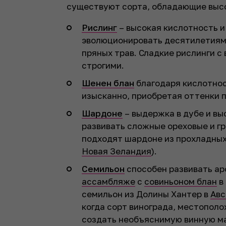
существуют сорта, обладающие выс
Рислинг
– высокая кислотность 
эволюционировать десятилетиями
пряных трав. Сладкие рислинги с
строгими.
Шенен блан
благодаря кислотнос
изысканно, приобретая оттенки п
Шардоне
– выдержка в дубе и в
развивать сложные ореховые и г
подходят шардоне из прохладных
Новая Зеландия
).
Семильон
способен развивать ар
ассамбляже
с
совиньоном блан
в
семильон из Долины Хантер в
Авс
когда сорт винограда, местопол
создать необъяснимую винную ма