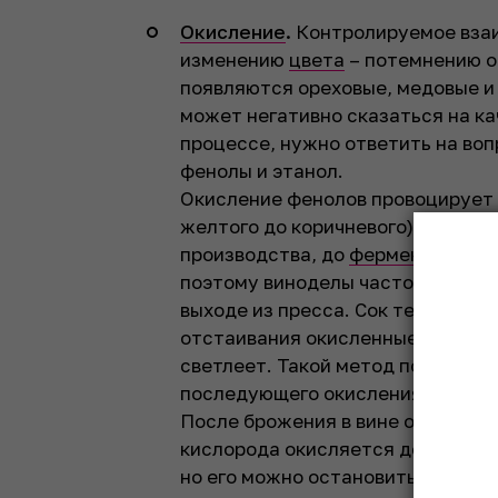
Окисление
.
Контролируемое взаи
изменению
цвета
– потемнению о
появляются ореховые, медовые и 
может негативно сказаться на ка
процессе, нужно ответить на воп
фенолы и этанол.
Окисление фенолов провоцирует 
желтого до коричневого). Если о
производства, до
ферментации
, 
поэтому виноделы часто прибега
выходе из пресса. Сок темнеет и
отстаивания окисленные фенолы
светлеет. Такой метод помогает
последующего окисления и избеж
После брожения в вине образуетс
кислорода окисляется до ацетал
но его можно остановить с помо