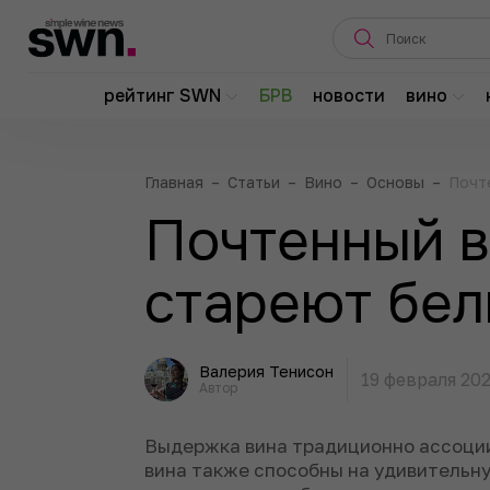
рейтинг SWN
БРВ
новости
вино
Главная
–
Статьи
–
Вино
–
Основы
–
Почт
Почтенный в
стареют бел
Валерия Тенисон
19 февраля 20
Автор
Выдержка вина традиционно ассоции
вина также способны на удивительн