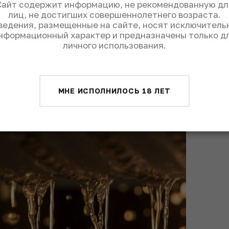
ока, специй карри и прогорклых грецких
Сайт содержит информацию, не рекомендованную дл
лиц, не достигших совершеннолетнего возраста.
ведения, размещенные на сайте, носят исключитель
овые оттенки могут ослабевать, уступая
нформационный характер и предназначены только д
личного использования.
ским нюансам – сушеным фруктам,
и сухим травам.
ь
становится мягче, вино приобретает
бенно при выдержке на осадке.
МНЕ ИСПОЛНИЛОСЬ 18 ЛЕТ