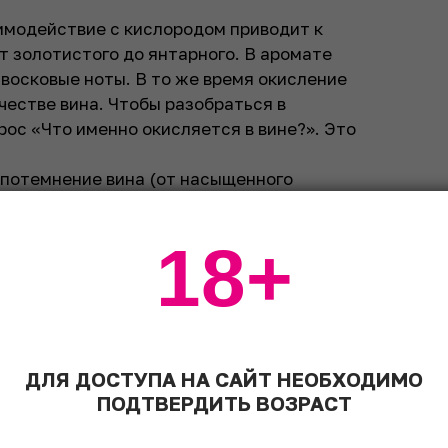
модействие с кислородом приводит к
т золотистого до янтарного. В аромате
восковые ноты. В то же время окисление
честве вина. Чтобы разобраться в
рос «Что именно окисляется в вине?». Это
потемнение вина (от насыщенного
но происходит на начальном этапе
то в дальнейшем не вызовет проблем,
18+
ют к гипероксидации – окислению
сусла
на
 становится коричневым, но после
 выпадают в
осадок
и сусло вновь
 дополнительно защитить вино от
ать ненужной горчинки.
ДЛЯ ДОСТУПА НА САЙТ НЕОБХОДИМО
я этанол, который в присутствии
ПОДТВЕРДИТЬ ВОЗРАСТ
ьдегида и воды. Этот процесс необратим,
щью сульфитов. В ароматике ацетальдегид