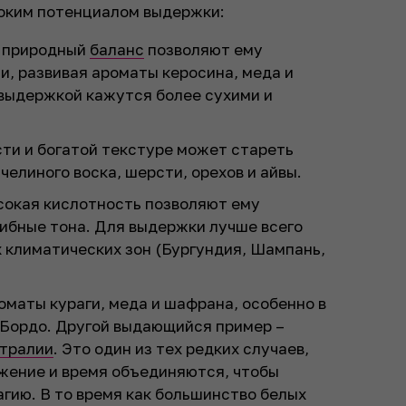
оким потенциалом выдержки:
и природный
баланс
позволяют ему
, развивая ароматы керосина, меда и
 выдержкой кажутся более сухими и
ти и богатой текстуре может стареть
челиного воска, шерсти, орехов и айвы.
ысокая кислотность позволяют ему
рибные тона. Для выдержки лучше всего
 климатических зон (Бургундия, Шампань,
оматы кураги, меда и шафрана, особенно в
 Бордо. Другой выдающийся пример –
тралии
. Это один из тех редких случаев,
ожение и время объединяются, чтобы
гию. В то время как большинство белых