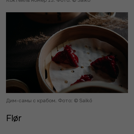
Дим-самы с крабом. Фото: © Saikō
Flør