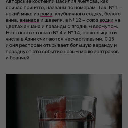
Авторские коктейли Василия Жеглова, как
сейчас принято, названы по номерам. Так, № 1 –
яркий микс из
рома
, клубничного соджу, белого
вина,
ананаса
и щавеля, а № 12 – союз
водки
на
цветах анчана и лаванды с ягодным
вермутом
.
Нет в карте только № 4 и № 14, поскольку эти
числа в Азии считаются несчастливыми. С 15
июня ресторан открывает большую веранду и
празднует это событие новым меню завтраков
и бранчей.