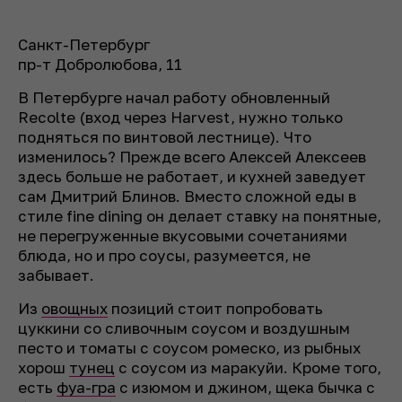
Санкт-Петербург
пр-т Добролюбова, 11
В Петербурге начал работу обновленный
Recolte (вход через Harvest, нужно только
подняться по винтовой лестнице). Что
изменилось? Прежде всего Алексей Алексеев
здесь больше не работает, и кухней заведует
сам Дмитрий Блинов. Вместо сложной еды в
стиле fine dining он делает ставку на понятные,
не перегруженные вкусовыми сочетаниями
блюда, но и про соусы, разумеется, не
забывает.
Из
овощных
позиций стоит попробовать
цуккини со сливочным соусом и воздушным
песто и томаты с соусом ромеско, из рыбных
хорош
тунец
с соусом из маракуйи. Кроме того,
есть
фуа-гра
с изюмом и джином, щека бычка с