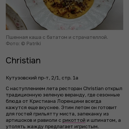
Пшенная каша с бататом и страчателлой.
Фото: © Patriki
Christian
Кутузовский пр-т, 2/1, стр. 1а
С наступлением лета ресторан Christian открыл
традиционную зеленую веранду, где сезонные
блюда от Кристиана Лоренцини всегда
кажутся еще вкуснее. Этим летом он готовит
для гостей грильятту миста, запеканку из
артишоков и равиоли с
рикоттой
и шпинатом, а
утолять жажду предлагает
игристым
.