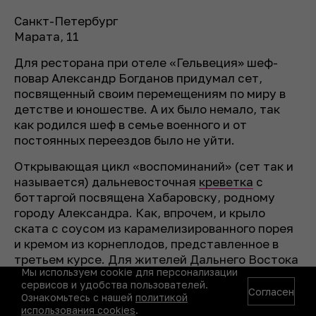
Санкт-Петербург
Марата, 11
Для ресторана при отеле «Гельвеция» шеф-
повар Александр Богданов придумал сет,
посвященный своим перемещениям по миру в
детстве и юношестве. А их было немало, так
как родился шеф в семье военного и от
постоянных переездов было не уйти.
Открывающая цикл «воспоминаний» (сет так и
называется) дальневосточная
креветка
с
боттаргой посвящена Хабаровску, родному
городу Александра. Как, впрочем, и крыло
ската с соусом из карамелизированного порея
и кремом из корнеплодов, представленное в
третьем курсе. Для жителей Дальнего Востока
Мы используем cookie для персонализации
в скате нет ничего необычного: его там едят
сервисов и удобства пользователей.
примерно как в Сибири хариуса.
Согласен
Ознакомьтесь с нашей
политикой
использования cookies
.