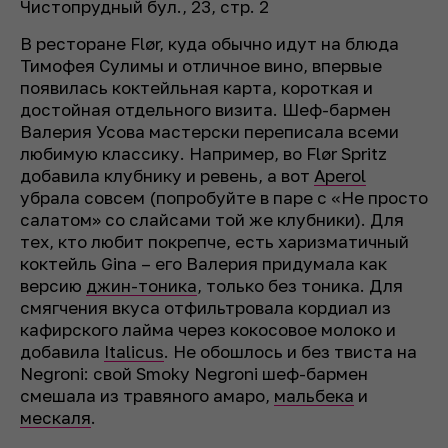
Чистопрудный бул., 23, стр. 2
В ресторане Flør, куда обычно идут на блюда
Тимофея Сулимы и отличное вино, впервые
появилась коктейльная карта, короткая и
достойная отдельного визита. Шеф-бармен
Валерия Усова мастерски переписала всеми
любимую классику. Например, во Flør Spritz
добавила клубнику и ревень, а вот
Aperol
убрала совсем (попробуйте в паре с «Не просто
салатом» со слайсами той же клубники). Для
тех, кто любит покрепче, есть харизматичный
коктейль Gina – его Валерия придумала как
версию
джин-тоника
, только без тоника. Для
смягчения вкуса отфильтровала кордиал из
кафирского лайма через кокосовое молоко и
добавила
Italicus
. Не обошлось и без твиста на
Negroni: свой Smoky Negroni шеф-бармен
смешала из травяного амаро,
мальбека
и
мескаля
.