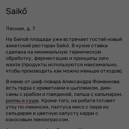
Saikō
Лесная, д. 7
На Белой площади уже встречает гостей новый
азиатский ресторан Saikō. В кухне ставка
сделана на минимальную термическую
обработку, ферментацию и принципы zero
waste (продукты используются максимально,
чтобы производить как можно меньше отходов).
В меню от шеф-повара Александра Фоменкова
есть гедза с креветками и цыпленком, дим-
самы с крабом и говядиной, лапша с кальмаром,
роллы и суши
. Кроме того, на робате готовят
утку по-пекински, палтуса мисо с пюре из
сельдерея и цветную капусту карри с
кокосовым лемонграссом.