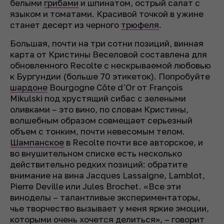
белыми
грибами
и шпинатом, острый салат с
языком и томатами. Красивой точкой в ужине
станет десерт из черного
трюфеля
.
Большая, почти на три сотни позиций, винная
карта от Кристины Веселовой составлена для
обновленного Recolte с нескрываемой любовью
к Бургундии (больше 70 этикеток). Попробуйте
шардоне
Bourgogne Côte d’Or от François
Mikulski под хрустящий сибас с зелеными
оливками – это вино, по словам Кристины,
волшебным образом совмещает серьезный
объем с тонким, почти невесомым телом.
Шампанское
в Recolte почти все авторское, и
во внушительном списке есть несколько
действительно редких позиций: обратите
внимание на вина Jacques Lassaigne, Lamblot,
Pierre Deville или Jules Brochet. «Все эти
виноделы – талантливые экспериментаторы,
чье творчество вызывает у меня яркие эмоции,
которыми очень хочется делиться», – говорит