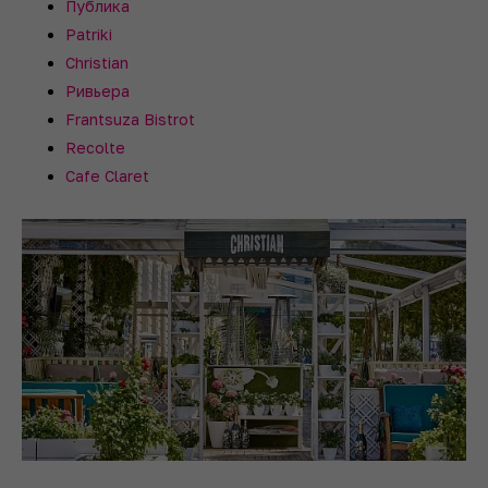
Публика
Patriki
Christian
Ривьера
Frantsuza Bistrot
Recolte
Cafe Claret