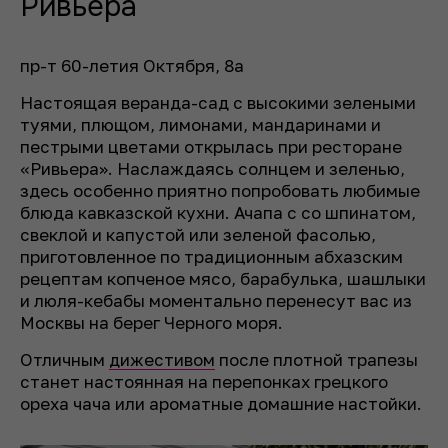
Ривьера
пр-т 60-летия Октября, 8а
Настоящая веранда-сад с высокими зелеными
туями, плющом, лимонами, мандаринами и
пестрыми цветами открылась при ресторане
«Ривьера». Наслаждаясь солнцем и зеленью,
здесь особенно приятно попробовать любимые
блюда кавказской кухни. Ачапа с со шпинатом,
свеклой и капустой или зеленой фасолью,
приготовленное по традиционным абхазским
рецептам копченое мясо, барабулька, шашлыки
и люля-кебабы моментально перенесут вас из
Москвы на берег Черного моря.
Отличным
дижестивом
после плотной трапезы
станет настоянная на перепонках грецкого
ореха чача или ароматные домашние настойки.