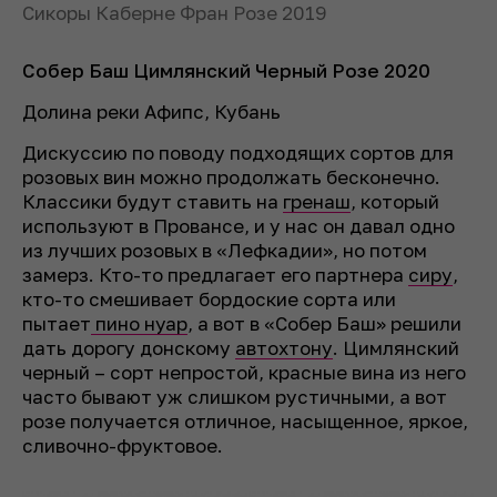
Сикоры Каберне Фран Розе 2019
Собер Баш Цимлянский Черный Розе 2020
Долина реки Афипс, Кубань
Дискуссию по поводу подходящих сортов для
розовых вин можно продолжать бесконечно.
Классики будут ставить на
гренаш
, который
используют в Провансе, и у нас он давал одно
из лучших розовых в «Лефкадии», но потом
замерз. Кто-то предлагает его партнера
сиру
,
кто-то смешивает бордоские сорта или
пытает
пино нуар
, а вот в «Собер Баш» решили
дать дорогу донскому
автохтону
. Цимлянский
черный – сорт непростой, красные вина из него
часто бывают уж слишком рустичными, а вот
розе получается отличное, насыщенное, яркое,
сливочно-фруктовое.