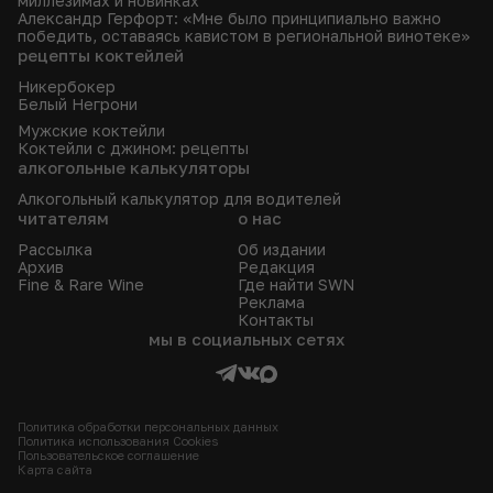
миллезимах и новинках
Александр Герфорт: «Мне было принципиально важно
победить, оставаясь кавистом в региональной винотеке»
рецепты коктейлей
Никербокер
Белый Негрони
Мужские коктейли
Коктейли с джином: рецепты
алкогольные калькуляторы
Алкогольный калькулятор для водителей
читателям
о нас
Рассылка
Об издании
Архив
Редакция
Fine & Rare Wine
Где найти SWN
Реклама
Контакты
мы в социальных сетях
Политика обработки персональных данных
Политика использования Сookies
Пользовательское соглашение
Карта сайта