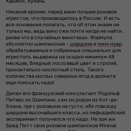
Крымск, Кубань
Никакой иронии, перед вами лучшее розовое
игристое, что производилось в России. И есть
все основания полагать, что об этом знаем не
только мы, ведь вино уже почти нигде не найти,
разве что в случайных винотеках. Формула
абсолютно шампанская –
шардоне
и
пино нуар
,
обрабатываемые и собранные специально для
игристого, выдержка на осадке минимум 48
месяцев, бледный лососевый цвет и строгий,
пронзительно-кислотный стиль. Такого
количества кислых северных ягод в аромате
еще поискать надо!
Делал его французский консультант Родольф
Петерс из Шампани, сам он родом из Кот-де-
Блана, где с розовыми не густо, ибо повсюду
шардоне высочайшего класса, но лефкадийский
эксперимент получился что надо. Не зря же
Бред Питт свое розовое шампанское Miraval