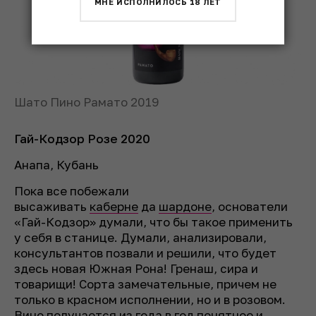
МНЕ ИСПОЛНИЛОСЬ 18 ЛЕТ
Шато Пино Рамато 2019
Гай-Кодзор Розе 2020
Анапа, Кубань
Пока все побежали
высаживать
каберне
да
шардоне
, основатели
«Гай-Кодзор» думали, что бы такое применить
у себя в станице. Думали, анализировали,
консультантов позвали и решили, что будет
здесь новая Южная Рона! Гренаш, сира и
товарищи! Сорта замечательные, причем не
только в красном исполнении, но и в розовом.
Вино получается из года в год понятное и