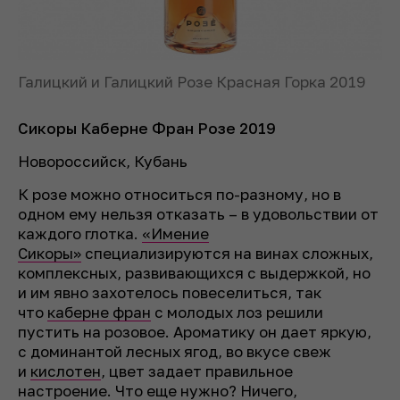
Галицкий и Галицкий Розе Красная Горка 2019
Сикоры Каберне Фран Розе 2019
Новороссийск, Кубань
К розе можно относиться по-разному, но в
одном ему нельзя отказать – в удовольствии от
каждого глотка.
«Имение
Сикоры»
специализируются на винах сложных,
комплексных, развивающихся с выдержкой, но
и им явно захотелось повеселиться, так
что
каберне фран
с молодых лоз решили
пустить на розовое. Ароматику он дает яркую,
с доминантой лесных ягод, во вкусе свеж
и
кислотен
, цвет задает правильное
настроение. Что еще нужно? Ничего,