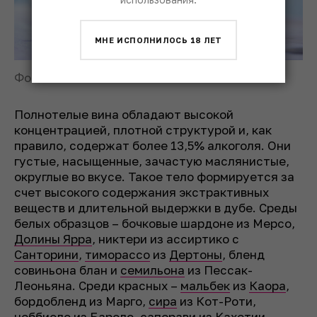
МНЕ ИСПОЛНИЛОСЬ 18 ЛЕТ
Фото: © DWI
Полнотелые вина обладают высокой
концентрацией, плотной структурой и, как
правило, содержат более 13,5% алкоголя. Они
густые, насыщенные, зачастую маслянистые,
округлые во вкусе. Такое тело формируется за
счет высокого содержания экстрактивных
веществ и длительной выдержки в дубе. Среды
белых образцов – бочковые шардоне из Мерсо,
Долины Ярра
, никтери из ассиртико с
Санторини
,
тиморассо
из
Дертоны
, бленд
совиньона блан и
семильона
из Пессак-
Леоньяна. Среди красных –
мальбек
из
Каора
,
бордобленд из Марго,
сира
из Кот-Роти,
неббиоло
из
Бароло
,
саперави
из
Кахетии
.