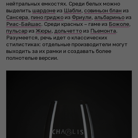
нейтральных емкостях. Среди белых можно
выделить
шардоне
из
Шабли
,
совиньон блан
из
Сансера
,
пино гриджо
из
Фриули
,
альбариньо
из
Риас-Байшас
. Среди красных – гаме из
Божоле
,
пульсар
из
Жюры
,
дольчетто
из
Пьемонта
.
Разумеется, речь идет о классических
стилистиках: отдельные производители могут
выходить за их рамки и создавать более
полнотелые версии.