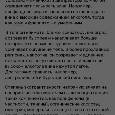
условиях – именно эти два фактора во многом
определяют тельность вина. Например,
зинфандель
,
сира
и
гренаш
естественно дают
вина с высоким содержанием алкоголя, тогда
как
гаме
и фраппато – с умеренным.
В теплом климате, ближе к экватору, виноград
созревает быстрее и накапливает больше
сахаров, что повышает уровень алкоголя и
усиливает ощущение тела. В более прохладных
регионах, напротив, он созревает медленнее,
сохраняет высокую кислотность, и даже при
высоком алкоголе вина кажутся легче.
Достаточно сравнить, например,
австралийский и бургундский
пино нуары
.
Степень экстрактивности напрямую влияет на
восприятие тела вина: чем выше концентрация
таких компонентов, как полифенолы (в
частности, танины), органические кислоты,
глицерин, минеральные вещества и остаточный