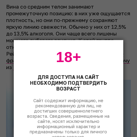
Вина со средним телом занимают
промежуточную позицию: в них уже ощущается
плотность, но они по-прежнему сохраняют
яркую линию свежести. Обычно у них от 12,5%
до 13,5% алкоголя. Они чаще всего лишены
мощного дубового влияния. К этой группе
относим
шенен блан
из
Анжу
,
рислинг
из
18+
Рейнгау,
гарганегу
из
Соаве
, а также
каберне
фран
из Сомюр-Шампиньи, модерновую
гарначу
из
Гредоса
, молодой
темпранильо
из
Риохи
.
ДЛЯ ДОСТУПА НА САЙТ
НЕОБХОДИМО ПОДТВЕРДИТЬ
ВОЗРАСТ
Сайт содержит информацию, не
рекомендованную для лиц, не
достигших совершеннолетнего
возраста. Сведения, размещенные на
сайте, носят исключительно
информационный характер и
предназначены только для личного
использования.