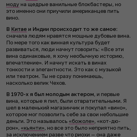
моду
на щедрые ванильные блокбастеры, но
это именно они приучили американцев пить
вино.
В
Китае
и Индии происходит то же самое
:
сначала людям нравятся мощные дубовые вина.
По мере того как винная культура будет
развиваться, люди начнут говорить: «Все эти
вина одинаковые, я хочу необычную историю,
впечатление». И начнут искать в винах
тонкости и элегантности. Это как с музыкой
или театром. Ты не сразу понимаешь,
насколько велик Чехов.
В 1970-х я был молодым актером
, и первые
вина, которые я пил, были отвратительными. Я
шел в маленький магазинчик и покупал «вино»,
которое мог позволить себе за свои небольшие
деньги. Это называлось
«божоле»
, «кот-дю-
рон»,
«кьянти»
, но все это было неприятно пить,
за исключением разве что
риохи
— она даже