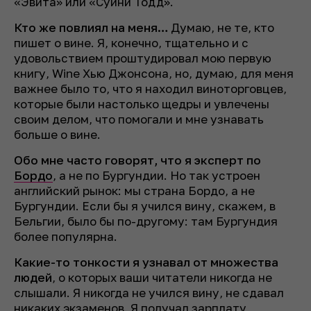
«Эвита» или «Суини Тодд».
Кто же повлиял на меня…
Думаю, не те, кто
пишет о вине. Я, конечно, тщательно и с
удовольствием проштудировал мою первую
книгу, Wine Хью Джонсона, но, думаю, для меня
важнее было то, что я находил виноторговцев,
которые были настолько щедры и увлечены
своим делом, что помогали и мне узнавать
больше о вине.
Обо мне часто говорят, что я эксперт по
Бордо
, а не по Бургундии. Но так устроен
английский рынок: мы страна Бордо, а не
Бургундии. Если бы я учился вину, скажем, в
Бельгии, было бы по-другому: там Бургундия
более популярна.
Какие-то тонкости я узнавал от множества
людей
, о которых ваши читатели никогда не
слышали. Я никогда не учился вину, не сдавал
никаких экзаменов. Я получал зарплату,