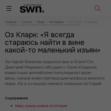
Главная
–
Статьи
–
Люди
–
Интервью
–
Оз Кларк: «Я всегда
стараюсь найти в вине какой-то маленький изъян»
Оз Кларк: «Я всегда
стараюсь найти в вине
какой-то маленький изъян»
За парой бокалов луарских вин в Grand Cru
Дмитрий Мережко обсудил с Озом Кларком,
известным английским популяризатором
вина, самые животрепещущие вопросы винного
мира. Ну и услышал немало смешных историй.
Содержание
Миру нужны новые категории