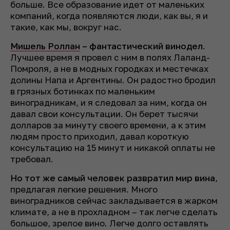
больше. Все образование идет от маленьких
компаний, когда появляются люди, как вы, я и
такие, как мы, вокруг нас.
Мишель Роллан
– фантастический винодел
.
Лучшее время я провел с ним в полях Лаланд-
Помроля, а не в модных городках и местечках
долины Напа и Аргентины. Он радостно бродил
в грязных ботинках по маленьким
виноградникам, и я следовал за ним, когда он
давал свои консультации. Он берет тысячи
долларов за минуту своего времени, а к этим
людям просто приходил, давал короткую
консультацию на 15 минут и никакой оплаты не
требовал.
Но тот же самый человек развратил мир вина
,
предлагая легкие решения. Много
виноградников сейчас закладывается в жарком
климате, а не в прохладном – так легче сделать
большое, зрелое вино. Легче долго оставлять