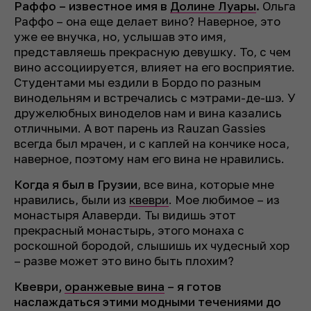
Раффо – известное имя в
Долине Луары
.
Ольга
Раффо – она еще делает вино? Наверное, это
уже ее внучка, но, услышав это имя,
представляешь прекрасную девушку. То, с чем
вино ассоциируется, влияет на его восприятие.
Студентами мы ездили в Бордо по разным
винодельням и встречались с мэтрами-де-шэ. У
дружелюбных виноделов нам и вина казались
отличными. А вот парень из Rauzan Gassies
всегда был мрачен, и с каплей на кончике носа,
наверное, поэтому нам его вина не нравились.
Когда я был в Грузии
, все вина, которые мне
нравились, были из
квеври
. Мое любимое – из
монастыря Алаверди. Ты видишь этот
прекрасный монастырь, этого монаха с
роскошной бородой, слышишь их чудесный хор
– разве может это вино быть плохим?
Квеври,
оранжевые вина
– я готов
наслаждаться этими модными течениями до