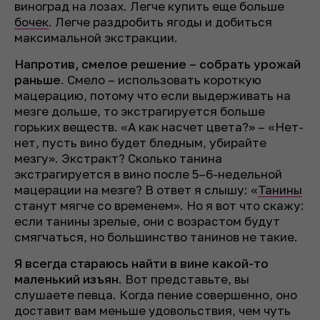
виноград на лозах. Легче купить еще больше
бочек
. Легче раздробить ягоды и добиться
максимальной экстракции.
Напротив, смелое решение – собрать урожай
раньше
. Смело – использовать короткую
мацерацию, потому что если выдерживать на
мезге дольше, то экстрагируется больше
горьких веществ. «А как насчет цвета?» – «Нет-
нет, пусть вино будет бледным, убирайте
мезгу». Экстракт? Сколько танина
экстрагируется в вино после 5–6-недельной
мацерации на мезге? В ответ я слышу: «
Танины
станут мягче со временем». Но я вот что скажу:
если танины зрелые, они с возрастом будут
смягчаться, но большинство танинов не такие.
Я всегда стараюсь найти в вине какой-то
маленький изъян
. Вот представьте, вы
слушаете певца. Когда пение совершенно, оно
доставит вам меньше удовольствия, чем чуть