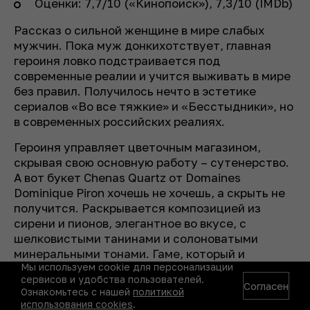
Оценки: 7,7/10 («Кинопоиск»), 7,3/10 (IMDb)
Рассказ о сильной женщине в мире слабых
мужчин. Пока муж донкихотствует, главная
героиня ловко подстраивается под
современные реалии и учится выживать в мире
без правил. Получилось нечто в эстетике
сериалов «Во все тяжкие» и «Бесстыдники», но
в современных российских реалиях.
Героиня управляет цветочным магазином,
скрывая свою основную работу – сутенерство.
А вот букет Chenas Quartz от Domaines
Dominique Piron хочешь не хочешь, а скрыть не
получится. Раскрывается композицией из
сирени и пионов, элегантное во вкусе, с
шелковистыми танинами и солоноватыми
минеральными тонами. Гаме, который и
Мы используем cookie для персонализации
выкорчевывали, и задвигали на вторые роли, за
сервисов и удобства пользователей.
последние годы превратился из утенка в
Согласен
Ознакомьтесь с нашей
политикой
прекрасного лебедя – виноделы наконец-то
использования cookies
.