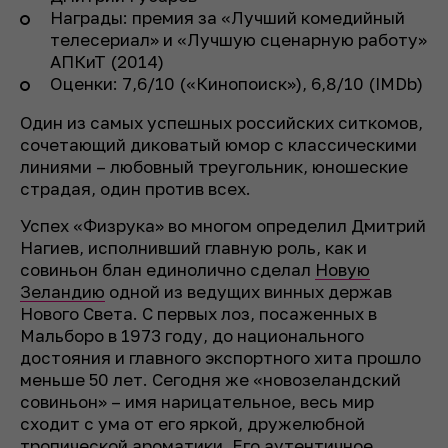
Награды: премия за «Лучший комедийный
телесериал» и «Лучшую сценарную работу»
АПКиТ (2014)
Оценки: 7,6/10 («Кинопоиск»), 6,8/10 (IMDb)
Один из самых успешных российских ситкомов,
сочетающий диковатый юмор с классическими
линиями – любовный треугольник, юношеские
страдая, один против всех.
Успех «Физрука» во многом определил Дмитрий
Нагиев, исполнивший главную роль, как и
совиньон блан единолично сделал
Новую
Зеландию
одной из ведущих винных держав
Нового Света. С первых лоз, посаженных в
Мальборо в 1973 году, до национального
достояния и главного экспортного хита прошло
меньше 50 лет. Сегодня же «новозеландский
совиньон» – имя нарицательное, весь мир
сходит с ума от его яркой, дружелюбной
тропической ароматики. Его аутентичное