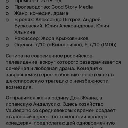
Премьера: 2018 год
Производство: Good Story Media
Жанр: комедия, драма
В ролях: Александр Петров, Андрей
Бурковский, Юлия Александрова, Юлия
Хлынина
Режиссер: Жора Крыжовников
Оценки: 7/10 («Кинопоиск»), 6,7/10 (IMDb)
Сатира на современное российское
телевидение, вокруг которого разворачивается
семейная и любовная драма. Комедия о
завравшемся герое-любовнике перетекает в
шекспировскую трагедию о неизбежности
возмездия.
Отправимся же на родину Дон-Жуана, в
испанскую Андалусию. Здесь хозяйство
Valdespino со средневековых времен создает
эталонный
херес
– по технологии «солера-
криадера», предполагающей одновременную