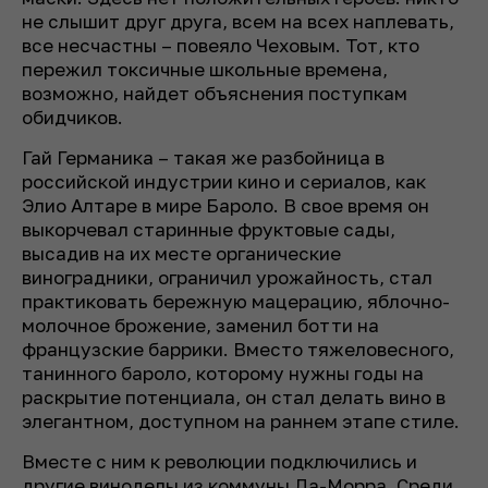
не слышит друг друга, всем на всех наплевать,
все несчастны – повеяло Чеховым. Тот, кто
пережил токсичные школьные времена,
возможно, найдет объяснения поступкам
обидчиков.
Гай Германика – такая же разбойница в
российской индустрии кино и сериалов, как
Элио Алтаре в мире Бароло. В свое время он
выкорчевал старинные фруктовые сады,
высадив на их месте органические
виноградники, ограничил урожайность, стал
практиковать бережную мацерацию, яблочно-
молочное брожение, заменил ботти на
французские баррики. Вместо тяжеловесного,
танинного бароло, которому нужны годы на
раскрытие потенциала, он стал делать вино в
элегантном, доступном на раннем этапе стиле.
Вместе с ним к революции подключились и
другие виноделы из коммуны Ла-Морра. Среди