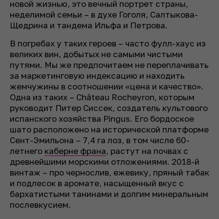
новой жизнью, это вечный портрет страны,
неделимой семьи – в духе Гоголя, Салтыкова-
Щедрина и тандема Ильфа и Петрова.
В погребах у таких героев – часто фулл-хаус из
великих вин, добытых не самыми чистыми
путями. Мы же предпочитаем не переплачивать
за маркетинговую индексацию и находить
жемчужины в соотношении «цена и качество».
Одна из таких – Château Rocheyron, которым
руководит Питер Сиссек, создатель культового
испанского хозяйства Pingus. Его бордоское
шато расположено на исторической платформе
Сент-Эмильона – 7,4 га лоз, в том числе 60-
летнего
каберне франа
, растут на почвах с
древнейшими морскими отложениями. 2018-й
винтаж – про чернослив, ежевику, пряный табак
и подлесок в аромате, насыщенный вкус с
бархатистыми танинами и долгим минеральным
послевкусием.