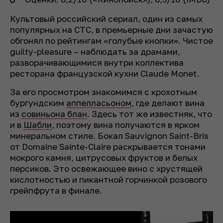
Культовый российский сериал, один из самых
популярных на СТС, в премьерные дни зачастую
обгонял по рейтингам «голубые кнопки». Чистое
guilty-pleasure – наблюдать за драмами,
разворачивающимися внутри коллектива
ресторана французской кухни Claude Monet.
За его просмотром знакомимся с крохотным
бургундским
аппелласьоном
, где делают вина
из
совиньона блан
. Здесь тот же известняк, что
и в
Шабли
, поэтому вина получаются в ярком
минеральном стиле. Бокал Sauvignon Saint-Bris
от Domaine Sainte-Claire раскрывается тонами
мокрого камня, цитрусовых фруктов и белых
персиков. Это освежающее вино с хрустящей
кислотностью и пикантной горчинкой розового
грейпфрута в финале.