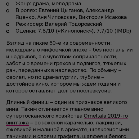
Жанр: драма, мелодрама
В ролях: Евгений Цыганов, Александр
Яценко, Аня Чиповская, Виктория Исакова
Режиссер: Валерий Тодоровский
Оценки: 7,8/10 («Кинопоиск»), 7,7/10 (IMDb)
Взгляд на лихие 60-е из современности,
мелодрама о мифоемкой эпохе – без ностальгии
и надрывов, а с чувством сопричастности,
заботы о времени грехов и подвигов, тяжелых
ран, переданных в наследство. По объему –
сериал, но по драматургии, глубине –
достойное кино, которое мы ждем годами и
которое оставляет долгое послевкусие.
Длинный финиш – один из признаков великого
вина. Таким отличается главное вино
супертосканского хозяйства
Ornellaia 2019-го
винтажа
– со жженой карамелью, лакрицей,
ежевикой и малиной в аромате, шелковистыми
танинами и слоями графита, шалфея и белого