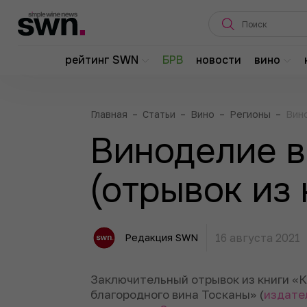
рейтинг SWN
БРВ
новости
вино
Главная
–
Статьи
–
Вино
–
Регионы
–
Вино
Виноделие в
(отрывок из 
16 августа 2021
Редакция SWN
Заключительный отрывок из книги «К
благородного вина Тосканы» (
издате