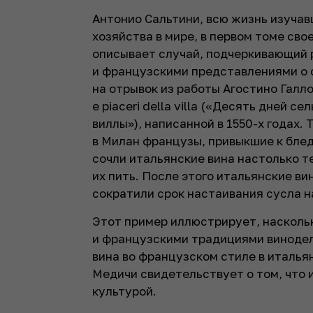
Антонио Сальтини, всю жизнь изучав
хозяйства в мире, в первом томе сво
описывает случай, подчеркивающий
и французскими представлениями о 
на отрывок из работы Агостино Галло Le
e piaceri della villa («Десять дней 
виллы»), написанной в 1550-х годах.
в Милан французы, привыкшие к бле
сочли итальянские вина настолько те
их пить. После этого итальянские в
сократили срок настаивания сусла 
Этот пример иллюстрирует, насколь
и французскими традициями винодел
вина во французском стиле в италья
Медичи свидетельствует о том, что
культурой.