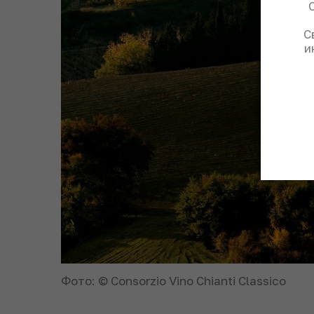
С
и
Фото: © Consorzio Vino Chianti Classico