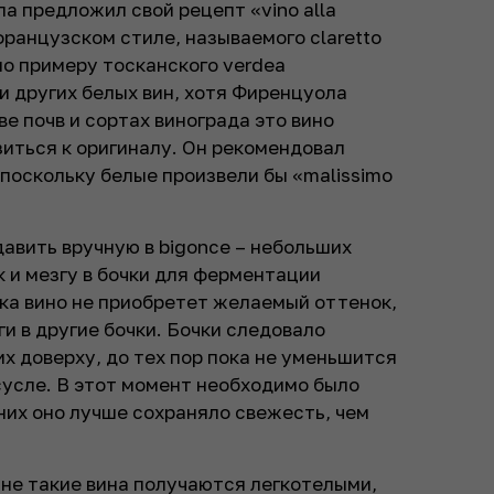
а предложил свой рецепт «vino alla
о французском стиле, называемого claretto
 по примеру тосканского verdea
и других белых вин, хотя Фиренцуола
ве почв и сортах винограда это вино
иться к оригиналу. Он рекомендовал
 поскольку белые произвели бы «malissimo
авить вручную в bigonce – небольших
к и мезгу в бочки для ферментации
пока вино не приобретет желаемый оттенок,
ги в другие бочки. Бочки следовало
х доверху, до тех пор пока не уменьшится
сусле. В этот момент необходимо было
 них оно лучше сохраняло свежесть, чем
ане такие вина получаются легкотелыми,