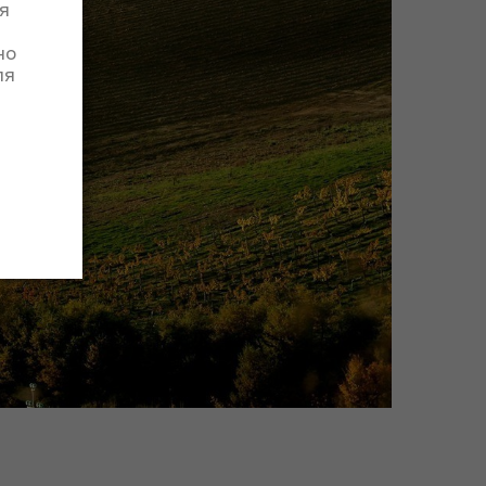
я
но
ля