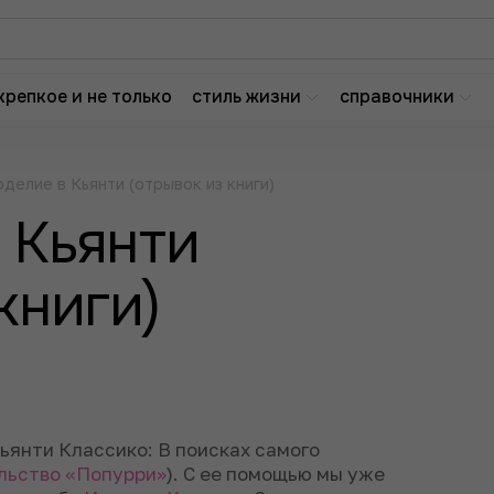
крепкое и не только
стиль жизни
справочники
делие в Кьянти (отрывок из книги)
 Кьянти
книги)
ьянти Классико: В поисках самого
льство «Попурри»
). С ее помощью мы уже