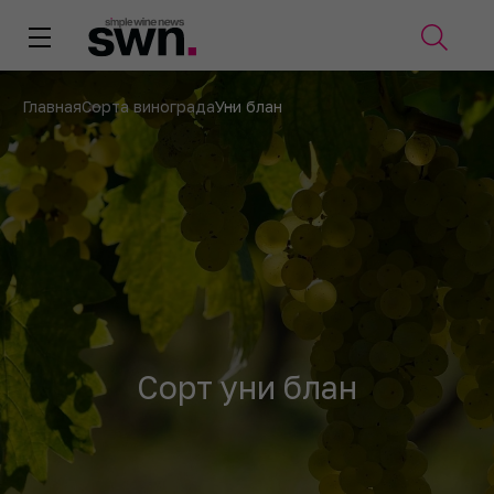
Главная
Сорта винограда
Уни блан
Сорт уни блан