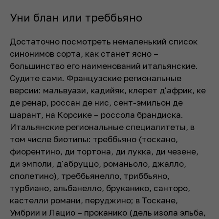
Уни блан или треббьяно
Достаточно посмотреть немаленький список
синонимов сорта, как станет ясно –
большинство его наименований итальянские.
Судите сами. Французские региональные
версии: мальвуази, кадийяк, клерет д'африк, ке
де ренар, россан де нис, сент-эмильон де
шарант, на Корсике – россола брандиска.
Итальянские региональные специалитеты, в
том числе биотипы: треббьяно (тоскано,
фиорентино, ди тортона, ди лукка, ди чезене,
ди эмполи, д'абруццо, романьоло, джалло,
сполетино), треббьянелло, триббьяно,
турбиано, альбанелло, бруканико, санторо,
кастелли романи, перуджино; в Тоскане,
Умбрии и Лацио – проканико (дель изола эльба,