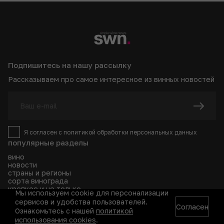
Подпишитесь на нашу рассылку
Рассказываем про самое интересное из винных новостей
Я согласен с
политикой
обработки персональных данных
популярные разделы
вино
новости
страны и регионы
сорта винограда
крепкое и не только
Мы используем cookie для персонализации
рейтинги
сервисов и удобства пользователей.
рецепты коктейлей
Согласен
Ознакомьтесь с нашей
политикой
события
использования cookies
.
глоссарий