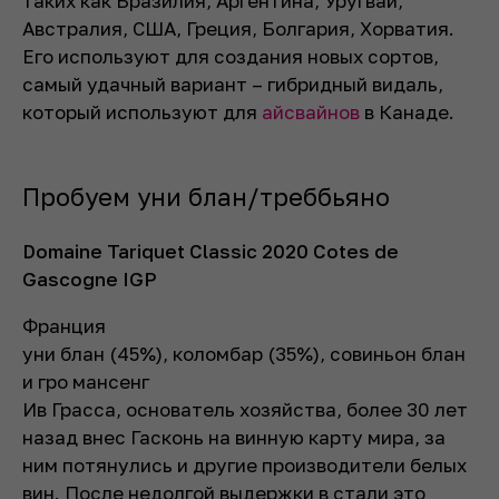
таких как Бразилия, Аргентина, Уругвай,
Австралия, США, Греция, Болгария, Хорватия.
Его используют для создания новых сортов,
самый удачный вариант – гибридный видаль,
который используют для
айсвайнов
в Канаде.
Пробуем уни блан/треббьяно
Domaine Tariquet Classic 2020 Cotes de
Gascogne IGP
Франция
уни блан (45%), коломбар (35%), совиньон блан
и гро мансенг
Ив Грасса, основатель хозяйства, более 30 лет
назад внес Гасконь на винную карту мира, за
ним потянулись и другие производители белых
вин. После недолгой выдержки в стали это