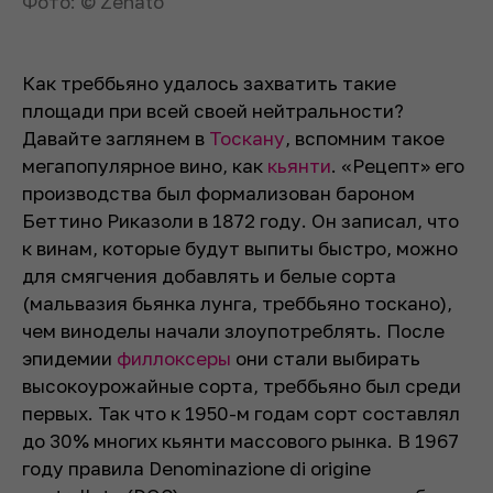
Фото: © Zenato
Как треббьяно удалось захватить такие
площади при всей своей нейтральности?
Давайте заглянем в
Тоскану
, вспомним такое
мегапопулярное вино, как
кьянти
. «Рецепт» его
производства был формализован бароном
Беттино Риказоли в 1872 году. Он записал, что
к винам, которые будут выпиты быстро, можно
для смягчения добавлять и белые сорта
(мальвазия бьянка лунга, треббьяно тоскано),
чем виноделы начали злоупотреблять. После
эпидемии
филлоксеры
они стали выбирать
высокоурожайные сорта, треббьяно был среди
первых. Так что к 1950-м годам сорт составлял
до 30% многих кьянти массового рынка. В 1967
году правила Denominazione di origine