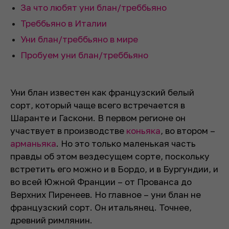
За что любят уни блан/треббьяно
Треббьяно в Италии
Уни блан/треббьяно в мире
Пробуем уни блан/треббьяно
Уни блан известен как французский белый
сорт, который чаще всего встречается в
Шаранте и Гаскони. В первом регионе он
участвует в производстве
коньяка
, во втором –
арманьяка
. Но это только маленькая часть
правды об этом вездесущем сорте, поскольку
встретить его можно и в Бордо, и в Бургундии, и
во всей Южной Франции – от Прованса до
Верхних Пиренеев. Но главное – уни блан не
французский сорт. Он итальянец. Точнее,
древний римлянин.