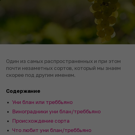
Один из самых распространенных и при этом
почти незаметных сортов, который мы знаем
скорее под другим именем.
Содержание
Уни блан или треббьяно
Виноградники уни блан/треббьяно
Происхождение сорта
Что любит уни блан/треббьяно