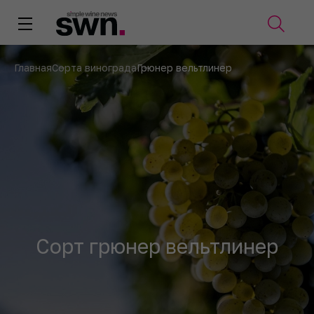
Главная
Сорта винограда
Грюнер вельтлинер
Сорт грюнер вельтлинер