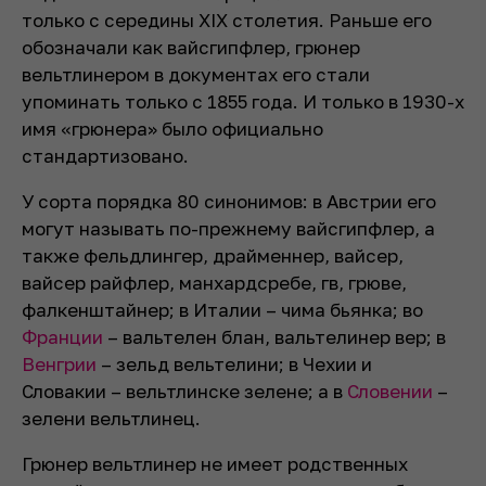
только с середины XIX столетия. Раньше его
обозначали как вайсгипфлер, грюнер
вельтлинером в документах его стали
упоминать только с 1855 года. И только в 1930-х
имя «грюнера» было официально
стандартизовано.
У сорта порядка 80 синонимов: в Австрии его
могут называть по-прежнему вайсгипфлер, а
также фельдлингер, драйменнер, вайсер,
вайсер райфлер, манхардсребе, гв, грюве,
фалкенштайнер; в Италии – чима бьянка; во
Франции
– вальтелен блан, вальтелинер вер; в
Венгрии
– зельд вельтелини; в Чехии и
Словакии – вельтлинске зелене; а в
Словении
–
зелени вельтлинец.
Грюнер вельтлинер не имеет родственных