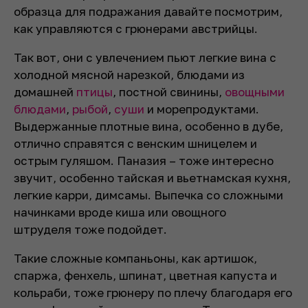
образца для подражания давайте посмотрим,
как управляются с грюнерами австрийцы.
Так вот, они с увлечением пьют легкие вина с
холодной мясной нарезкой, блюдами из
домашней
птицы
, постной свинины,
овощными
блюдами
,
рыбой
,
суши
и морепродуктами.
Выдержанные плотные вина, особенно в дубе,
отлично справятся с венским шницелем и
острым гуляшом. Паназия – тоже интересно
звучит, особенно тайская и вьетнамская кухня,
легкие карри, димсамы. Выпечка со сложными
начинками вроде киша или овощного
штруделя тоже подойдет.
Такие сложные компаньоны, как артишок,
спаржа, фенхель, шпинат, цветная капуста и
кольраби, тоже грюнеру по плечу благодаря его