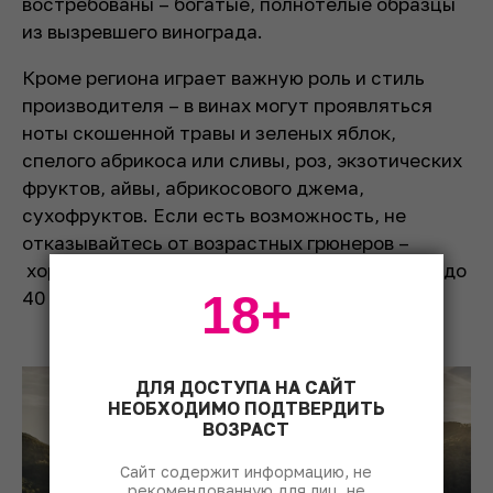
востребованы – богатые, полнотелые образцы
из вызревшего винограда.
Кроме региона играет важную роль и стиль
производителя – в винах могут проявляться
ноты скошенной травы и зеленых яблок,
спелого абрикоса или сливы, роз, экзотических
фруктов, айвы, абрикосового джема,
сухофруктов. Если есть возможность, не
отказывайтесь от возрастных грюнеров –
хорошо сделанные, они могут легко стареть до
40 и более лет.
18+
ДЛЯ ДОСТУПА НА САЙТ
НЕОБХОДИМО ПОДТВЕРДИТЬ
ВОЗРАСТ
Сайт содержит информацию, не
рекомендованную для лиц, не