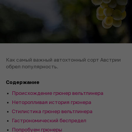
Как самый важный автохтонный сорт Австрии
обрел популярность.
Содержание
Происхождение грюнер вельтлинера
Неторопливая история грюнера
Стилистика грюнер вельтлинера
Гастрономический беспредел
Попробуем грюнеры