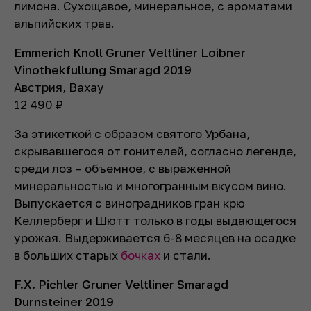
лимона. Сухощавое, минеральное, с ароматами
альпийских трав.
Emmerich Knoll Gruner Veltliner Loibner
Vinothekfullung Smaragd 2019
Австрия, Вахау
12 490
₽
За этикеткой с образом святого Урбана,
скрывавшегося от гонителей, согласно легенде,
среди лоз – объемное, с выраженной
минеральностью и многогранным вкусом вино.
Выпускается с виноградников гран крю
Келлерберг и Шютт только в годы выдающегося
урожая. Выдерживается 6-8 месяцев на осадке
в больших старых
бочках
и стали.
F.X. Pichler Gruner Veltliner Smaragd
Durnsteiner 2019