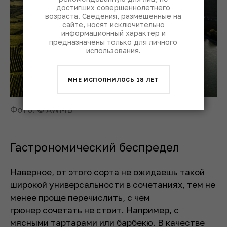
достигших совершеннолетнего
возраста. Сведения, размещенные на
сайте, носят исключительно
информационный характер и
предназначены только для личного
использования.
МНЕ ИСПОЛНИЛОСЬ 18 ЛЕТ
Фото: © AWMB
Гастрономический беспредел
Наверное, от этого сорта не ожидаешь такой
широкой универсальности в сочетаниях, тем не
менее проще перечислить, с чем
грюнер сочетать не стоит. Например, с
мясными тартарами или барбекю. В качестве