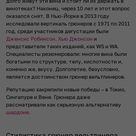
долго живут эти вина и стоит ли их держать в
винотеках? Наконец, через 10 лет и этот вопрос
оказался снят. В Нью-Йорке в 2013 году
исследовали вертикаль грюнеров с 1971 по 2011
год, среди участников дегустации были
Дженсис Робинсон, Хью Джонсон
и
представители таких изданий, как WS и WA.
Специалисты резюмировали: многие вина были
богатыми по структуре, телу, кислотности и,
конечно же, вкусу. Долголетие, безусловно,
является достоинством грюнер вельтлинеров.
Репутацию закрепили новые победы – в Токио,
Сингапуре и Вене. Грюнера даже
рассматривали как серьезную альтернативу
шардоне
.
Стилистика грюнер вельтлинера