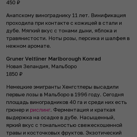
450
₽
Анапскому винограднику 11 лет. Винификация
проходила при контакте с кожицей в стали и
дубе. Мягкий вкус с тонами дыни, яблока и
травянистости. Ноты розы, персика и шалфея в
нежном аромате.
Gruner Veltliner Marlborough Konrad
Новая Зеландия, Мальборо
1850
₽
Немецкие эмигранты Хенгстлеры высадили
первые лозы в Мальборо в 1996 году. Сегодня
площадь виноградников 40 га и среди них есть
грюнер и
рислинг
. Ферментация и краткая
выдержка на осадке в дубе. Насыщенный,
яркий вкус с тональностью свежескошенной
травы и косточковых фруктов. Экзотический