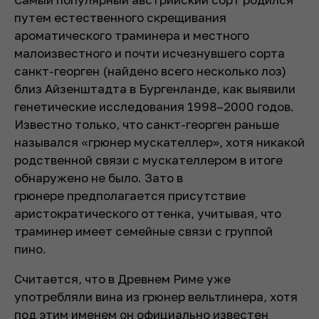
путем естественного скрещивания
ароматического траминера и местного
малоизвестного и почти исчезнувшего сорта
санкт-георген (найдено всего несколько лоз)
близ Айзенштадта в Бургенланде, как выявили
генетические исследования 1998–2000 годов.
Известно только, что санкт-георген раньше
назывался
«грюнер мускателлер», хотя никакой
родственной связи с мускателлером в итоге
обнаружено не было. Зато в
грюнере предполагается присутствие
аристократического оттенка, учитывая, что
траминер имеет семейные связи с группой
пино.
Считается, что в Древнем Риме уже
употребляли вина из грюнер вельтлинера, хотя
под этим именем он официально известен