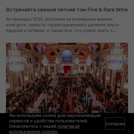
Встречайте свежий летний том Fine & Rare Wine
Ан-примёры 2025, россияне на всемирном винном
конкурсе, новости территориального деления Альто-
Адидже и Штирии, а также все, что нужно знать о
развитии вина.
Мы используем cookie для персонализации
сервисов и удобства пользователей.
Согласен
VieVinum 2026: как Австрия строит свое винное
Ознакомьтесь с нашей
политикой
влияние
использования cookies
.