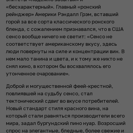
«бесхарактерный». Главный «ронский
рейнджер» Америки Рэндалл Грэм, вставший
горой за все сорта классического ронского
бленда, с сожалением признавался, что в США
сенсо вообще ничего не светит: «Сенсо не
соответствует американскому вкусу, здесь
люди повернуты на силе и концентрации вин. В
нем мало танина и цвета, и к тому же никто не
снял кино, в котором бы восхвалялось его
утонченное очарование».
Доброй и могущественной феей-крестной,
повлиявшей на судьбу сенсо, стал
тектонический сдвиг во вкусе потребителей.
Новый стандарт стиля красного вина, на
который стали равняться производители всего
мира, задал бургундский пино нуар. Возросший
спрос на элегантные, бледные, более свежие и