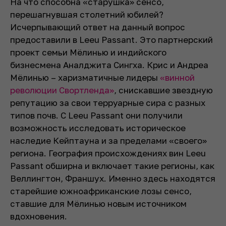
На что способна «старушка» сенсо,
перешагнувшая столетний юбилей?
Исчерпывающий ответ на данный вопрос
предоставили в Leeu Passant. Это партнерский
проект семьи Мёлинью и индийского
бизнесмена Аналджита Сингха. Крис и Андреа
Мёлинью – харизматичные лидеры
«винной
революции Свортленда»
, снискавшие звездную
репутацию за свои терруарные сира с разных
типов почв. С Leeu Passant они получили
возможность исследовать историческое
наследие Кейптауна и за пределами «своего»
региона. География происхождениях вин Leeu
Passant обширна и включает такие регионы, как
Веллингтон, Франшух. Именно здесь находятся
старейшие южноафриканские лозы сенсо,
ставшие для Мёлинью новым источником
вдохновения.