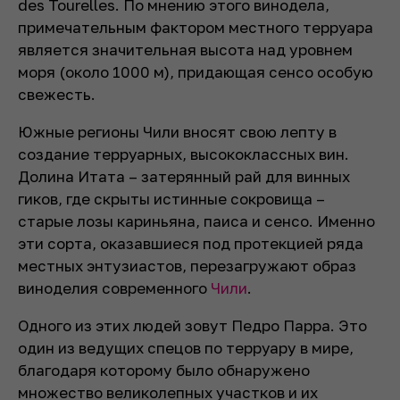
des Tourelles. По мнению этого винодела,
примечательным фактором местного терруара
является значительная высота над уровнем
моря (около 1000 м), придающая сенсо особую
свежесть.
Южные регионы Чили вносят свою лепту в
создание терруарных, высококлассных вин.
Долина Итата – затерянный рай для винных
гиков, где скрыты истинные сокровища –
старые лозы кариньяна, паиса и сенсо. Именно
эти сорта, оказавшиеся под протекцией ряда
местных энтузиастов, перезагружают образ
виноделия современного
Чили
.
Одного из этих людей зовут Педро Парра. Это
один из ведущих спецов по терруару в мире,
благодаря которому было обнаружено
множество великолепных участков и их