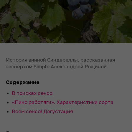
История винной Синдереллы, рассказанная
экспертом Simple Александрой Рощиной.
Содержание
В поисках сенсо
«Пино работяги». Характеристики сорта
Всем сенсо! Дегустация