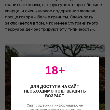
гранитные почвы, в структуре которых больше
кварца, и очень низкое содержание железа,
проще говоря – белые граниты. Сложность
заключается в том, что менее 5% гранитного
терруара демонстрируют эту типичность».
18+
ДЛЯ ДОСТУПА НА САЙТ
НЕОБХОДИМО ПОДТВЕРДИТЬ
ВОЗРАСТ
Сайт содержит информацию, не
рекомендованную для лиц, не