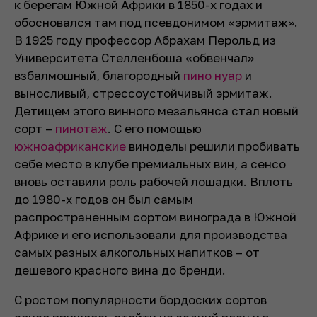
к берегам Южной Африки в 1850-х годах и
обосновался там под псевдонимом «эрмитаж».
В 1925 году профессор Абрахам Перольд из
Университета Стелленбоша «обвенчал»
взбалмошный, благородный
пино нуар
и
выносливый, стрессоустойчивый эрмитаж.
Детищем этого винного мезальянса стал новый
сорт –
пинотаж
. С его помощью
южноафриканские
виноделы решили пробивать
себе место в клубе премиальных вин, а сенсо
вновь оставили роль рабочей лошадки. Вплоть
до 1980-х годов он был самым
распространенным сортом винограда в Южной
Африке и его использовали для производства
самых разных алкогольных напитков – от
дешевого красного вина до бренди.
С ростом популярности бордоских сортов