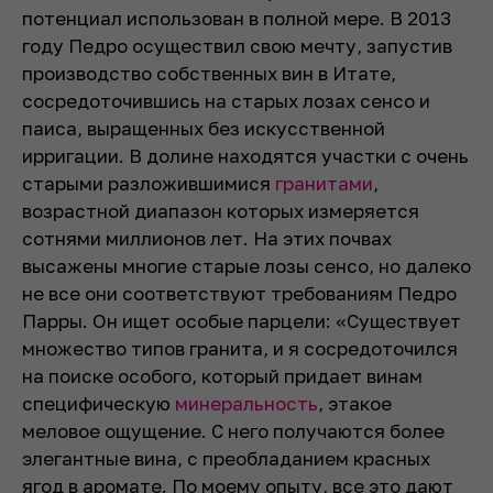
потенциал использован в полной мере. В 2013
году Педро осуществил свою мечту, запустив
производство собственных вин в Итате,
сосредоточившись на старых лозах сенсо и
паиса, выращенных без искусственной
ирригации. В долине находятся участки с очень
старыми разложившимися
гранитами
,
возрастной диапазон которых измеряется
сотнями миллионов лет. На этих почвах
высажены многие старые лозы сенсо, но далеко
не все они соответствуют требованиям Педро
Парры. Он ищет особые парцели: «Существует
множество типов гранита, и я сосредоточился
на поиске особого, который придает винам
специфическую
минеральность
, этакое
меловое ощущение. С него получаются более
элегантные вина, с преобладанием красных
ягод в аромате. По моему опыту, все это дают