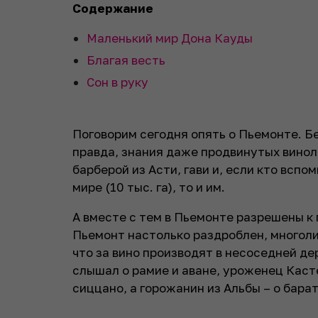
Содержание
Маленький мир Дона Кауды
Благая весть
Сон в руку
Поговорим сегодня опять о Пьемонте. Бе
правда, знания даже продвинутых винол
барберой из Асти, гави и, если кто всп
мире (10 тыс. га), то и им.
А вместе с тем в Пьемонте разрешены к
Пьемонт настолько раздроблен, многолик
что за вино производят в несоседней дер
слышал о рамие и аване, уроженец Каст
сиццано, а горожанин из Альбы – о бара