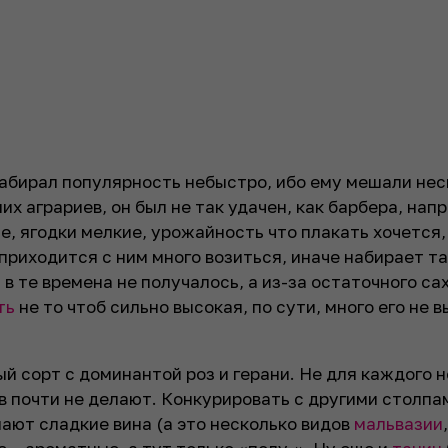
абирал популярность небыстро, ибо ему мешали нес
их аграриев, он был не так удачен, как барбера, нап
, ягодки мелкие, урожайность что плакать хочется,
 приходится с ним много возиться, иначе набирает т
в те времена не получалось, а из-за остаточного са
ть
не то чтоб сильно высокая, по сути, много его не 
й сорт с доминантой роз и герани. Не для каждого н
ов почти не делают. Конкурировать с другими столпа
ают сладкие вина (а это несколько видов
мальвазии