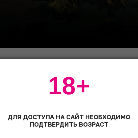
18+
а Кауды
сорт так называется, родом из маленькой деревни (10
ато. Сорт с поразительной и стремительной историе
ДЛЯ ДОСТУПА НА САЙТ НЕОБХОДИМО
в 1960-х годах, рождения DOC в 1987 году, получени
ПОДТВЕРДИТЬ ВОЗРАСТ
адей посадок за последние 10 лет (с 50 га в 2009 д
 на виноград к оным неббиоло на бароло в последний