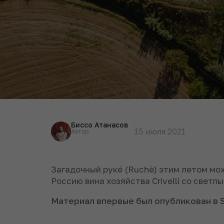
Биссо Атанасов
15 июля 2021
Автор
Загадочный рукé (Ruchè) этим летом мож
Россию вина хозяйства Crivelli со светл
Материал впервые был опубликован в 