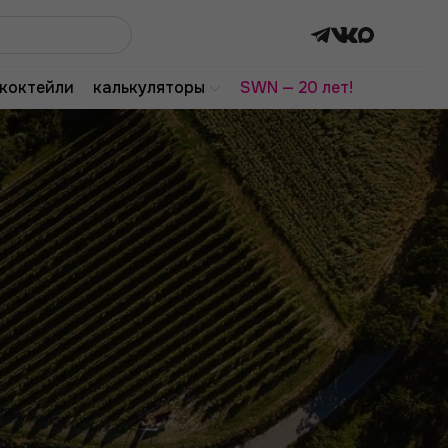
коктейли
калькуляторы
SWN — 20 лет!