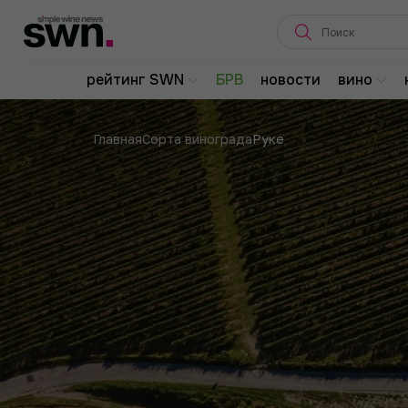
рейтинг SWN
БРВ
новости
вино
Главная
Сорта винограда
Руке