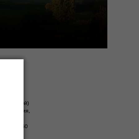
00 жителей)
й развития,
я статуса
о почти 160
 урожай