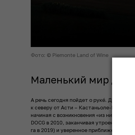
Фото: © Piemonte Land of Wine
Маленький мир Дон
А речь сегодня пойдет о рукé. Да, это 
к северу от Асти – Кастаньоле-Монферр
начиная с возникновения «из ниоткуда» 
DOCG в 2010, заканчивая утроением площ
га в 2019) и уверенное приближение цен