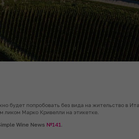
но будет попробовать без вида на жительство в Итали
ым ликом Марко Кривелли на этикетке.
Simple Wine News
№141
.