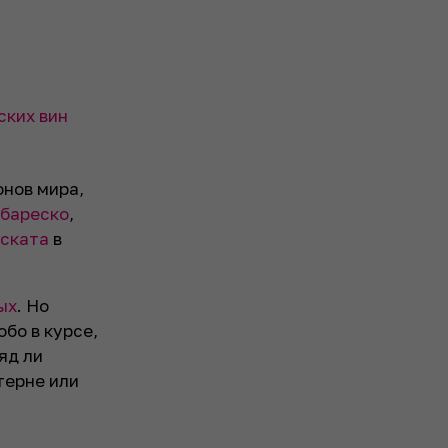
ских вин
онов мира,
рбареско
,
ската
в
ых
. Но
бо в курсе,
яд ли
терне или