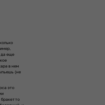
колько
ример,
 да еще
акое
хара в нем
выпьешь (не
оса это
ми
, бракетто